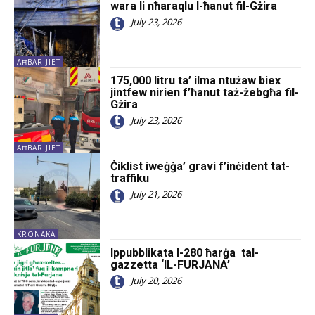
wara li nħaraqlu l-ħanut fil-Gżira
July 23, 2026
AĦBARIJIET
175,000 litru ta’ ilma ntużaw biex
jintfew nirien f’ħanut taż-żebgħa fil-
Gżira
July 23, 2026
AĦBARIJIET
Ċiklist iweġġa’ gravi f’inċident tat-
traffiku
July 21, 2026
KRONAKA
Ippubblikata l-280 ħarġa tal-
gazzetta ‘IL-FURJANA’
July 20, 2026