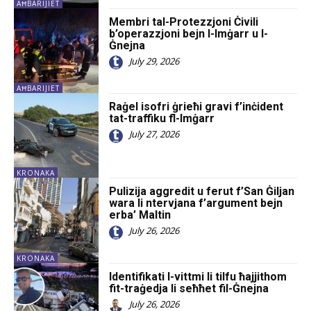
AĦBARIJIET
Membri tal-Protezzjoni Ċivili
b’operazzjoni bejn l-Imġarr u l-
Ġnejna
July 29, 2026
AĦBARIJIET
Raġel isofri ġrieħi gravi f’inċident
tat-traffiku fl-Imġarr
July 27, 2026
KRONAKA
Pulizija aggredit u ferut f’San Ġiljan
wara li ntervjana f’argument bejn
erba’ Maltin
July 26, 2026
KRONAKA
Identifikati l-vittmi li tilfu ħajjithom
fit-traġedja li seħħet fil-Ġnejna
July 26, 2026