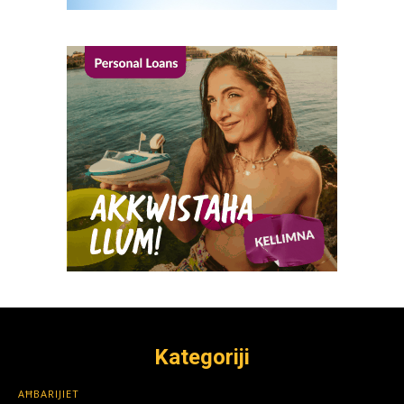
Kategoriji
AĦBARIJIET