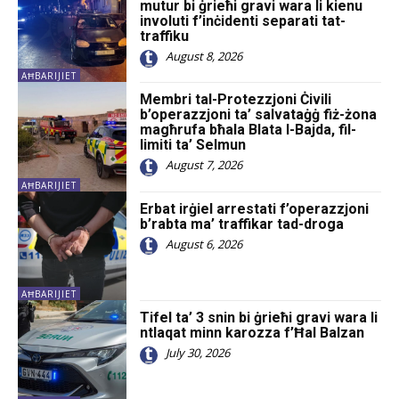
mutur bi ġrieħi gravi wara li kienu
involuti f’inċidenti separati tat-
traffiku
August 8, 2026
AĦBARIJIET
Membri tal-Protezzjoni Ċivili
b’operazzjoni ta’ salvataġġ fiż-żona
magħrufa bħala Blata l-Bajda, fil-
limiti ta’ Selmun
August 7, 2026
AĦBARIJIET
Erbat irġiel arrestati f’operazzjoni
b’rabta ma’ traffikar tad-droga
August 6, 2026
AĦBARIJIET
Tifel ta’ 3 snin bi ġrieħi gravi wara li
ntlaqat minn karozza f’Ħal Balzan
July 30, 2026