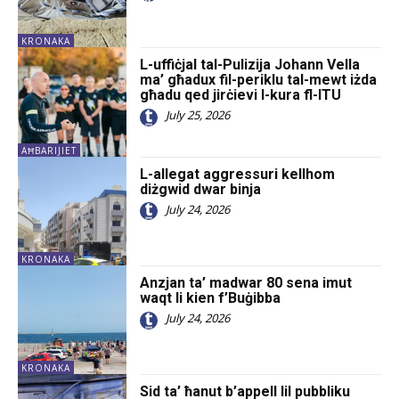
KRONAKA
L-uffiċjal tal-Pulizija Johann Vella
ma’ għadux fil-periklu tal-mewt iżda
għadu qed jirċievi l-kura fl-ITU
July 25, 2026
AĦBARIJIET
L-allegat aggressuri kellhom
diżgwid dwar binja
July 24, 2026
KRONAKA
Anzjan ta’ madwar 80 sena imut
waqt li kien f’Buġibba
July 24, 2026
KRONAKA
Sid ta’ ħanut b’appell lil pubbliku