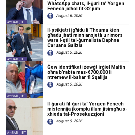
WhatsApp chats, il-ġuri ta’ Yorgen
Fenech jidħol fit-32 jum
August 6, 2026
AĦBARIJIET
Il-psikjatri jgħidu li Theuma kien
għadu jbati minn ansjetà u rimors
wara l-qtil tal-ġurnalista Daphne
Caruana Galizia
August 5, 2026
AĦBARIJIET
Ġew identifikati żewġt irġiel Maltin
oħra b’rabta mas-€700,000 li
ntremew il-baħar fi Sqallija
August 5, 2026
AĦBARIJIET
Il-ġurati fil-ġuri ta’ Yorgen Fenech
mistennija jkomplu illum jisimgħu x-
xhieda tal-Prosekuzzjoni
August 5, 2026
AĦBARIJIET