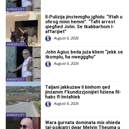
AĦBARIJIET
Il-Pulizija jinstemgħu jgħidu: “Iftaħ u
oħroġ minn hemm”. “Taħt arrest
qiegħed John. Se tkabbarhom l-
affarijiet”
August 6, 2026
AĦBARIJIET
John Agius beda juża kliem “jekk se
tkomplu, ħa nweġġgħu”
August 6, 2026
AĦBARIJIET
Taljani jakkużaw li binhom qed
jinżamm f’kundizzjonijiet ħżiena fil-
ħabs fl-Imtaħleb
August 6, 2026
AĦBARIJIET
Wara ġurnata dominata mix-xhieda
tal-psikjatri dwar Melvin Theuma u