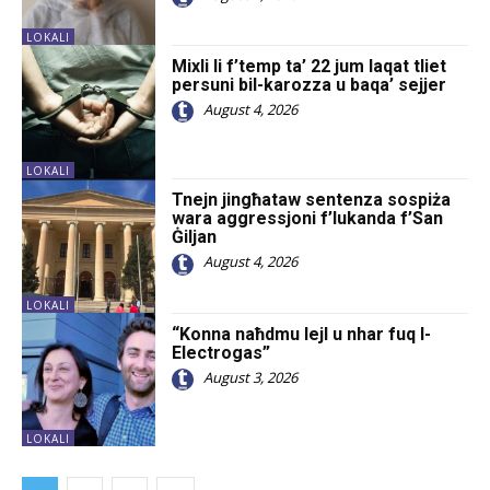
LOKALI
Mixli li f’temp ta’ 22 jum laqat tliet
persuni bil-karozza u baqa’ sejjer
August 4, 2026
LOKALI
Tnejn jingħataw sentenza sospiża
wara aggressjoni f’lukanda f’San
Ġiljan
August 4, 2026
LOKALI
“Konna naħdmu lejl u nhar fuq l-
Electrogas”
August 3, 2026
LOKALI