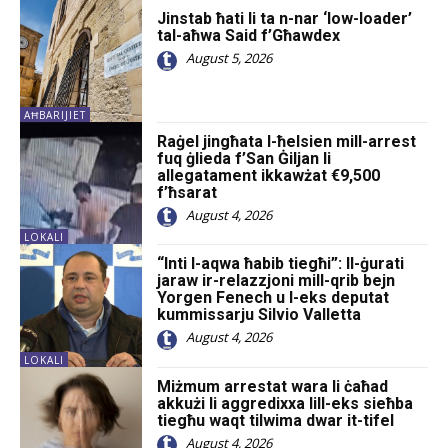
Jinstab ħati li ta n-nar ‘low-loader’
tal-aħwa Said f’Għawdex
August 5, 2026
AĦBARIJIET
Raġel jingħata l-ħelsien mill-arrest
fuq ġlieda f’San Ġiljan li
allegatament ikkawżat €9,500
f’ħsarat
August 4, 2026
LOKALI
“Inti l-aqwa ħabib tiegħi”: Il-ġurati
jaraw ir-relazzjoni mill-qrib bejn
Yorgen Fenech u l-eks deputat
kummissarju Silvio Valletta
August 4, 2026
LOKALI
Miżmum arrestat wara li ċaħad
akkużi li aggredixxa lill-eks sieħba
tiegħu waqt tilwima dwar it-tifel
August 4, 2026