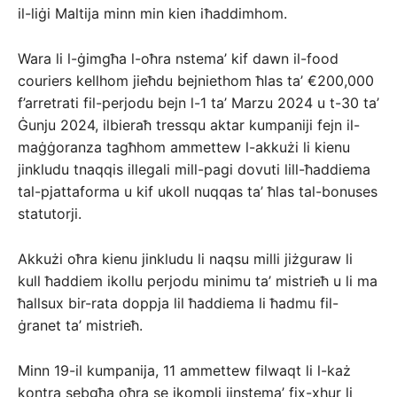
il-liġi Maltija minn min kien iħaddimhom.
Wara li l-ġimgħa l-oħra nstema’ kif dawn il-food
couriers kellhom jieħdu bejniethom ħlas ta’ €200,000
f’arretrati fil-perjodu bejn l-1 ta’ Marzu 2024 u t-30 ta’
Ġunju 2024, ilbieraħ tressqu aktar kumpaniji fejn il-
maġġoranza tagħhom ammettew l-akkużi li kienu
jinkludu tnaqqis illegali mill-pagi dovuti lill-ħaddiema
tal-pjattaforma u kif ukoll nuqqas ta’ ħlas tal-bonuses
statutorji.
Akkużi oħra kienu jinkludu li naqsu milli jiżguraw li
kull ħaddiem ikollu perjodu minimu ta’ mistrieħ u li ma
ħallsux bir-rata doppja lil ħaddiema li ħadmu fil-
ġranet ta’ mistrieħ.
Minn 19-il kumpanija, 11 ammettew filwaqt li l-każ
kontra sebgħa oħra se jkompli jinstema’ fix-xhur li