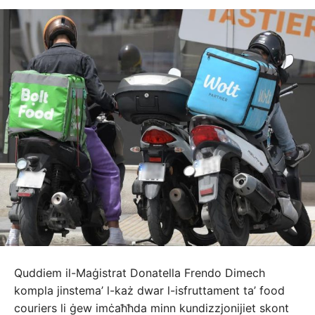
Quddiem il-Maġistrat Donatella Frendo Dimech
kompla jinstema’ l-każ dwar l-isfruttament ta’ food
couriers li ġew imċaħħda minn kundizzjonijiet skont