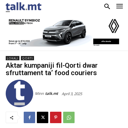
LOKALI
QORTI
Aktar kumpaniji fil-Qorti dwar
sfruttament ta’ food couriers
Minn
talk.mt
April 3, 2025