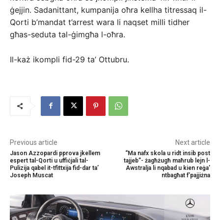
ġejjin. Sadanittant, kumpanija oħra kellha titressaq il-
Qorti b’mandat t’arrest wara li naqset milli tidher
għas-seduta tal-ġimgħa l-oħra.
Il-każ ikompli fid-29 ta’ Ottubru.
Previous article
Next article
Jason Azzopardi pprova jkellem
“Ma nafx skola u ridt insib post
espert tal-Qorti u uffiċjali tal-
tajjeb”- żagħżugħ maħrub lejn l-
Pulizija qabel it-tfittxija fid-dar ta’
Awstralja li nqabad u kien reġa’
Joseph Muscat
ntbagħat f’pajjiżna