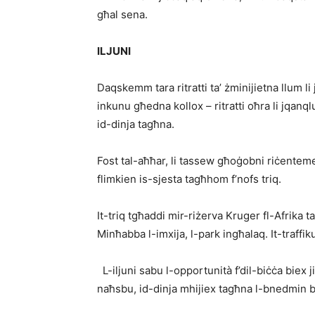
għal sena.
ILJUNI
Daqskemm tara ritratti ta’ żminijietna llum l
inkunu għedna kollox – ritratti oħra li jqanq
id-dinja tagħna.
Fost tal-aħħar, li tassew għoġobni riċentement
flimkien is-sjesta tagħhom f’nofs triq.
It-triq tgħaddi mir-riżerva Kruger fl-Afrika t
Minħabba l-imxija, l-park ingħalaq. It-traffi
L-iljuni sabu l-opportunità f’dil-biċċa biex j
naħsbu, id-dinja mhijiex tagħna l-bnedmin 