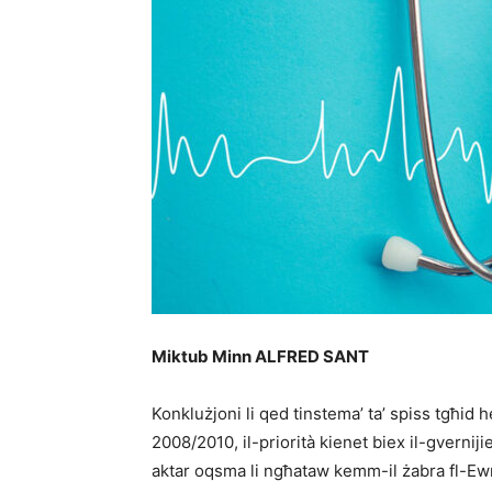
Miktub Minn ALFRED SANT
Konklużjoni li qed tinstema’ ta’ spiss tgħid h
2008/2010, il-priorità kienet biex il-gverniji
aktar oqsma li ngħataw kemm-il żabra fl-Ewro