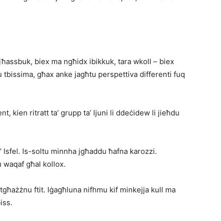
i jħassbuk, biex ma ngħidx ibikkuk, tara wkoll – biex
lu tbissima, għax anke jagħtu perspettiva differenti fuq
, kien ritratt ta’ grupp ta’ ljuni li ddeċidew li jieħdu
a’ Isfel. Is-soltu minnha jgħaddu ħafna karozzi.
ku waqaf għal kollox.
itgħażżnu ftit. Iġagħluna nifhmu kif minkejja kull ma
biss.