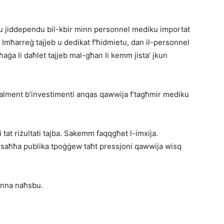
aru jiddependu bil-kbir minn personnel mediku importat
a. Imħarreġ tajjeb u dedikat f’ħidmietu, dan il-personnel
ħaġa li daħlet tajjeb mal-għan li kemm jista’ jkun
eċjalment b’investimenti anqas qawwija f’tagħmir mediku
li tat riżultati tajba. Sakemm faqqgħet l-imxija.
 saħħa publika tpoġġew taħt pressjoni qawwija wisq
konna naħsbu.