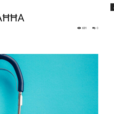
SAĦĦA
691
0