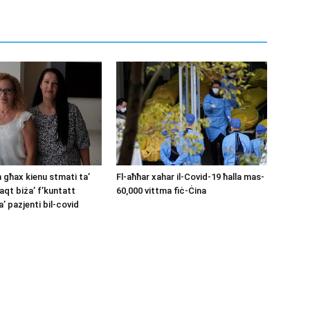
għax kienu stmati ta’
Fl-aħħar xahar il-Covid-19 ħalla mas-
aqt biża’ f’kuntatt
60,000 vittma fiċ-Ċina
’ pazjenti bil-covid