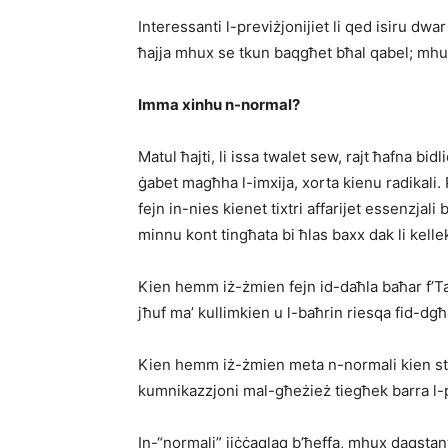
Interessanti l-previżjonijiet li qed isiru dwar
ħajja mhux se tkun baqgħet bħal qabel; mh
Imma xinhu n-normal?
Matul ħajti, li issa twalet sew, rajt ħafna bi
ġabet magħha l-imxija, xorta kienu radikali
fejn in-nies kienet tixtri affarijet essenzjali b
minnu kont tingħata bi ħlas baxx dak li kelle
Kien hemm iż-żmien fejn id-daħla baħar f’Tas
jħuf ma’ kullimkien u l-baħrin riesqa fid-dgħ
Kien hemm iż-żmien meta n-normali kien stenn
kumnikazzjoni mal-għeżież tiegħek barra l-paj
In-“normali” jiċċaqlaq b’ħeffa, mhux daqstan