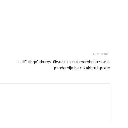
Next article
L-UE tibqa’ tħares filwaqt li stati membri jużaw il-
pandemija biex ikabbru l-poter