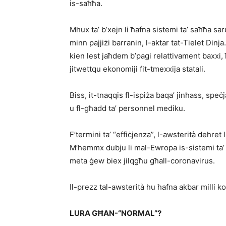
is-saħħa.
Mhux ta’ b’xejn li ħafna sistemi ta’ saħħa s
minn pajjiżi barranin, l-aktar tat-Tielet Dinj
kien lest jaħdem b’pagi relattivament baxxi, 
jitwettqu ekonomiji fit-tmexxija statali.
Biss, it-tnaqqis fl-ispiża baqa’ jinħass, sp
u fl-għadd ta’ personnel mediku.
F’termini ta’ “effiċjenza”, l-awsterità dehret 
M’hemmx dubju li mal-Ewropa is-sistemi ta’
meta ġew biex jilqgħu għall-coronavirus.
Il-prezz tal-awsterità hu ħafna akbar milli 
LURA GĦAN-“NORMAL”?