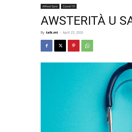
Alfred Sant
Covid-19
AWSTERITÀ U 
By
talk.mt
-
April 23, 2020