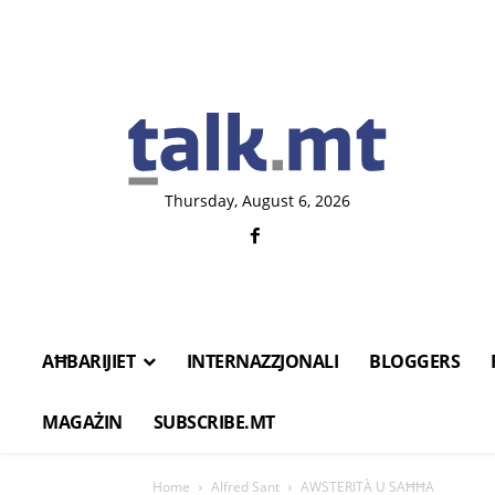
Thursday, August 6, 2026
AĦBARIJIET
INTERNAZZJONALI
BLOGGERS
MAGAŻIN
SUBSCRIBE.MT
Home
Alfred Sant
AWSTERITÀ U SAĦĦA