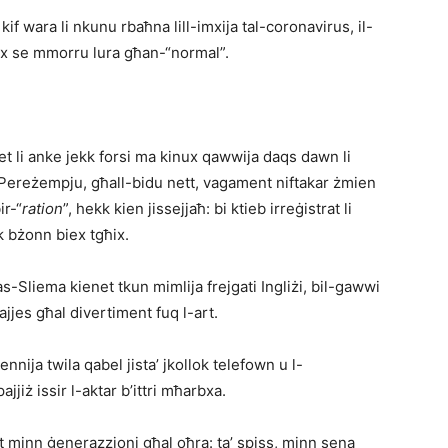
 kif wara li nkunu rbaħna lill-imxija tal-coronavirus, il-
ux se mmorru lura għan-“normal”.
dliet li anke jekk forsi ma kinux qawwija daqs dawn li
. Pereżempju, għall-bidu nett, vagament niftakar żmien
ir-“
ration
”, hekk kien jissejjaħ: bi ktieb irreġistrat li
k bżonn biex tgħix.
-Sliema kienet tkun mimlija frejgati Ingliżi, bil-gawwi
ajjes għal divertiment fuq l-art.
ija twila qabel jista’ jkollok telefown u l-
jiż issir l-aktar b’ittri mħarbxa.
t minn ġenerazzjoni għal oħra: ta’ spiss, minn sena