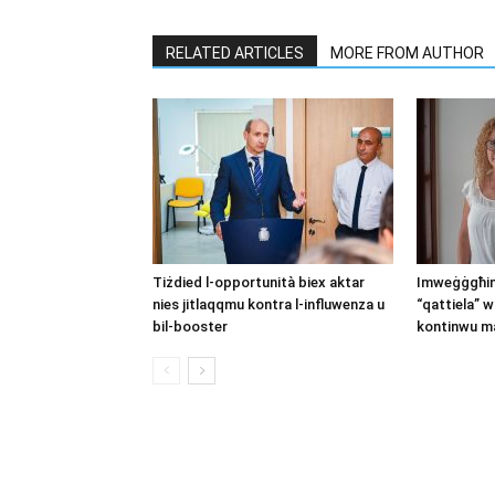
RELATED ARTICLES
MORE FROM AUTHOR
Tiżdied l-opportunità biex aktar
Imweġġgħin 
nies jitlaqqmu kontra l-influwenza u
“qattiela” w
bil-booster
kontinwu ma