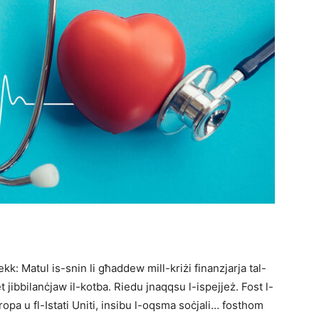
ekk: Matul is-snin li għaddew mill-kriżi finanzjarja tal-
et jibbilanċjaw il-kotba. Riedu jnaqqsu l-ispejjeż. Fost l-
pa u fl-Istati Uniti, insibu l-oqsma soċjali… fosthom