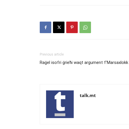
Previous article
Raġel isofri ġrieħi waqt argument f’Marsaxlokk
talk.mt