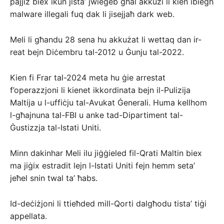
pajjiż biex ikun jista’ jwieġeb għal akkużi li kien ibiegħ
malware illegali fuq dak li jisejjaħ dark web.
Meli li għandu 28 sena hu akkużat li wettaq dan ir-
reat bejn Diċembru tal-2012 u Ġunju tal-2022.
Kien fi Frar tal-2024 meta hu ġie arrestat
f’operazzjoni li kienet ikkordinata bejn il-Pulizija
Maltija u l-uffiċju tal-Avukat Ġenerali. Huma kellhom
l-għajnuna tal-FBI u anke tad-Dipartiment tal-
Ġustizzja tal-Istati Uniti.
Minn dakinhar Meli ilu jiġġieled fil-Qrati Maltin biex
ma jiġix estradit lejn l-Istati Uniti fejn hemm seta’
jeħel snin twal ta’ ħabs.
Id-deċiżjoni li ttieħded mill-Qorti dalgħodu tista’ tiġi
appellata.