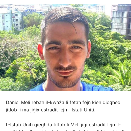
Daniel Meli rebaħ il-kważa li fetaħ fejn kien qiegħed
jitlob li ma jiġix estradit lejn l-Istati Uniti.
L-Istati Uniti qiegħda titlob li Meli jiġi estradit lejn il-