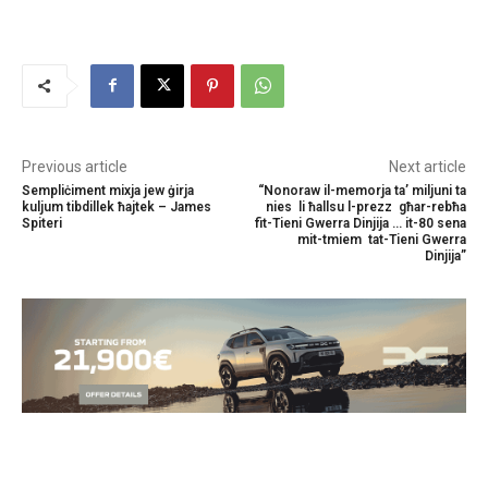
Previous article
Next article
Sempliċiment mixja jew ġirja
“Nonoraw il-memorja ta’ miljuni ta
kuljum tibdillek ħajtek – James
nies li ħallsu l-prezz għar-rebħa
Spiteri
fit-Tieni Gwerra Dinjija … it-80 sena
mit-tmiem tat-Tieni Gwerra
Dinjija”