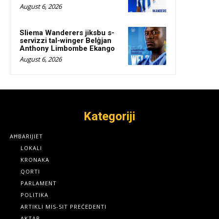
August 6, 2026
Sliema Wanderers jiksbu s-
servizzi tal-winger Belġjan
Anthony Limbombe Ekango
August 6, 2026
Kategoriji
AĦBARIJIET
LOKALI
KRONAKA
QORTI
PARLAMENT
POLITIKA
ARTIKLI MIS-SIT PREĊEDENTI
AKTAR