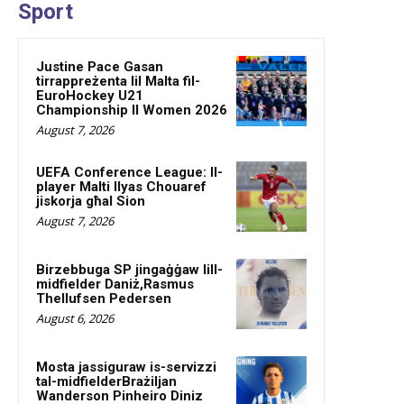
Sport
Justine Pace Gasan
tirrappreżenta lil Malta fil-
EuroHockey U21
Championship II Women 2026
August 7, 2026
UEFA Conference League: Il-
player Malti Ilyas Chouaref
jiskorja għal Sion
August 7, 2026
Birzebbuga SP jingaġġaw lill-
midfielder Daniż,Rasmus
Thellufsen Pedersen
August 6, 2026
Mosta jassiguraw is-servizzi
tal-midfielderBrażiljan
Wanderson Pinheiro Diniz