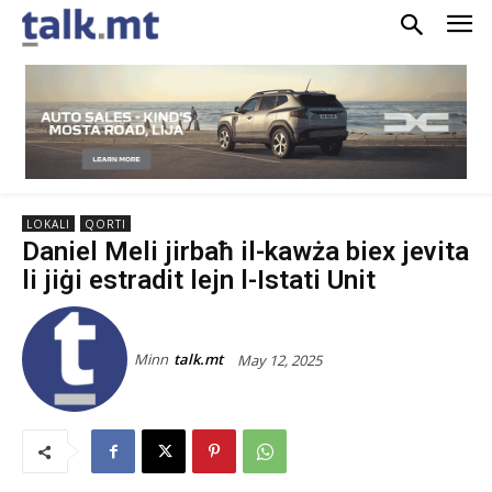
LOKALI
QORTI
Daniel Meli jirbaħ il-kawża biex jevita
li jiġi estradit lejn l-Istati Unit
Minn
talk.mt
May 12, 2025