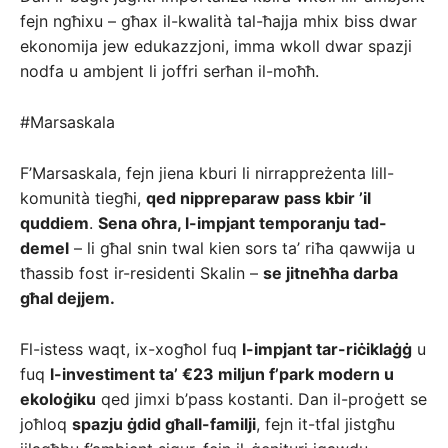
fejn ngħixu – għax il-kwalità tal-ħajja mhix biss dwar
ekonomija jew edukazzjoni, imma wkoll dwar spazji
nodfa u ambjent li joffri serħan il-moħħ.
#Marsaskala
F’Marsaskala, fejn jiena kburi li nirrappreżenta lill-
komunità tiegħi,
qed nippreparaw pass kbir ’il
quddiem
.
Sena oħra, l-impjant temporanju tad-
demel
– li għal snin twal kien sors ta’ riħa qawwija u
tħassib fost ir-residenti Skalin –
se jitneħħa darba
għal dejjem.
Fl-istess waqt, ix-xogħol fuq
l-impjant tar-riċiklaġġ
u
fuq
l-investiment ta’ €23 miljun f’park modern u
ekoloġiku
qed jimxi b’pass kostanti. Dan il-proġett se
joħloq
spazju ġdid għall-familji
, fejn it-tfal jistgħu