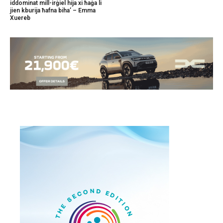
iddominat mill-irġiel hija xi ħaġa li
jien kburija ħafna biha’ – Emma
Xuereb