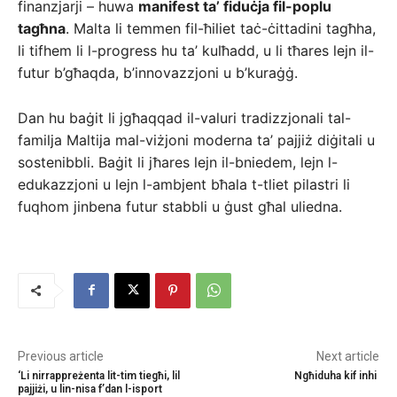
finanzjarji – huwa
manifest ta’ fiduċja fil-poplu
tagħna
. Malta li temmen fil-ħiliet taċ-ċittadini tagħha,
li tifhem li l-progress hu ta’ kulħadd, u li tħares lejn il-
futur b’għaqda, b’innovazzjoni u b’kuraġġ.
Dan hu baġit li jgħaqqad il-valuri tradizzjonali tal-
familja Maltija mal-viżjoni moderna ta’ pajjiż diġitali u
sostenibbli. Baġit li jħares lejn il-bniedem, lejn l-
edukazzjoni u lejn l-ambjent bħala t-tliet pilastri li
fuqhom jinbena futur stabbli u ġust għal uliedna.
Previous article
Next article
‘Li nirrappreżenta lit-tim tiegħi, lil
Ngħiduha kif inhi
pajjiżi, u lin-nisa f’dan l-isport