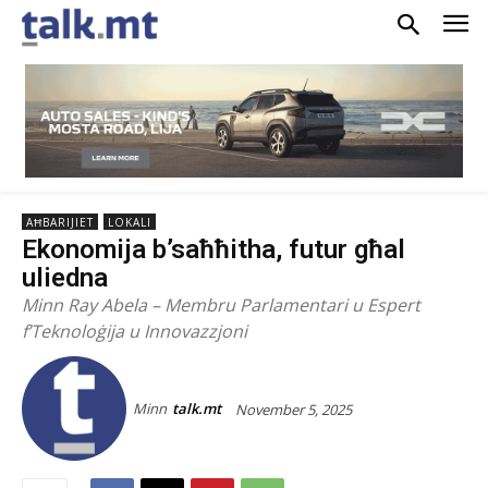
AĦBARIJIET
LOKALI
Ekonomija b’saħħitha, futur għal
uliedna
Minn Ray Abela – Membru Parlamentari u Espert
f’Teknoloġija u Innovazzjoni
Minn
talk.mt
November 5, 2025