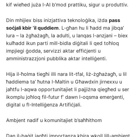
kif wieħed juża l-AI b’mod prattiku, sigur u produttiv.
Din mhijiex biss inizjattiva teknoloġika, iżda
pass
soċjali kbir ’il quddiem
. L-għan hu li ħadd ma jibqa’
lura – la żgħażagħ, la adulti, u lanqas l-anzjani – biex
kulħadd ikun parti mill-bidla diġitali li qed toħloq
impjiegi ġodda, servizzi aktar effiċjenti u
amministrazzjoni pubblika aktar intelliġenti.
Hija il-ħolma tiegħi illi nara lit-tfal, liż-żgħażagħ, u lil
ħaddiema ta’ ħutna l-Maltin u Għawdxin jirnexxu u
jaħtfu l-aqwa opportunitajiet li pajjiżna qiegħed u ser
ikomplu joħloq fil-futur f’ dawn l-oqsma emerġenti,
digital u fl-Intelliġenza Artifiċjali.
Ambjent nadif u komunitajiet b’saħħithom
Dan il-baġit jagħti importanza kbira wkoll lill-ambjent