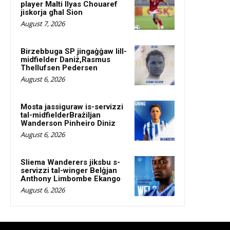
player Malti Ilyas Chouaref
jiskorja għal Sion
August 7, 2026
Birzebbuga SP jingaġġaw lill-
midfielder Daniż,Rasmus
Thellufsen Pedersen
August 6, 2026
Mosta jassiguraw is-servizzi
tal-midfielderBrażiljan
Wanderson Pinheiro Diniz
August 6, 2026
Sliema Wanderers jiksbu s-
servizzi tal-winger Belġjan
Anthony Limbombe Ekango
August 6, 2026