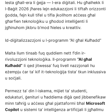
lesta għall-era li ġejja — l-era diġitali. Hu għalhekk li
l-Baġit 2026 jħares lejn edukazzjoni li tiftaħ orizzonti
ġodda, fejn kull tifel u tifla jkollhom aċċess għal
għarfien teknoloġiku u għodod intelliġenti li
jgħinuhom jikbru b’mod ħieles u kreattiv.
Id-diġitalizzazzjoni u l-programm “AI għal Kulħadd”
Malta llum tinsab fuq quddiem nett f’din ir-
rivoluzzjoni teknoloġika. Il-programm
“AI għal
Kulħadd”
li qed jitwessa’ fuq livell nazzjonali hu
eżempju ċar ta’ kif it-teknoloġija tista’ tkun inklussiva
u soċjali.
Permezz ta’ din l-iskema, mijiet ta’ studenti,
edukaturi, ġenituri u ħaddiema diġà qed jibbenefikaw
minn taħriġ u aċċess għal pjattaformi bħal
Microsoft
Copilot
u sistemi ta’ intelliġenza artifiċjali li jgħallmu