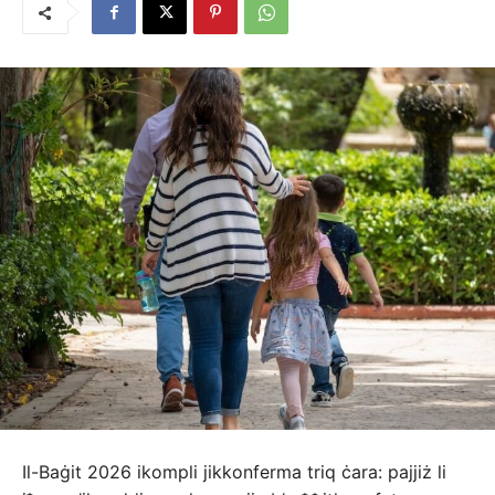
Il-Baġit 2026 ikompli jikkonferma triq ċara: pajjiż li