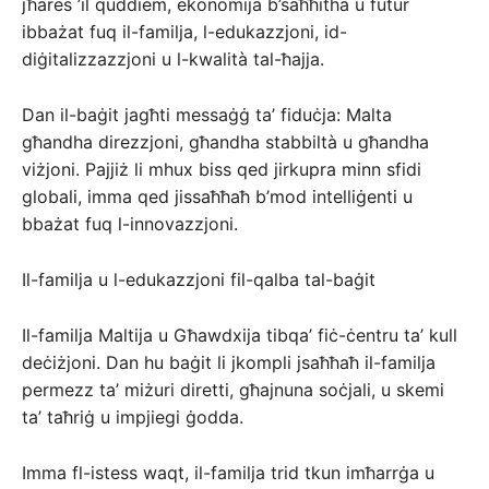
jħares ’il quddiem, ekonomija b’saħħitha u futur
ibbażat fuq il-familja, l-edukazzjoni, id-
diġitalizzazzjoni u l-kwalità tal-ħajja.
Dan il-baġit jagħti messaġġ ta’ fiduċja: Malta
għandha direzzjoni, għandha stabbiltà u għandha
viżjoni. Pajjiż li mhux biss qed jirkupra minn sfidi
globali, imma qed jissaħħaħ b’mod intelliġenti u
bbażat fuq l-innovazzjoni.
Il-familja u l-edukazzjoni fil-qalba tal-baġit
Il-familja Maltija u Għawdxija tibqa’ fiċ-ċentru ta’ kull
deċiżjoni. Dan hu baġit li jkompli jsaħħaħ il-familja
permezz ta’ miżuri diretti, għajnuna soċjali, u skemi
ta’ taħriġ u impjiegi ġodda.
Imma fl-istess waqt, il-familja trid tkun imħarrġa u