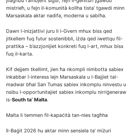
jilagħbu f’ambjent sigur, fejn il-ġenituri jgawdu
mistrieħ, u fejn il-komunità kollha tista’ tgawdi minn
Marsaskala aktar nadifa, moderna u sabiħa.
Dawn l-inizjattivi juru li l-Gvern mhux biss qed
jitkellem fuq futur sostenibbli, iżda qed iwettqu fil-
prattika – b’azzjonijiet konkreti fuq l-art, mhux biss
fuq il-karta.
Kif dejjem tkellimt, jien ħa nkompli nimbotta sabiex
inkabbar l-interess lejn Marsaskala u l-Bajjiet tal-
madwar bħal San Tumas sabiex inkomplu ninvestu u
nsibu l-opportunitajiet sabiex inkomplu nirriġeneraw
is-
South ta’ Malta
.
Malta li temmen fil-kapaċità tan-nies tagħha
Il-Baġit 2026 hu aktar minn sensiela ta’ miżuri