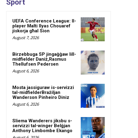
Sport
UEFA Conference League: Il-
player Malti Ilyas Chouaref
jiskorja għal Sion
August 7, 2026
Birzebbuga SP jingaġġaw lill-
midfielder Daniż,Rasmus
Thellufsen Pedersen
August 6, 2026
Mosta jassiguraw is-servizzi
tal-midfielderBrażiljan
Wanderson Pinheiro Diniz
August 6, 2026
Sliema Wanderers jiksbu s-
servizzi tal-winger Belġjan
Anthony Limbombe Ekango
August 6, 2026