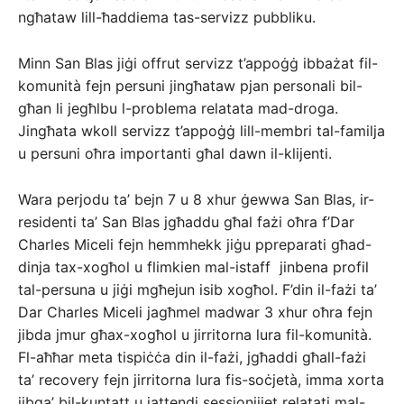
ngħataw lill-ħaddiema tas-servizz pubbliku.
Minn San Blas jiġi offrut servizz t’appoġġ ibbażat fil-
komunità fejn persuni jingħataw pjan personali bil-
għan li jegħlbu l-problema relatata mad-droga.
Jingħata wkoll servizz t’appoġġ lill-membri tal-familja
u persuni oħra importanti għal dawn il-klijenti.
Wara perjodu ta’ bejn 7 u 8 xhur ġewwa San Blas, ir-
residenti ta’ San Blas jgħaddu għal fażi oħra f’Dar
Charles Miceli fejn hemmhekk jiġu ppreparati għad-
dinja tax-xogħol u flimkien mal-istaff jinbena profil
tal-persuna u jiġi mgħejun isib xogħol. F’din il-fażi ta’
Dar Charles Miceli jagħmel madwar 3 xhur oħra fejn
jibda jmur għax-xogħol u jirritorna lura fil-komunità.
Fl-aħħar meta tispiċċa din il-fażi, jgħaddi għall-fażi
ta’ recovery fejn jirritorna lura fis-soċjetà, imma xorta
jibqa’ bil-kuntatt u jattendi sessjonijiet relatati mal-