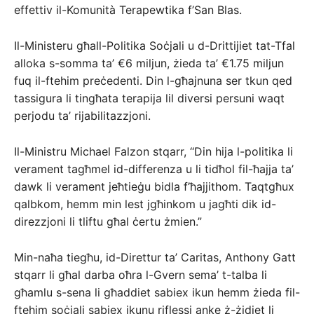
effettiv il-Komunità Terapewtika f’San Blas.
Il-Ministeru għall-Politika Soċjali u d-Drittijiet tat-Tfal
alloka s-somma ta’ €6 miljun, żieda ta’ €1.75 miljun
fuq il-ftehim preċedenti. Din l-għajnuna ser tkun qed
tassigura li tingħata terapija lil diversi persuni waqt
perjodu ta’ rijabilitazzjoni.
Il-Ministru Michael Falzon stqarr, ‘‘Din hija l-politika li
verament tagħmel id-differenza u li tidħol fil-ħajja ta’
dawk li verament jeħtieġu bidla f’ħajjithom. Taqtgħux
qalbkom, hemm min lest jgħinkom u jagħti dik id-
direzzjoni li tliftu għal ċertu żmien.”
Min-naħa tiegħu, id-Direttur ta’ Caritas, Anthony Gatt
stqarr li għal darba oħra l-Gvern sema’ t-talba li
għamlu s-sena li għaddiet sabiex ikun hemm żieda fil-
ftehim soċjali sabiex ikunu riflessi anke ż-żidiet li