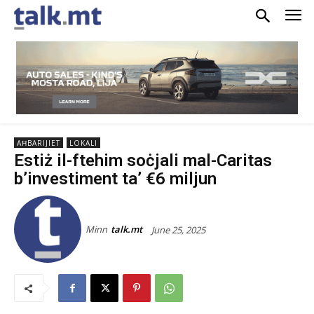
AĦBARIJIET
LOKALI
Estiż il-ftehim soċjali mal-Caritas
b’investiment ta’ €6 miljun
Minn
talk.mt
June 25, 2025