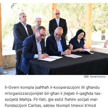
Il-Gvern kompla jsaħħaħ il-kooperazzjoni illi għandu
m’organizzazzjonijiet bil-għan li jtejjeb il-qagħda tas-
soċjetà Maltija. Fil-fatt, ġie estiż ftehim soċjali mal-
Fondazzjoni Caritas, sabiex tkompli tmexxi b’mod