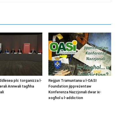
lesea plc torganizza l-
Reġjun Tramuntana u l-OASI
rali Annwali tagħha
Foundation jippreżentaw
ali
Konferenza Nazzjonali dwar ix-
xogħol u l-addiction