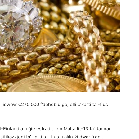
 jiswew €270,000 f’deheb u ġojjelli b’karti tal-flus
-Finlandja u ġie estradit lejn Malta fit-13 ta’ Jannar.
ifikazzjoni ta’ karti tal-flus u akkużi dwar frodi.