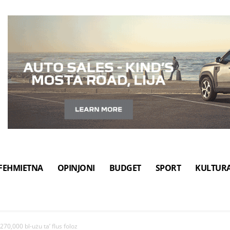
FEHMIETNA
OPINJONI
BUDGET
SPORT
KULTUR
 €270,000 bl-użu ta’ flus foloz