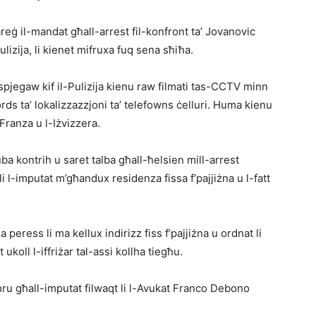
reġ il-mandat għall-arrest fil-konfront ta’ Jovanovic
lizija, li kienet mifruxa fuq sena sħiħa.
spjegaw kif il-Pulizija kienu raw filmati tas-CCTV minn
ords ta’ lokalizzazzjoni ta’ telefowns ċelluri. Huma kienu
Franza u l-Iżvizzera.
a kontrih u saret talba għall-ħelsien mill-arrest
 l-imputat m’għandux residenza fissa f’pajjiżna u l-fatt
a peress li ma kellux indirizz fiss f’pajjiżna u ordnat li
ukoll l-iffriżar tal-assi kollha tiegħu.
hru għall-imputat filwaqt li l-Avukat Franco Debono
.