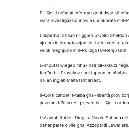
Fil-Qorti ngħatat informazzjoni dwar kif inħa
wara investigazzjoni twila u elaborata mill-Pu
L-Ispetturi Shaun Friggieri u Colin Sheldon 
ajruporti, prenotazzjonijiet ta’ lukandi u rek
wkoll megħjuna mill-Pulizija tar-Renju Unit, 
L-imputat wieġeb mhux ħati tal-akkużi miġjub
tiegħu bil-Prosekuzzjoni topponi minħabba li
li kien inġieb Malta taħt arrest.
Il-Qorti ċaħdet it-talba għal-libertà proviżorj
jinżamm taħt arrest preventiv. Il-Qorti ordnat 
L-Avukati Robert Dingli u Nicole Sultana de
deher parte civile għal Azzopardi Jewellers