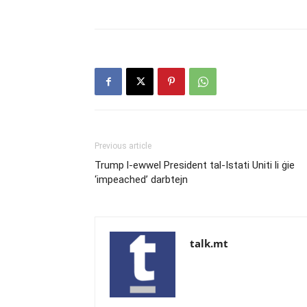
Previous article
Trump l-ewwel President tal-Istati Uniti li ġie
‘impeached’ darbtejn
talk.mt