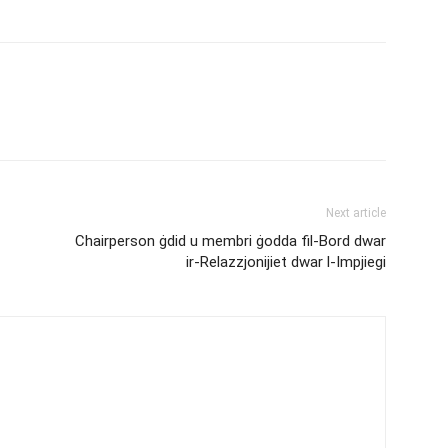
Next article
Chairperson ġdid u membri ġodda fil-Bord dwar
ir-Relazzjonijiet dwar l-Impjiegi