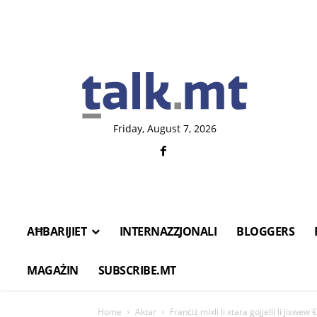
Friday, August 7, 2026
AĦBARIJIET
INTERNAZZJONALI
BLOGGERS
MAGAŻIN
SUBSCRIBE.MT
Home
Aktar
Franċiż mixli li xtara ġojjelli li jiswew