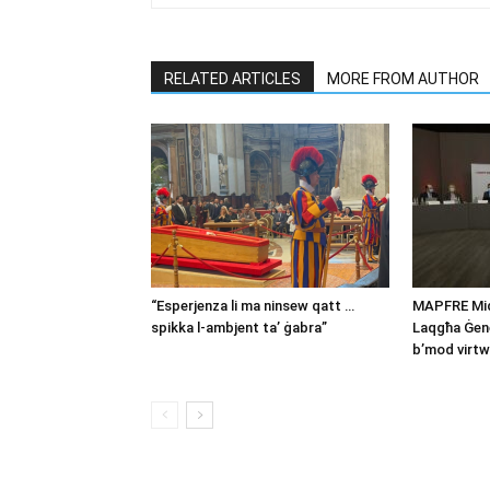
RELATED ARTICLES
MORE FROM AUTHOR
“Esperjenza li ma ninsew qatt …
MAPFRE Midd
spikka l-ambjent ta’ ġabra”
Laqgħa Ġene
b’mod virtw