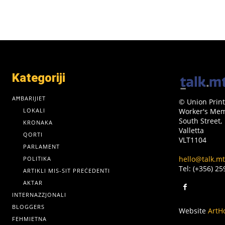
Kategoriji
AĦBARIJIET
© Union Print
LOKALI
Worker's Memo
South Street,
KRONAKA
Valletta
QORTI
VLT1104
PARLAMENT
hello@talk.mt
POLITIKA
Tel: (+356) 2
ARTIKLI MIS-SIT PREĊEDENTI
AKTAR
INTERNAZZJONALI
BLOGGERS
Website
ArtH
FEHMIETNA