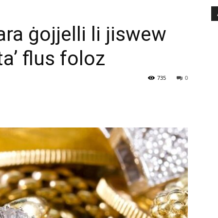
ara ġojjelli li jiswew
a’ flus foloz
735
0