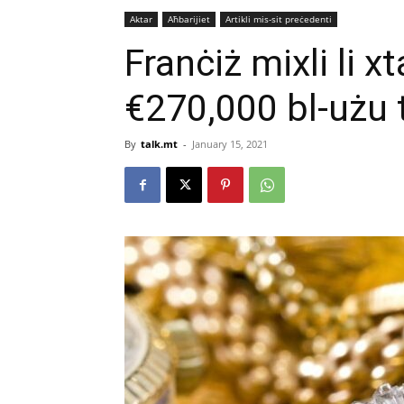
Aktar
Aħbarijiet
Artikli mis-sit preċedenti
Franċiż mixli li xt
€270,000 bl-użu t
By
talk.mt
-
January 15, 2021