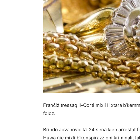
Franċiż tressaq il-Qorti mixli li xtara b’kemm
foloz.
Brindo Jovanovic ta’ 24 sena kien arrestat fil
Huwa ġie mixli b’konspirazzjoni kriminali, fals