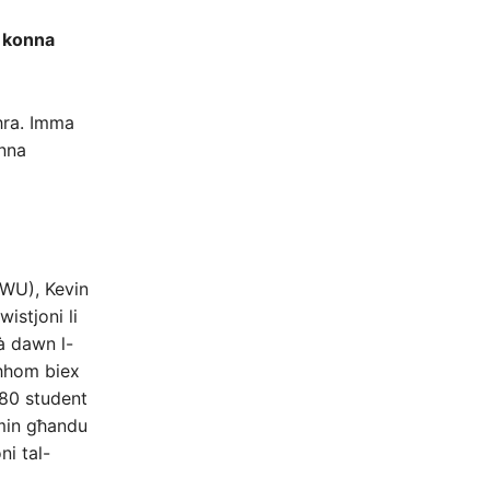
i konna
oħra. Imma
onna
GWU), Kevin
istjoni li
à dawn l-
għhom biex
 80 student
 min għandu
ni tal-