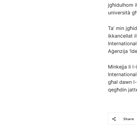
jgħidulhom i
università g
Ta’ min jgħid
ikkanċellat i
Internationa
Aġenzija ‘Ide
Minkejja li 
Internationa
għal dawn l-
qegħdin jatte
Share