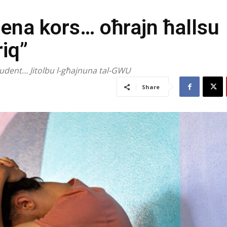
sena kors… oħrajn ħallsu
riq”
 student… Jitolbu l-għajnuna tal-GWU
Share