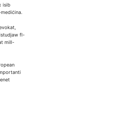
 isib
l-mediċina.
revokat,
istudjaw fl-
t mill-
uropean
importanti
ienet