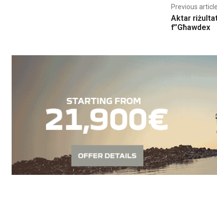
Previous articl
Aktar riżulta
f’’Għawdex