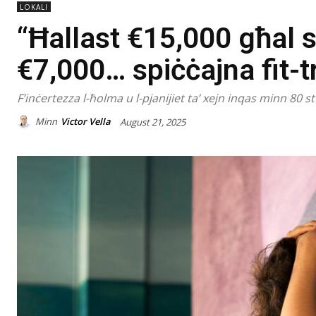
LOKALI
“Ħallast €15,000 għal 
€7,000… spiċċajna fit-t
F’inċertezza l-ħolma u l-pjanijiet ta’ xejn inqas minn 80
Minn
Victor Vella
August 21, 2025