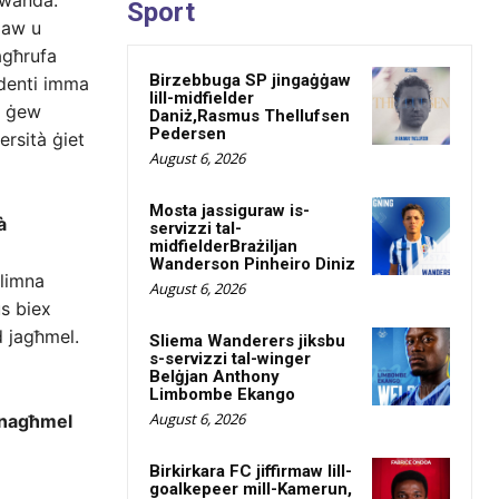
Rwanda.
Sport
djaw u
agħrufa
Birzebbuga SP jingaġġaw
tudenti imma
lill-midfielder
n ġew
Daniż,Rasmus Thellufsen
Pedersen
ersità ġiet
August 6, 2026
Mosta jassiguraw is-
à
servizzi tal-
midfielderBrażiljan
Wanderson Pinheiro Diniz
llimna
August 6, 2026
s biex
d jagħmel.
Sliema Wanderers jiksbu
s-servizzi tal-winger
Belġjan Anthony
Limbombe Ekango
August 6, 2026
 nagħmel
Birkirkara FC jiffirmaw lill-
goalkepeer mill-Kamerun,