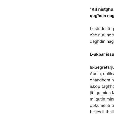
“Kif nistgħu
qegħdin nag
L-istudenti q
x’se nuruhom
qegħdin nagħ
L-akbar issu
Is-Segretarj
Abela, qaliln
għandhom hi 
iskop tagħh
jitilqu minn
milqutin min
dokumenti ti
flejjes li t