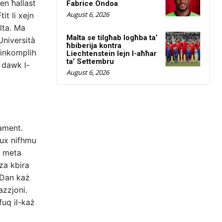
en ħallast
Fabrice Ondoa
August 6, 2026
it li xejn
lta. Ma
Malta se tilgħab logħba ta’
Università
ħbiberija kontra
 inkomplih
Liechtenstein lejn l-aħħar
ta’ Settembru
s dawk l-
August 6, 2026
tament.
ħux nifhmu
, meta
zza kbira
. Dan każ
azzjoni.
fuq il-każ