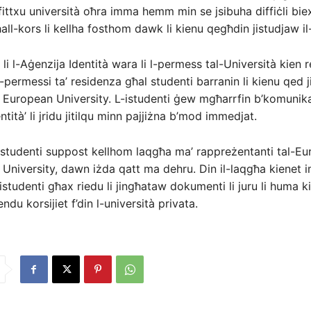
fittxu università oħra imma hemm min se jsibuha diffiċli biex
ħall-kors li kellha fosthom dawk li kienu qegħdin jistudjaw i
 li l-Aġenzija Identità wara li l-permess tal-Università kien 
l-permessi ta’ residenza għal studenti barranin li kienu qed j
l European University. L-istudenti ġew mgħarrfin b’komunika
ntità’ li jridu jitilqu minn pajjiżna b’mod immedjat.
l-istudenti suppost kellhom laqgħa ma’ rappreżentanti tal-E
l University, dawn iżda qatt ma dehru. Din il-laqgħa kienet 
istudenti għax riedu li jingħataw dokumenti li juru li huma k
ndu korsijiet f’din l-università privata.