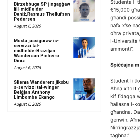
Studenta li 
Birzebbuga SP jingaġġaw
lill-midfielder
€15,000 għal
Daniż,Rasmus Thellufsen
għandi possib
Pedersen
nafx x’se na
August 6, 2026
oħra privata
Mosta jassiguraw is-
l-Università
servizzi tal-
ammonti”.
midfielderBrażiljan
Wanderson Pinheiro
Diniz
Spiċċajna m’
August 6, 2026
Student li tk
Sliema Wanderers jiksbu
s-servizzi tal-winger
Aħna x’tort 
Belġjan Anthony
kif f’daqqa 
Limbombe Ekango
ħallasna l-ko
August 6, 2026
għandna. Daw
ġenwin. Aħna
Nirringrazzj
tagħna.”