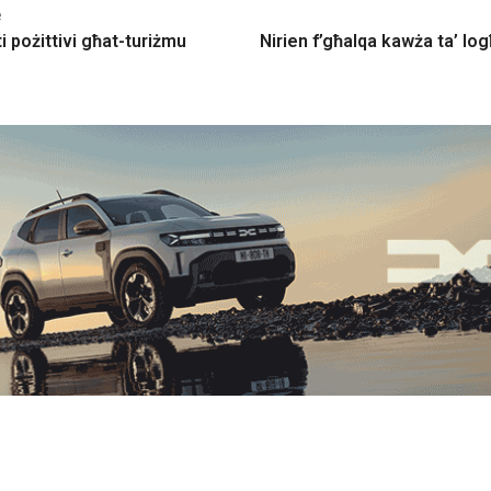
e
ti pożittivi għat-turiżmu
Nirien f’għalqa kawża ta’ lo