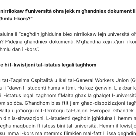
 nirrilokaw f’università oħra jekk m’għandniex dokument l
ħmlu l-kors?”
alulna li “qegħdin jgħidulna biex nirrilokaw lejn università 
? F’idejna għandniex dokumenti. M’għandna xejn x’juri li k
mlu dan il-kors”.
e hi l-kwistjoni tal-istatus legali tagħhom
u tat-Taqsima Ospitalità u Ikel tal-General Workers Union (
a li “dawn l-istudenti huma vittmi. Hu każ ġenwin. L-akbar kw
l-istatus legali tagħhom f’Malta għax la għalqet l-universit
om spiċċa. Għandhom biss ftit jiem għad-dispożizzjoni ta
 Malta u joħorġu mit-territorju tal-Unjoni Ewropea. Għandek
n din is-sitwazzjoni. L-istudenti qegħdin jgħidulna li hemm
egħu maqbudin fl-istess bini tal-università. Hemm il-kwistjo
ħallsu imma l-kors ma ntemmx flimkien mal-fatt li issa qegħdin