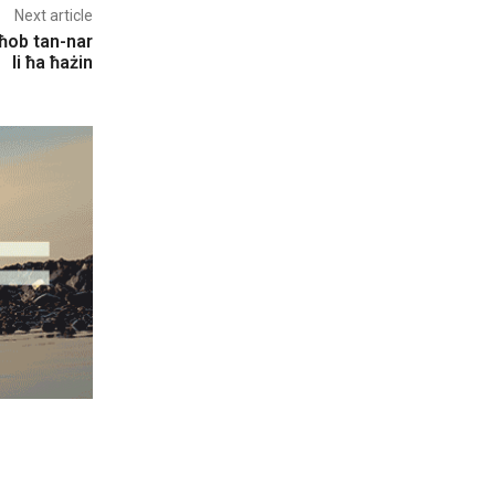
Next article
għob tan-nar
li ħa ħażin