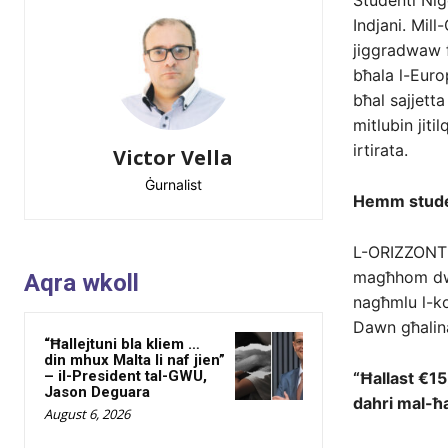
Studenti Niġ
Indjani. Mill
jiggradwaw f’
bħala l-Europ
bħal sajjett
mitlubin jiti
irtirata.
Victor Vella
Ġurnalist
Hemm studen
L-ORIZZONT f
magħhom dwar
Aqra wkoll
nagħmlu l-ko
Dawn għalina 
“Ħallejtuni bla kliem …
din mhux Malta li naf jien”
– il-President tal-GWU,
“Ħallast €1
Jason Deguara
dahri mal-ħa
August 6, 2026