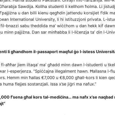
erjani. Ħafna studenti Pakistani. Oħrajn mit-Tanzanija. Mir-
-Għarabja Sawdija. Kollha studenti li kellhom ħolma. Li jistu
pajjiżna u dan billi kienu qegħdin jattendu korsijiet f’dik m
ean International University, li hi istituzzjoni privata. L-is
a fil-bnazzi sabu theddida ma’ wiċċhom u dan hekk kif daw
lqu minn pajjiżna. Dan sar minħabba li l-liċenzja ta’ din l-Univ
ti li għandhom il-passaport maqful ġo l-istess Universit
l-aħħar jiem iltaqa’ ma’ għadd minn dawn l-istudenti u tke
 l-esperjenza. “Spiċċajna illegalment hawn. Ħallasna l-flu
rs. Hemm min ħallas €7,000 u €8,000 għall-kors li kien qe
huma flejjes sostanzjali. Issa x’se jiġri ma nafux.”
5,000 f’sena għal kors tal-mediċina… ma nafx x’se naqbad
jt”