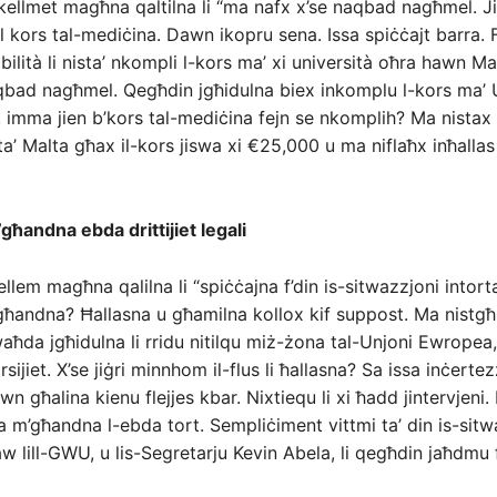
tkellmet magħna qaltilna li “ma nafx x’se naqbad nagħmel. Ji
 kors tal-mediċina. Dawn ikopru sena. Issa spiċċajt barra. Ft
ilità li nista’ nkompli l-kors ma’ xi università oħra hawn Ma
qbad nagħmel. Qegħdin jgħidulna biex inkomplu l-kors ma’ 
, imma jien b’kors tal-mediċina fejn se nkomplih? Ma nistax
 ta’ Malta għax il-kors jiswa xi €25,000 u ma niflaħx inħalla
għandna ebda drittijiet legali
ellem magħna qalilna li “spiċċajna f’din is-sitwazzjoni intor
għandna? Ħallasna u għamilna kollox kif suppost. Ma nistg
waħda jgħidulna li rridu nitilqu miż-żona tal-Unjoni Ewropea
rsijiet. X’se jiġri minnhom il-flus li ħallasna? Sa issa inċerte
n għalina kienu flejjes kbar. Nixtiequ li xi ħadd jintervjeni
 m’għandna l-ebda tort. Sempliċiment vittmi ta’ din is-sitw
aw lill-GWU, u lis-Segretarju Kevin Abela, li qegħdin jaħdmu 