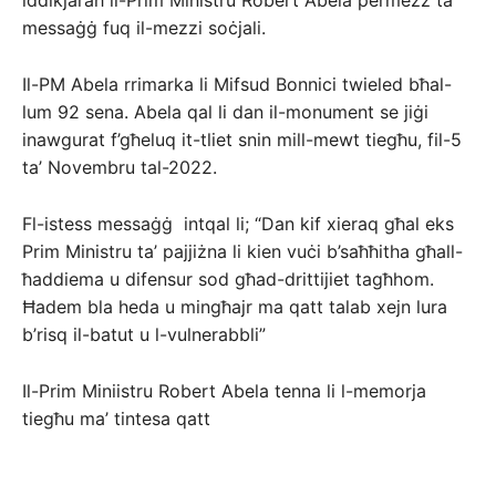
iddikjarah il-Prim Ministru Robert Abela permezz ta’
messaġġ fuq il-mezzi soċjali.
Il-PM Abela rrimarka li Mifsud Bonnici twieled bħal-
lum 92 sena. Abela qal li dan il-monument se jiġi
inawgurat f’għeluq it-tliet snin mill-mewt tiegħu, fil-5
ta’ Novembru tal-2022.
Fl-istess messaġġ intqal li; “Dan kif xieraq għal eks
Prim Ministru ta’ pajjiżna li kien vuċi b’saħħitha għall-
ħaddiema u difensur sod għad-drittijiet tagħhom.
Ħadem bla heda u mingħajr ma qatt talab xejn lura
b’risq il-batut u l-vulnerabbli”
Il-Prim Miniistru Robert Abela tenna li l-memorja
tiegħu ma’ tintesa qatt