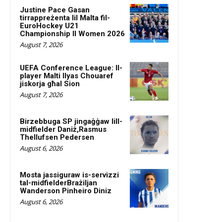
Justine Pace Gasan
tirrappreżenta lil Malta fil-
EuroHockey U21
Championship II Women 2026
August 7, 2026
UEFA Conference League: Il-
player Malti Ilyas Chouaref
jiskorja għal Sion
August 7, 2026
Birzebbuga SP jingaġġaw lill-
midfielder Daniż,Rasmus
Thellufsen Pedersen
August 6, 2026
Mosta jassiguraw is-servizzi
tal-midfielderBrażiljan
Wanderson Pinheiro Diniz
August 6, 2026