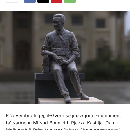
F’Novembru li ġej, il-Gvern se jinawgura l-monument
ta’ Karmenu Mifsud Bonnici fi Pjazza Kastilja. Dan