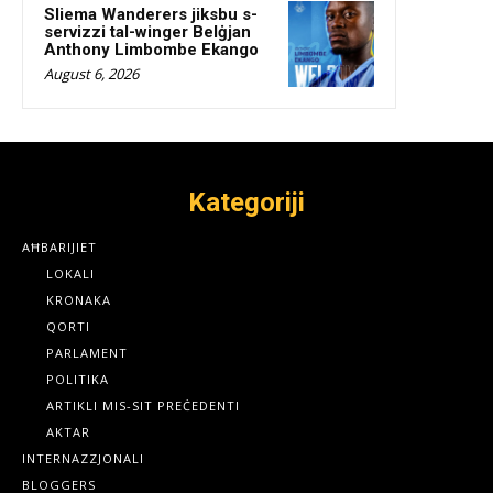
Sliema Wanderers jiksbu s-
servizzi tal-winger Belġjan
Anthony Limbombe Ekango
August 6, 2026
Kategoriji
AĦBARIJIET
LOKALI
KRONAKA
QORTI
PARLAMENT
POLITIKA
ARTIKLI MIS-SIT PREĊEDENTI
AKTAR
INTERNAZZJONALI
BLOGGERS