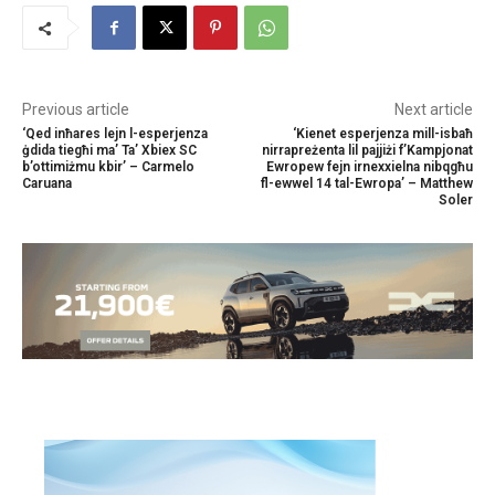
Previous article
Next article
‘Qed inħares lejn l-esperjenza
‘Kienet esperjenza mill-isbaħ
ġdida tiegħi ma’ Ta’ Xbiex SC
nirrapreżenta lil pajjiżi f’Kampjonat
b’ottimiżmu kbir’ – Carmelo
Ewropew fejn irnexxielna nibqgħu
Caruana
fl-ewwel 14 tal-Ewropa’ – Matthew
Soler