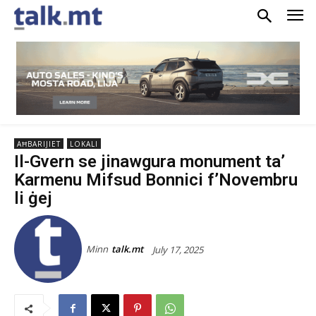
AĦBARIJIET
LOKALI
Il-Gvern se jinawgura monument ta’
Karmenu Mifsud Bonnici f’Novembru
li ġej
Minn
talk.mt
July 17, 2025