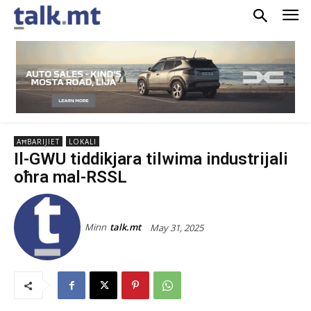
AĦBARIJIET
LOKALI
Il-GWU tiddikjara tilwima industrijali
oħra mal-RSSL
Minn
talk.mt
May 31, 2025