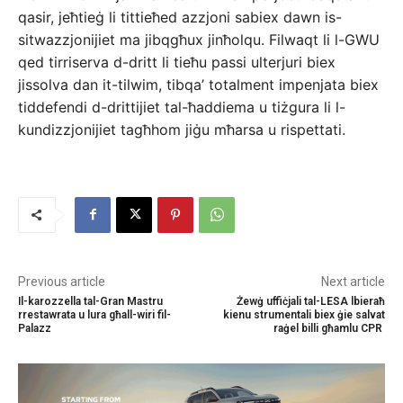
qasir, jeħtieġ li tittieħed azzjoni sabiex dawn is-
sitwazzjonijiet ma jibqgħux jinħolqu. Filwaqt li l-GWU
qed tirriserva d-dritt li tieħu passi ulterjuri biex
jissolva dan it-tilwim, tibqa’ totalment impenjata biex
tiddefendi d-drittijiet tal-ħaddiema u tiżgura li l-
kundizzjonijiet tagħhom jiġu mħarsa u rispettati.
Previous article
Next article
Il-karozzella tal-Gran Mastru
Żewġ uffiċjali tal-LESA lbieraħ
rrestawrata u lura għall-wiri fil-
kienu strumentali biex ġie salvat
Palazz
raġel billi għamlu CPR