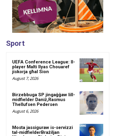
Sport
UEFA Conference League: Il-
player Malti Ilyas Chouaref
jiskorja għal Sion
August 7, 2026
Birzebbuga SP jingaġġaw lill-
midfielder Daniż,Rasmus
Thellufsen Pedersen
August 6, 2026
Mosta jassiguraw is-servizzi
tal-midfielderBrażiljan