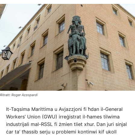
Ritratt: Roger Azzopardi
It-Taqsima Marittima u Avjazzjoni fi ħdan il-General
Workers’ Union (GWU) irreġistrat il-ħames tilwima
industrijali mal-RSSL fi żmien tliet xhur. Dan juri sinjal
ċar ta’ tħassib serju u problemi kontinwi kif ukoll