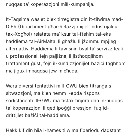
nuqqas ta’ koperazzjoni mill-kumpanija.
It-Taqsima waslet biex tirreġistra din it-tilwima mad-
DIER (Dipartiment għar-Relazzjonijiet Industrijali u
tax-Xogħol) relatata ma’ ksur tal-ftehim tal-eks
ħaddiema tal-AirMalta, li għażlu li jżommu mpjieg
alternattiv. Ħaddiema li taw snin twal ta’ servizz leali
u professjonali lejn pajjiżna, li jistħoqqilhom
trattament ġust, fejn il-kundizzjonijiet bażiċi tagħhom
ma jiġux imnaqqsa jew miċħuda.
Wara diversi tentattivi mill-GWU biex titranġa s-
sitwazzjoni, ma kien hemm l-ebda rispons
sodisfaċenti. Il-GWU ma tistax tinjora dan in-nuqqas
ta’ koperazzjoni li qed ipoġġi pressjoni fuq id-
drittijiet bażiċi tal-ħaddiema.
Hekk kif din hija l-ħames tilwima f’perjodu daqstant