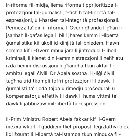
ir-riforma fil-midja, liema riforma tipprijoritizza l-
protezzjoni tal-ġurnalisti, t-tisħiħ tal-libertà tal-
espressjoni, u l-ħarsien tal-integrità professjonali.
Permezz ta’ din ir-riforma l-Gvern għandu l-għan li
jsaħħaħ il-qafas legali billi jħares kemm il-libertà
ġurnalistika kif ukoll id-dinjità tal-bniedem. Hawn
semma kif il-Gvern mhux jara li jintroduċi l-libell
kriminali, li kienet din l-amministrazzjoni li neħħietu
iżda hemm diskussjoni li għandha tkun aktar fl-
ambitu legali ċivili. Dr Abela sostna li l-liġi ċivili
tagħna trid tkompli toffri protezzjoni lil dawk il-
ġurnalisti ta’ rieda tajba u rimedju proċedurali u
kompensatorju effettiv lil dawk li huma vittmi ta’
dawk li jabbużaw mil-libertà tal-espressjoni.
Il-Prim Ministru Robert Abela fakkar kif il-Gvern
mexxa wkoll ’il quddiem tliet proposti leġiżlattivi biex
jiġi żgurat li l-libertà tal-istampa tkun minquxa fil-