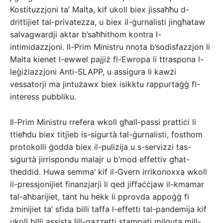
Kostituzzjoni ta’ Malta, kif ukoll biex jissaħħu d-
drittijiet tal-privatezza, u biex il-ġurnalisti jingħataw
salvagwardji aktar b’saħħithom kontra l-
intimidazzjoni. Il-Prim Ministru nnota b’sodisfazzjon li
Malta kienet l-ewwel pajjiż fl-Ewropa li ttraspona l-
leġiżlazzjoni Anti-SLAPP, u assigura li kawżi
vessatorji ma jintużawx biex isikktu rappurtaġġ fl-
interess pubbliku.
Il-Prim Ministru rrefera wkoll għall-passi prattiċi li
ttieħdu biex titjieb is-sigurtà tal-ġurnalisti, fosthom
protokolli ġodda biex il-pulizija u s-servizzi tas-
sigurtà jirrispondu malajr u b’mod effettiv għat-
theddid. Huwa semma’ kif il-Gvern irrikonoxxa wkoll
il-pressjonijiet finanzjarji li qed jiffaċċjaw il-kmamar
tal-aħbarijiet, tant hu hekk li pprovda appoġġ fi
żminijiet ta’ sfida billi taffa l-effetti tal-pandemija kif
ukoll billi assista lill-gazzetti stampati milquta mill-