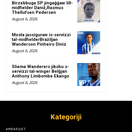
Birzebbuga SP jingaġġaw lill-
midfielder Daniż,Rasmus
Thellufsen Pedersen
August 6, 2026
Mosta jassiguraw is-servizzi
tal-midfielderBrażiljan
Wanderson Pinheiro Diniz
August 6, 2026
Sliema Wanderers jiksbu s-
servizzi tal-winger Belġjan
Anthony Limbombe Ekango
August 6, 2026
Kategoriji
AĦBARIJIET