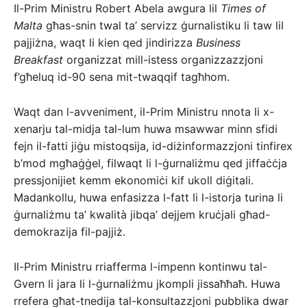
Il-Prim Ministru Robert Abela awgura lil
Times of
Malta
għas-snin twal ta’ servizz ġurnalistiku li taw lil
pajjiżna, waqt li kien qed jindirizza
Business
Breakfast
organizzat mill-istess organizzazzjoni
f’għeluq id-90 sena mit-twaqqif tagħhom.
Waqt dan l-avveniment, il-Prim Ministru nnota li x-
xenarju tal-midja tal-lum huwa msawwar minn sfidi
fejn il-fatti jiġu mistoqsija, id-diżinformazzjoni tinfirex
b’mod mgħaġġel, filwaqt li l-ġurnaliżmu qed jiffaċċja
pressjonijiet kemm ekonomiċi kif ukoll diġitali.
Madankollu, huwa enfasizza l-fatt li l-istorja turina li
ġurnaliżmu ta’ kwalità jibqa’ dejjem kruċjali għad-
demokrazija fil-pajjiż.
Il-Prim Ministru rriafferma l-impenn kontinwu tal-
Gvern li jara li l-ġurnaliżmu jkompli jissaħħaħ. Huwa
rrefera għat-tnedija tal-konsultazzjoni pubblika dwar