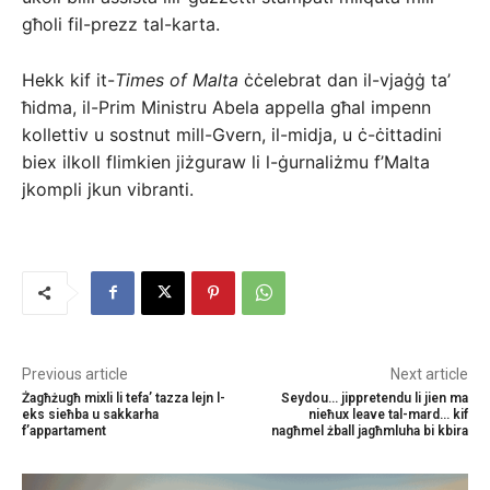
għoli fil-prezz tal-karta.
Hekk kif it-
Times of Malta
ċċelebrat dan il-vjaġġ ta’
ħidma, il-Prim Ministru Abela appella għal impenn
kollettiv u sostnut mill-Gvern, il-midja, u ċ-ċittadini
biex ilkoll flimkien jiżguraw li l-ġurnaliżmu f’Malta
jkompli jkun vibranti.
Previous article
Next article
Żagħżugħ mixli li tefa’ tazza lejn l-
Seydou… jippretendu li jien ma
eks sieħba u sakkarha
nieħux leave tal-mard… kif
f’appartament
nagħmel żball jagħmluha bi kbira