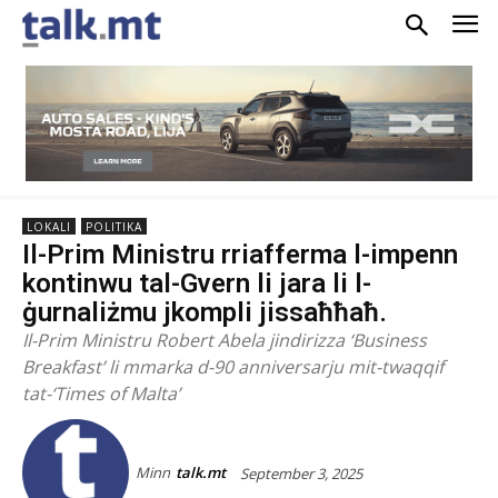
LOKALI
POLITIKA
Il-Prim Ministru rriafferma l-impenn
kontinwu tal-Gvern li jara li l-
ġurnaliżmu jkompli jissaħħaħ.
Il-Prim Ministru Robert Abela jindirizza ‘Business
Breakfast’ li mmarka d-90 anniversarju mit-twaqqif
tat-‘Times of Malta’
Minn
talk.mt
September 3, 2025