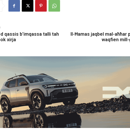
e
ed qassis b’imqassa talli tah
Il-Ħamas jaqbel mal-aħħar 
lok xirja
waqfien mill-