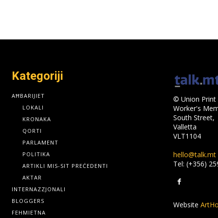
Kategoriji
AĦBARIJIET
© Union Print 
LOKALI
Worker's Memo
South Street,
KRONAKA
Valletta
QORTI
VLT1104
PARLAMENT
hello@talk.mt
POLITIKA
Tel: (+356) 2
ARTIKLI MIS-SIT PREĊEDENTI
AKTAR
INTERNAZZJONALI
BLOGGERS
Website
ArtHo
FEHMIETNA