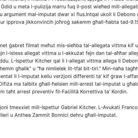
al Ġdid u meta l-pulizija marru fuq il-post wieħed mill-allegat
llu argument mal-imputat dwar xi flus.Intqal ukoll li Debono
ttur ipprova jikkonvinċih joħroġ sakemm għall-ħabta tad-9.1
ienet ġabret filmat meħut mis-sieħba tal-allegata vittma kif u
jn l-istess allegat vittma u l-akkużat fejn dan tal-aħħar all
ddu. L-Ispettur Kitcher qal li l-allegat vittma allega li Debo
emm għalik” u “ħa nimlielek lit-tfal bit-tiri.” Min-naħa tagħh
ntat li l-imputat kellu verżjoni differenti ta’ kif ġraw l-affari
-Difiża ma talbitx għall-ħelsien mill-arrest tal-imputat u għa
taħt arrest preventiv fil-Faċilità Korrettiva ta’ Kordin.
joni tmexxiet mill-Ispettur Gabriel Kitcher. L-Avukati Franc
leri u Anthea Zammit Bonnici dehru għall-imputat.