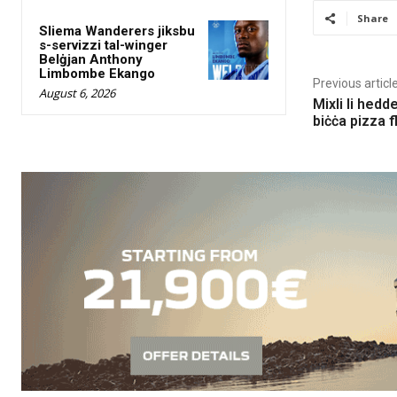
Share
Sliema Wanderers jiksbu
s-servizzi tal-winger
Belġjan Anthony
Limbombe Ekango
Previous articl
August 6, 2026
Mixli li hedd
biċċa pizza f