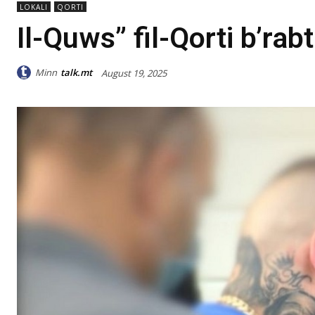
LOKALI
QORTI
Il-Quws” fil-Qorti b’rab
Minn
talk.mt
August 19, 2025