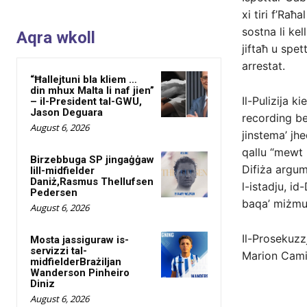
xi tiri f’Raħ
sostna li ke
Aqra wkoll
jiftaħ u spe
arrestat.
“Ħallejtuni bla kliem …
din mhux Malta li naf jien”
Il-Pulizija k
– il-President tal-GWU,
Jason Deguara
recording be
August 6, 2026
jinstema’ jhe
qallu “mewt h
Birzebbuga SP jingaġġaw
Difiża argume
lill-midfielder
Daniż,Rasmus Thellufsen
l-istadju, id
Pedersen
baqa’ miżmum 
August 6, 2026
Il-Prosekuzz
Mosta jassiguraw is-
servizzi tal-
Marion Camil
midfielderBrażiljan
Wanderson Pinheiro
Diniz
August 6, 2026