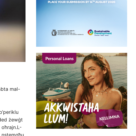
abta mal-
b’periklu
edded żewġt
t oħrajn.L-
nu nstemgħu