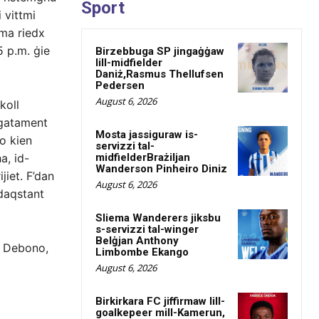
Sport
i vittmi
 ma riedx
5 p.m. ġie
Birzebbuga SP jingaġġaw
lill-midfielder
Daniż,Rasmus Thellufsen
Pedersen
August 6, 2026
koll
egatament
Mosta jassiguraw is-
no kien
servizzi tal-
midfielderBrażiljan
a, id-
Wanderson Pinheiro Diniz
jiet. F’dan
August 6, 2026
ldaqstant
Sliema Wanderers jiksbu
s-servizzi tal-winger
Belġjan Anthony
o Debono,
Limbombe Ekango
August 6, 2026
Birkirkara FC jiffirmaw lill-
goalkepeer mill-Kamerun,