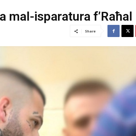
ta mal-isparatura f’Raħal
Share