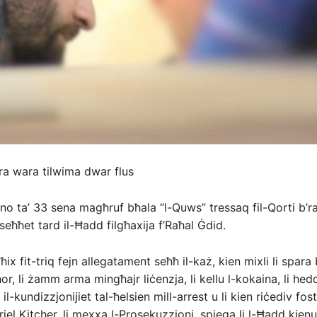
ara wara tilwima dwar flus
o ta’ 33 sena magħruf bħala “l-Quws” tressaq fil-Qorti b’r
 seħħet tard il-Ħadd filgħaxija f’Raħal Ġdid.
ħix fit-triq fejn allegatament seħħ il-każ, kien mixli li spara 
or, li żamm arma mingħajr liċenzja, li kellu l-kokaina, li h
er il-kundizzjonijiet tal-ħelsien mill-arrest u li kien riċediv fos
riel Kitcher, li mexxa l-Prosekuzzjoni, spjega li l-Ħadd kie