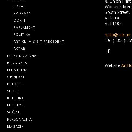
© Union Print 
LOKALI
Worker's Memo
South Street,
KRONAKA
Valletta
QORTI
VLT1104
PARLAMENT
hello@talk.mt
POLITIKA
Tel: (+356) 2
ARTIKLI MIS-SIT PREĊEDENTI
AKTAR
INTERNAZZJONALI
BLOGGERS
Website
ArtHo
FEHMIETNA
OPINJONI
BUDGET
SPORT
KULTURA
LIFESTYLE
SOĊJAL
PERSONALITÀ
MAGAŻIN