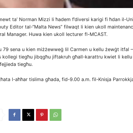
mewt ta’ Norman Mizzi li ħadem f’diversi karigi fi ħdan il-Un
ty Editor tal-“Malta News” filwaqt li kien ukoll maintena
al Manager. Huwa kien ukoll lecturer fl-MCAST.
 79 sena u kien miżżewweġ lil Carmen u kellu żewġt itfal –
ollegi tiegħu jibqgħu jiftakruh għall-karattru kwiet li kellu
ejjieda tiegħu.
ata l-aħħar tislima għada, fid-9.00 a.m. fil-Knisja Parrokkjal