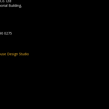
Co. Ltd
rial Building,
590 0275
use Design Studio