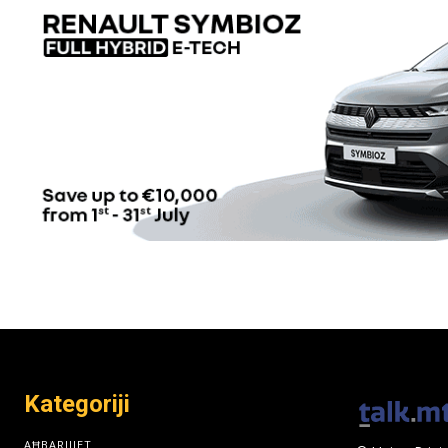
Kategoriji
AĦBARIJIET