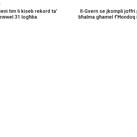
e
tieni tim li kiseb rekord ta’
Il-Gvern se jkompli joffri
-ewwel 31 logħba
bħalma għamel f’Ħondoq