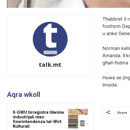
Tħabbret il-
fosthom Depu
u anke Gener
Norman kellu
Amanda. Eks k
għall-ħidma f
talk.mt
Huwa se jingħ
Imsida.
Aqra wkoll
Il-GWU tirreġistra tilwima
Share
industrijali mas-
Sovrintendenza tal-Wirt
Kulturali