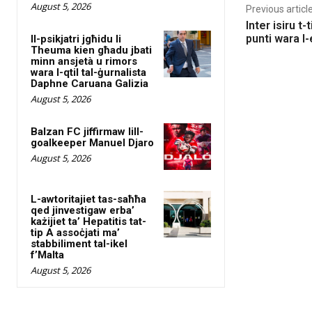
August 5, 2026
Previous articl
Inter isiru t-
punti wara l
Il-psikjatri jgħidu li
Theuma kien għadu jbati
minn ansjetà u rimors
wara l-qtil tal-ġurnalista
Daphne Caruana Galizia
August 5, 2026
Balzan FC jiffirmaw lill-
goalkeeper Manuel Djaro
August 5, 2026
L-awtoritajiet tas-saħħa
qed jinvestigaw erba’
każijiet ta’ Hepatitis tat-
tip A assoċjati ma’
stabbiliment tal-ikel
f’Malta
August 5, 2026