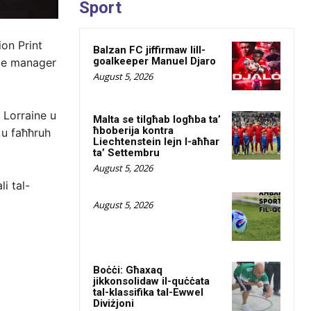
Sport
ion Print
Balzan FC jiffirmaw lill-
goalkeeper Manuel Djaro
nce manager
August 5, 2026
 Lorraine u
Malta se tilgħab logħba ta’
ħboberija kontra
 u faħħruh
Liechtenstein lejn l-aħħar
ta’ Settembru
August 5, 2026
i tal-
August 5, 2026
Boċċi: Għaxaq
jikkonsolidaw il-quċċata
tal-klassifika tal-Ewwel
Diviżjoni