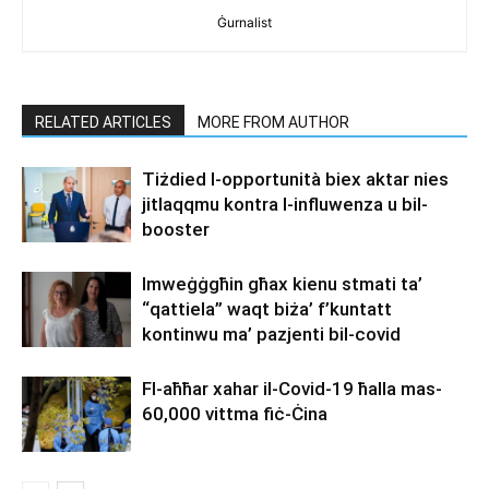
Ġurnalist
RELATED ARTICLES
MORE FROM AUTHOR
Tiżdied l-opportunità biex aktar nies
jitlaqqmu kontra l-influwenza u bil-
booster
Imweġġgħin għax kienu stmati ta’
“qattiela” waqt biża’ f’kuntatt
kontinwu ma’ pazjenti bil-covid
Fl-aħħar xahar il-Covid-19 ħalla mas-
60,000 vittma fiċ-Ċina