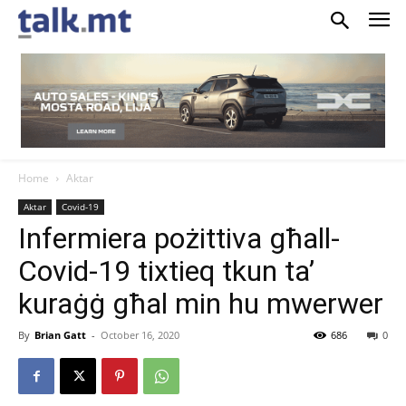
Home
Aktar
Aktar
Covid-19
Infermiera pożittiva għall-
Covid-19 tixtieq tkun ta’
kuraġġ għal min hu mwerwer
By
Brian Gatt
-
October 16, 2020
686
0