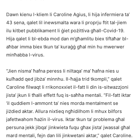
Dawn kienu l-kliem li Caroline Agius, li hija infermiera ta’
43 sena, qalet lil inewsmalta wara li proprju ftit tal-jiem
ilu kitbet pubblikament li ġiet pożittiva għall-Covid-19.
Hija qalet li bl-ebda mod dan m’għamlitu biex tiftaħar bl-
aħbar imma biex tkun ta’ kuraġġ għal min hu mwerwer
minħabba l-virus.
“Jien nisma’ ħafna peress li niltaqa’ ma’ ħafna nies u
kulħadd qed jibża’ minnhu. Il-ħajja trid tkompli,” qalet
Caroline filwaqt li rrikonoxxiet il-fatt li din is-sitwazzjoni
jista’ jkun li tħalli effett fuq is-saħħa mentali. “Fil-fatt iktar
‘il quddiem l-ammont ta’ nies morda mentalment se
jiżdied aktar. Allura nixtieq ngħidilhom li mhux bilfors
jafettwahom ħażin il-virus. Iktar tkun ta’ problema għal
persuna jekk jibqa’ jinkwieta fuqu għax jista’ jwassal għal
mard mentali, fejn dan lili jinkwetani aktar,” qalet Caroline.