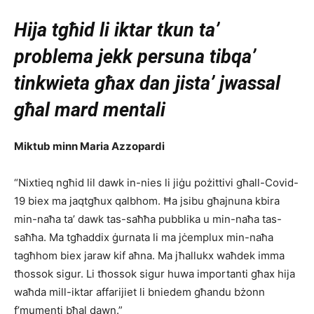
Hija tgħid li iktar tkun ta’
problema jekk persuna tibqa’
tinkwieta għax dan jista’ jwassal
għal mard mentali
Miktub minn Maria Azzopardi
“Nixtieq ngħid lil dawk in-nies li jiġu pożittivi għall-Covid-
19 biex ma jaqtgħux qalbhom. Ħa jsibu għajnuna kbira
min-naħa ta’ dawk tas-saħħa pubblika u min-naħa tas-
saħħa. Ma tgħaddix ġurnata li ma jċemplux min-naħa
tagħhom biex jaraw kif aħna. Ma jħallukx waħdek imma
tħossok sigur. Li tħossok sigur huwa importanti għax hija
waħda mill-iktar affarijiet li bniedem għandu bżonn
f’mumenti bħal dawn.”