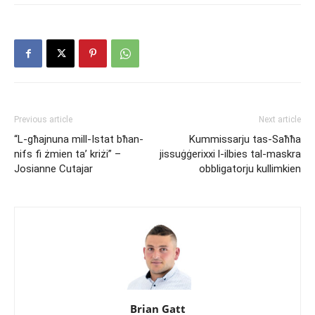
Previous article
Next article
“L-għajnuna mill-Istat bħan-
Kummissarju tas-Saħħa
nifs fi żmien ta’ kriżi” –
jissuġġerixxi l-ilbies tal-maskra
Josianne Cutajar
obbligatorju kullimkien
Brian Gatt