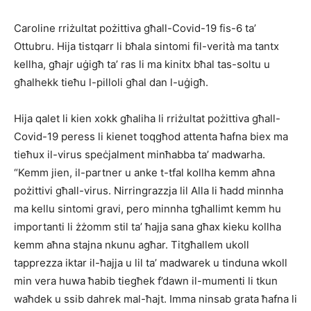
Caroline rriżultat pożittiva għall-Covid-19 fis-6 ta’
Ottubru. Hija tistqarr li bħala sintomi fil-verità ma tantx
kellha, għajr uġigħ ta’ ras li ma kinitx bħal tas-soltu u
għalhekk tieħu l-pilloli għal dan l-uġigħ.
Hija qalet li kien xokk għaliha li rriżultat pożittiva għall-
Covid-19 peress li kienet toqgħod attenta ħafna biex ma
tieħux il-virus speċjalment minħabba ta’ madwarha.
“Kemm jien, il-partner u anke t-tfal kollha kemm aħna
pożittivi għall-virus. Nirringrazzja lil Alla li ħadd minnha
ma kellu sintomi gravi, pero minnha tgħallimt kemm hu
importanti li żżomm stil ta’ ħajja sana għax kieku kollha
kemm aħna stajna nkunu agħar. Titgħallem ukoll
tapprezza iktar il-ħajja u lil ta’ madwarek u tinduna wkoll
min vera huwa ħabib tiegħek f’dawn il-mumenti li tkun
waħdek u ssib dahrek mal-ħajt. Imma ninsab grata ħafna li