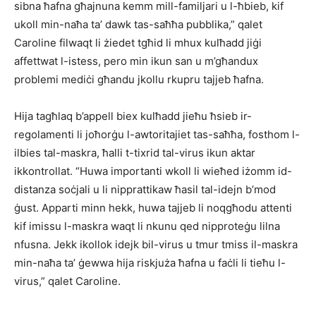
sibna ħafna għajnuna kemm mill-familjari u l-ħbieb, kif
ukoll min-naħa ta’ dawk tas-saħħa pubblika,” qalet
Caroline filwaqt li żiedet tgħid li mhux kulħadd jiġi
affettwat l-istess, pero min ikun san u m’għandux
problemi mediċi għandu jkollu rkupru tajjeb ħafna.
Hija tagħlaq b’appell biex kulħadd jieħu ħsieb ir-
regolamenti li joħorġu l-awtoritajiet tas-saħħa, fosthom l-
ilbies tal-maskra, ħalli t-tixrid tal-virus ikun aktar
ikkontrollat. “Huwa importanti wkoll li wieħed iżomm id-
distanza soċjali u li nipprattikaw ħasil tal-idejn b’mod
ġust. Apparti minn hekk, huwa tajjeb li noqgħodu attenti
kif imissu l-maskra waqt li nkunu qed nipproteġu lilna
nfusna. Jekk ikollok idejk bil-virus u tmur tmiss il-maskra
min-naħa ta’ ġewwa hija riskjuża ħafna u faċli li tieħu l-
virus,” qalet Caroline.