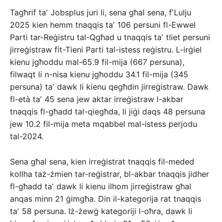
Tagħrif taʼ Jobsplus juri li, sena għal sena, fʼLulju
2025 kien hemm tnaqqis taʼ 106 persuni fl-Ewwel
Parti tar-Reġistru tal-Qgħad u tnaqqis taʼ tliet persuni
jirreġistraw fit-Tieni Parti tal-istess reġistru. L-irġiel
kienu jgħoddu mal-65.9 fil-mija (667 persuna),
filwaqt li n-nisa kienu jgħoddu 34.1 fil-mija (345
persuna) taʼ dawk li kienu qegħdin jirreġistraw. Dawk
fl-età taʼ 45 sena jew aktar irreġistraw l-akbar
tnaqqis fl-għadd tal-qiegħda, li jiġi daqs 48 persuna
jew 10.2 fil-mija meta mqabbel mal-istess perjodu
tal-2024.
Sena għal sena, kien irreġistrat tnaqqis fil-meded
kollha taż-żmien tar-reġistrar, bl-akbar tnaqqis jidher
fl-għadd taʼ dawk li kienu ilhom jirreġistraw għal
anqas minn 21 ġimgħa. Din il-kategorija rat tnaqqis
taʼ 58 persuna. Iż-żewġ kategoriji l-oħra, dawk li