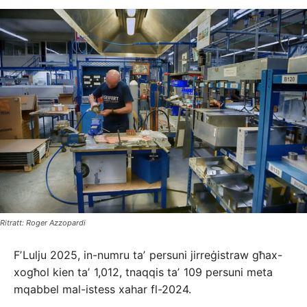
Ritratt: Roger Azzopardi
FʼLulju 2025, in-numru taʼ persuni jirreġistraw għax-
xogħol kien taʼ 1,012, tnaqqis taʼ 109 persuni meta
mqabbel mal-istess xahar fl-2024.