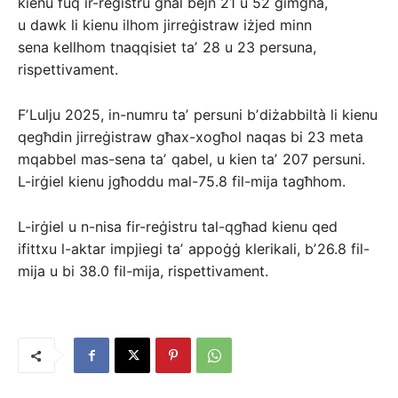
kienu fuq ir-reġistru għal bejn 21 u 52 ġimgħa,
u dawk li kienu ilhom jirreġistraw iżjed minn
sena kellhom tnaqqisiet taʼ 28 u 23 persuna,
rispettivament.
FʼLulju 2025, in-numru taʼ persuni bʼdiżabbiltà li kienu
qegħdin jirreġistraw għax-xogħol naqas bi 23 meta
mqabbel mas-sena taʼ qabel, u kien taʼ 207 persuni.
L-irġiel kienu jgħoddu mal-75.8 fil-mija tagħhom.
L-irġiel u n-nisa fir-reġistru tal-qgħad kienu qed
ifittxu l-aktar impjiegi taʼ appoġġ klerikali, bʼ26.8 fil-
mija u bi 38.0 fil-mija, rispettivament.