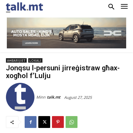
AĦBARIJIET
LOKALI
Jonqsu l-persuni jirreġistraw għax-
xogħol f’Lulju
Minn
talk.mt
August 27, 2025