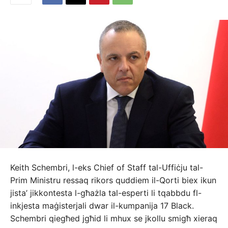
Keith Schembri, l-eks Chief of Staff tal-Uffiċju tal-
Prim Ministru ressaq rikors quddiem il-Qorti biex ikun
jista’ jikkontesta l-għażla tal-esperti li tqabbdu fl-
inkjesta maġisterjali dwar il-kumpanija 17 Black.
Schembri qiegħed jgħid li mhux se jkollu smigħ xieraq