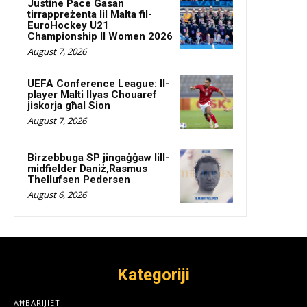
Justine Pace Gasan
tirrappreżenta lil Malta fil-
EuroHockey U21
Championship II Women 2026
August 7, 2026
UEFA Conference League: Il-
player Malti Ilyas Chouaref
jiskorja għal Sion
August 7, 2026
Birzebbuga SP jingaġġaw lill-
midfielder Daniż,Rasmus
Thellufsen Pedersen
August 6, 2026
Kategoriji
AĦBARIJIET