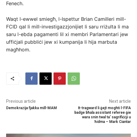
Fenech.
Waqt l-ewwel smiegħ, l-Ispettur Brian Camilleri mill-
FCID qal li mill-investigazzjonijiet li saru rriżulta li ma
saru l-ebda pagamenti lil xi membri Parlamentari jew
uffiċjali pubbliċi jew xi kumpanija li hija marbuta
magħhom.
Previous article
Next article
Demokrazija fjakka mill-MAM
It-tragward li ġejt moghti l-FIFA
badge bħala assistant referee ġie
wara snin twal ta’ sagrifiċċji u
ħidma – Mark Ciantar