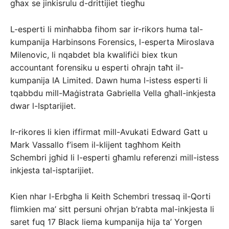
għax se jinkisrulu d-drittijiet tiegħu
L-esperti li minħabba fihom sar ir-rikors huma tal-
kumpanija Harbinsons Forensics, l-esperta Miroslava
Milenovic, li nqabdet bla kwalifiċi biex tkun
accountant forensiku u esperti oħrajn taħt il-
kumpanija IA Limited. Dawn huma l-istess esperti li
tqabbdu mill-Maġistrata Gabriella Vella għall-inkjesta
dwar l-Isptarijiet.
Ir-rikores li kien iffirmat mill-Avukati Edward Gatt u
Mark Vassallo f’isem il-klijent tagħhom Keith
Schembri jgħid li l-esperti għamlu referenzi mill-istess
inkjesta tal-isptarijiet.
Kien nhar l-Erbgħa li Keith Schembri tressaq il-Qorti
flimkien ma’ sitt persuni oħrjan b’rabta mal-inkjesta li
saret fuq 17 Black liema kumpanija hija ta’ Yorgen