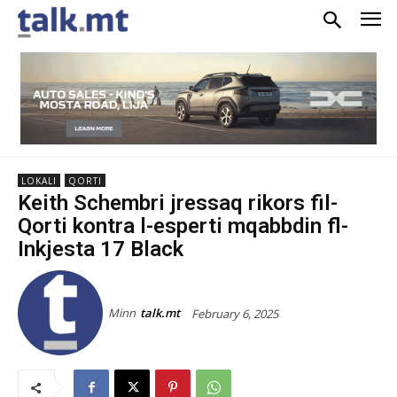
LOKALI
QORTI
Keith Schembri jressaq rikors fil-
Qorti kontra l-esperti mqabbdin fl-
Inkjesta 17 Black
Minn
talk.mt
February 6, 2025