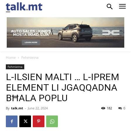
Home
Fehmietna
Fehmietna
L-ILSIEN MALTI … L-IPREM
ELEMENT LI JGAQQADNA
BĦALA POPLU
By
talk.mt
-
June 22, 2024
182
0