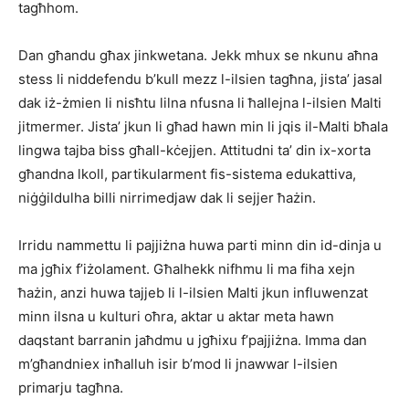
tagħhom.
Dan għandu għax jinkwetana. Jekk mhux se nkunu aħna
stess li niddefendu b’kull mezz l-ilsien tagħna, jista’ jasal
dak iż-żmien li nisħtu lilna nfusna li ħallejna l-ilsien Malti
jitmermer. Jista’ jkun li għad hawn min li jqis il-Malti bħala
lingwa tajba biss għall-kċejjen. Attitudni ta’ din ix-xorta
għandna lkoll, partikularment fis-sistema edukattiva,
niġġildulha billi nirrimedjaw dak li sejjer ħażin.
Irridu nammettu li pajjiżna huwa parti minn din id-dinja u
ma jgħix f’iżolament. Għalhekk nifhmu li ma fiha xejn
ħażin, anzi huwa tajjeb li l-ilsien Malti jkun influwenzat
minn ilsna u kulturi oħra, aktar u aktar meta hawn
daqstant barranin jaħdmu u jgħixu f’pajjiżna. Imma dan
m’għandniex inħalluh isir b’mod li jnawwar l-ilsien
primarju tagħna.