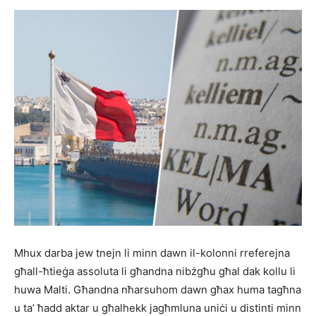
Mhux darba jew tnejn li minn dawn il-kolonni rreferejna
għall-ħtieġa assoluta li għandna nibżgħu għal dak kollu li
huwa Malti. Għandna nħarsuhom dawn għax huma tagħna
u ta’ ħadd aktar u għalhekk jagħmluna uniċi u distinti minn