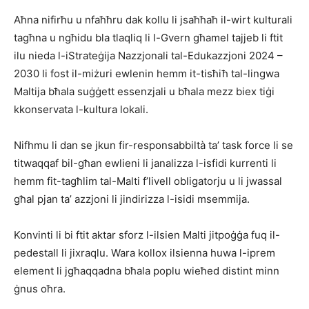
Aħna nifirħu u nfaħħru dak kollu li jsaħħaħ il-wirt kulturali
tagħna u ngħidu bla tlaqliq li l-Gvern għamel tajjeb li ftit
ilu nieda l-iStrateġija Nazzjonali tal-Edukazzjoni 2024 –
2030 li fost il-miżuri ewlenin hemm it-tisħiħ tal-lingwa
Maltija bħala suġġett essenzjali u bħala mezz biex tiġi
kkonservata l-kultura lokali.
Nifhmu li dan se jkun fir-responsabbiltà ta’ task force li se
titwaqqaf bil-għan ewlieni li janalizza l-isfidi kurrenti li
hemm fit-tagħlim tal-Malti f’livell obligatorju u li jwassal
għal pjan ta’ azzjoni li jindirizza l-isidi msemmija.
Konvinti li bi ftit aktar sforz l-ilsien Malti jitpoġġa fuq il-
pedestall li jixraqlu. Wara kollox ilsienna huwa l-iprem
element li jgħaqqadna bħala poplu wieħed distint minn
ġnus oħra.