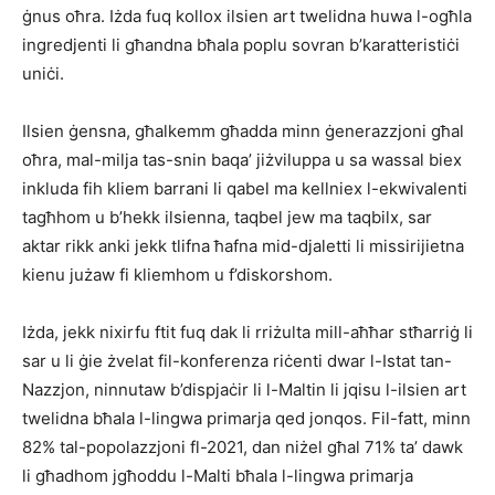
ġnus oħra. Iżda fuq kollox ilsien art twelidna huwa l-ogħla
ingredjenti li għandna bħala poplu sovran b’karatteristiċi
uniċi.
Ilsien ġensna, għalkemm għadda minn ġenerazzjoni għal
oħra, mal-milja tas-snin baqa’ jiżviluppa u sa wassal biex
inkluda fih kliem barrani li qabel ma kellniex l-ekwivalenti
tagħhom u b’hekk ilsienna, taqbel jew ma taqbilx, sar
aktar rikk anki jekk tlifna ħafna mid-djaletti li missirijietna
kienu jużaw fi kliemhom u f’diskorshom.
Iżda, jekk nixirfu ftit fuq dak li rriżulta mill-aħħar stħarriġ li
sar u li ġie żvelat fil-konferenza riċenti dwar l-Istat tan-
Nazzjon, ninnutaw b’dispjaċir li l-Maltin li jqisu l-ilsien art
twelidna bħala l-lingwa primarja qed jonqos. Fil-fatt, minn
82% tal-popolazzjoni fl-2021, dan niżel għal 71% ta’ dawk
li għadhom jgħoddu l-Malti bħala l-lingwa primarja