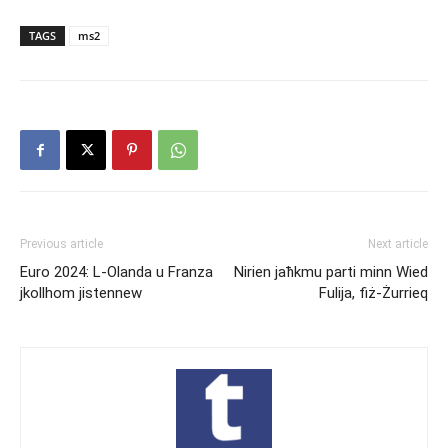
TAGS
ms2
Previous article
Next article
Euro 2024: L-Olanda u Franza
Nirien jaħkmu parti minn Wied
jkollhom jistennew
Fulija, fiż-Żurrieq