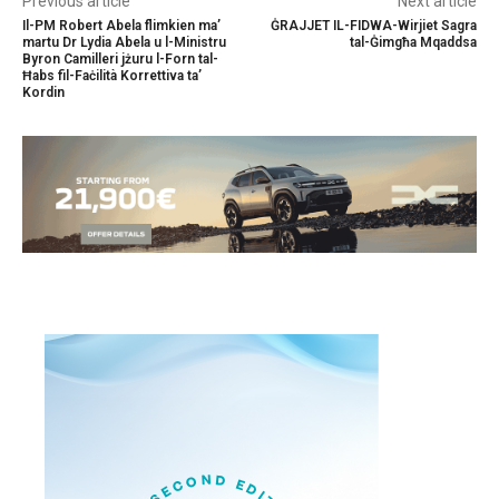
Previous article
Next article
Il-PM Robert Abela flimkien ma’
ĠRAJJET IL-FIDWA-Wirjiet Sagra
martu Dr Lydia Abela u l-Ministru
tal-Ġimgħa Mqaddsa
Byron Camilleri jżuru l-Forn tal-
Ħabs fil-Faċilità Korrettiva ta’
Kordin