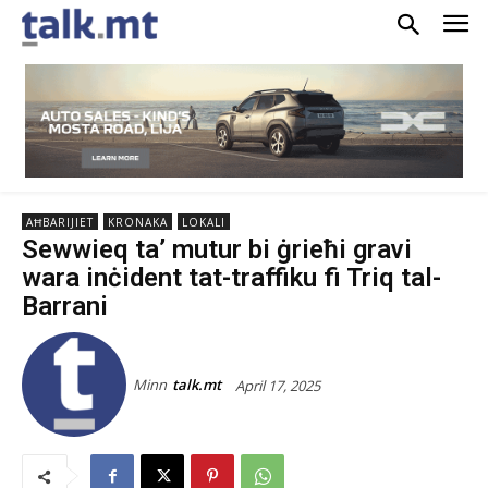
AĦBARIJIET
KRONAKA
LOKALI
Sewwieq ta’ mutur bi ġrieħi gravi
wara inċident tat-traffiku fi Triq tal-
Barrani
Minn
talk.mt
April 17, 2025