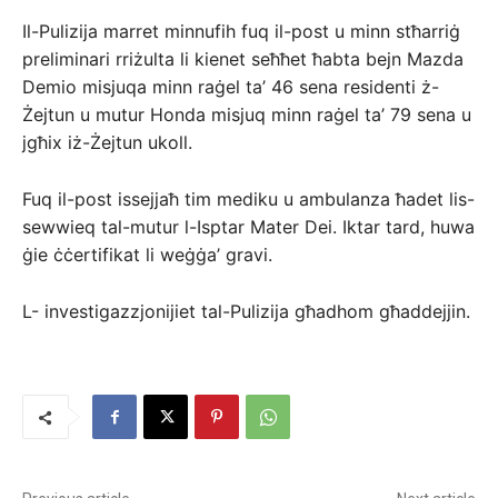
Il-Pulizija marret minnufih fuq il-post u minn stħarriġ
preliminari rriżulta li kienet seħħet ħabta bejn Mazda
Demio misjuqa minn raġel ta’ 46 sena residenti ż-
Żejtun u mutur Honda misjuq minn raġel ta’ 79 sena u
jgħix iż-Żejtun ukoll.
Fuq il-post issejjaħ tim mediku u ambulanza ħadet lis-
sewwieq tal-mutur l-Isptar Mater Dei. Iktar tard, huwa
ġie ċċertifikat li weġġa’ gravi.
L- investigazzjonijiet tal-Pulizija għadhom għaddejjin.