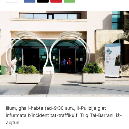
Illum, għall-ħabta tad-9:30 a.m., il-Pulizija ġiet
infurmata b’inċident tat-traffiku fi Triq Tal-Barrani, iż-
Żejtun.