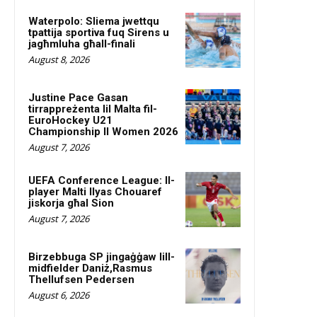
Waterpolo: Sliema jwettqu
tpattija sportiva fuq Sirens u
jagħmluha għall-finali
August 8, 2026
Justine Pace Gasan
tirrappreżenta lil Malta fil-
EuroHockey U21
Championship II Women 2026
August 7, 2026
UEFA Conference League: Il-
player Malti Ilyas Chouaref
jiskorja għal Sion
August 7, 2026
Birzebbuga SP jingaġġaw lill-
midfielder Daniż,Rasmus
Thellufsen Pedersen
August 6, 2026