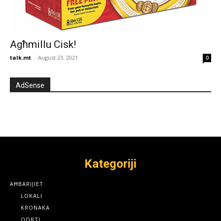
Agħmillu Cisk!
talk.mt
-
August 23, 2021
0
AdSense
Kategoriji
AĦBARIJIET
LOKALI
KRONAKA
QORTI