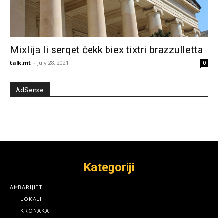
Mixlija li serqet ċekk biex tixtri brazzulletta
talk.mt
-
July 28, 2021
0
AdSense
Kategoriji
AĦBARIJIET
LOKALI
KRONAKA