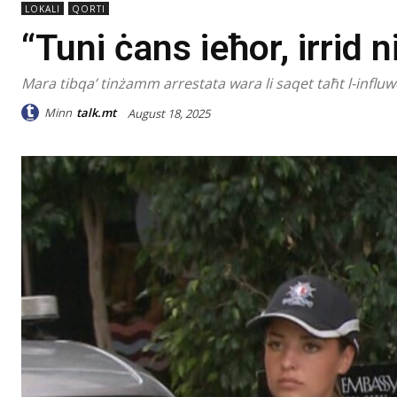
LOKALI
QORTI
“Tuni ċans ieħor, irrid n
Mara tibqa’ tinżamm arrestata wara li saqet taħt l-influw
Minn
talk.mt
August 18, 2025