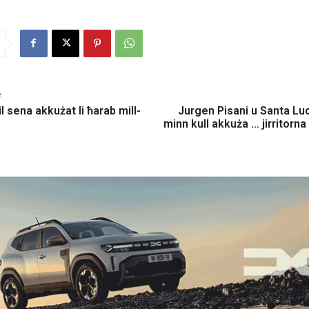
e
il sena akkużat li ħarab mill-
Jurgen Pisani u Santa Lu
minn kull akkuża … jirritorn