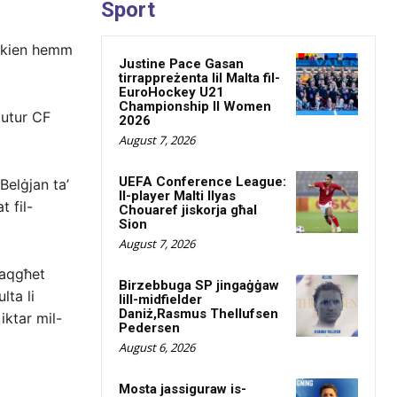
Sport
i kien hemm
Justine Pace Gasan
tirrappreżenta lil Malta fil-
EuroHockey U21
Championship II Women
mutur CF
2026
August 7, 2026
UEFA Conference League:
 Belġjan ta’
Il-player Malti Ilyas
t fil-
Chouaref jiskorja għal
Sion
August 7, 2026
baqgħet
Birzebbuga SP jingaġġaw
lta li
lill-midfielder
Daniż,Rasmus Thellufsen
iktar mil-
Pedersen
August 6, 2026
Mosta jassiguraw is-