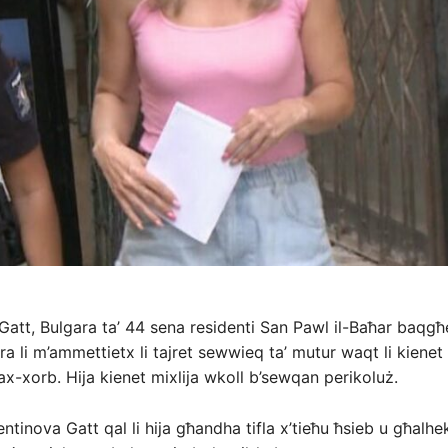
Gatt, Bulgara ta’ 44 sena residenti San Pawl il-Baħar baqg
a li m’ammettietx li tajret sewwieq ta’ mutur waqt li kienet 
ax-xorb. Hija kienet mixlija wkoll b’sewqan perikoluż.
entinova Gatt qal li hija għandha tifla x’tieħu ħsieb u għalhe