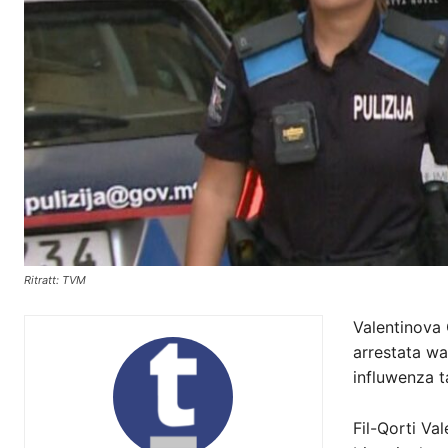
Ritratt: TVM
Valentinova 
arrestata war
influwenza t
Fil-Qorti Val