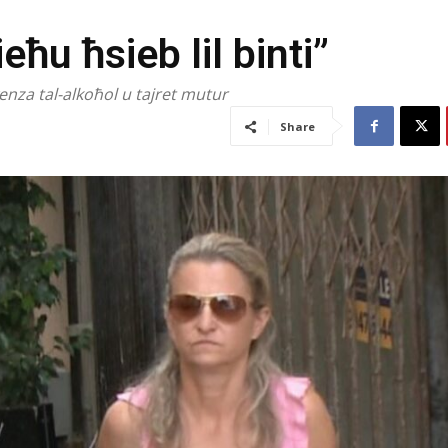
ieħu ħsieb lil binti”
enza tal-alkoħol u tajret mutur
Share