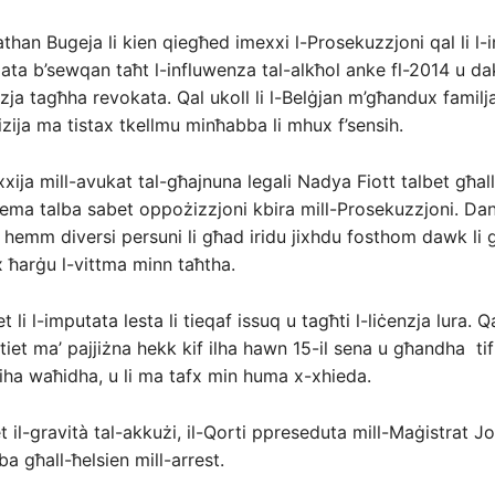
athan Bugeja li kien qiegħed imexxi l-Prosekuzzjoni qal li l
ata b’sewqan taħt l-influwenza tal-alkħol anke fl-2014 u da
nzja tagħha revokata. Qal ukoll li l-Belġjan m’għandux familja
lizija ma tistax tkellmu minħabba li mhux f’sensih.
xxija mill-avukat tal-għajnuna legali Nadya Fiott talbet għall
 liema talba sabet oppożizzjoni kbira mill-Prosekuzzjoni. D
d hemm diversi persuni li għad iridu jixhdu fosthom dawk li g
 ħarġu l-vittma minn taħtha.
t li l-imputata lesta li tieqaf issuq u tagħti l-liċenzja lura. Qa
et ma’ pajjiżna hekk kif ilha hawn 15-il sena u għandha tifla
biha waħidha, u li ma tafx min huma x-xhieda.
et il-gravità tal-akkużi, il-Qorti ppreseduta mill-Maġistrat 
ba għall-ħelsien mill-arrest.