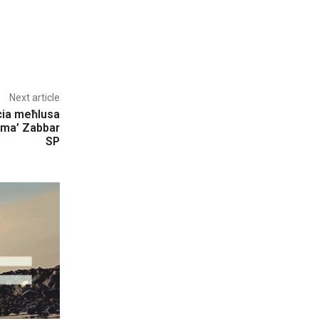
Next article
cia meħlusa
a ma’ Zabbar
SP