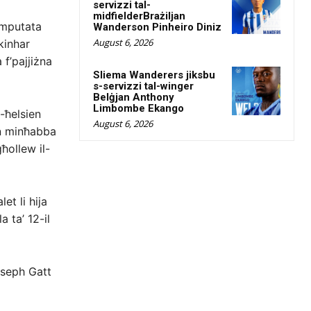
servizzi tal-
midfielderBrażiljan
-imputata
Wanderson Pinheiro Diniz
August 6, 2026
kinhar
 f’pajjiżna
Sliema Wanderers jiksbu
s-servizzi tal-winger
Belġjan Anthony
Limbombe Ekango
-ħelsien
August 6, 2026
an minħabba
ħollew il-
let li hija
 ta’ 12-il
Joseph Gatt