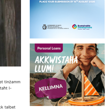
ħet tinżamm
taħt l-
kk talbet