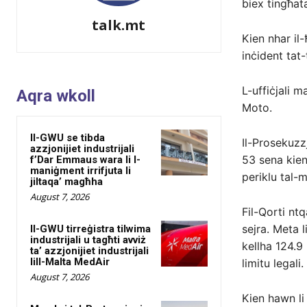
biex tingħat
talk.mt
Kien nhar il
inċident tat-
L-uffiċjali 
Aqra wkoll
Moto.
Il-GWU se tibda
Il-Prosekuzzj
azzjonijiet industrijali
53 sena kien 
f’Dar Emmaus wara li l-
maniġment irrifjuta li
periklu tal-
jiltaqa’ magħha
August 7, 2026
Fil-Qorti ntq
sejra. Meta l
Il-GWU tirreġistra tilwima
industrijali u tagħti avviż
kellha 124.9 
ta’ azzjonijiet industrijali
lill-Malta MedAir
limitu legali.
August 7, 2026
Kien hawn li 