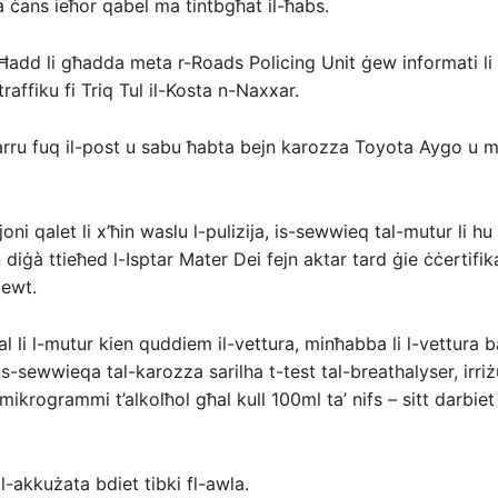
a ċans ieħor qabel ma tintbgħat il-ħabs.
-Ħadd li għadda meta r-Roads Policing Unit ġew informati l
traffiku fi Triq Tul il-Kosta n-Naxxar.
marru fuq il-post u sabu ħabta bejn karozza Toyota Aygo u 
oni qalet li x’ħin waslu l-pulizija, is-sewwieq tal-mutur li hu
diġà ttieħed l-Isptar Mater Dei fejn aktar tard ġie ċċertifika
mewt.
al li l-mutur kien quddiem il-vettura, minħabba li l-vettura 
is-sewwieqa tal-karozza sarilha t-test tal-breathalyser, irriżu
mikrogrammi t’alkolħol għal kull 100ml ta’ nifs – sitt darbiet 
l-akkużata bdiet tibki fl-awla.