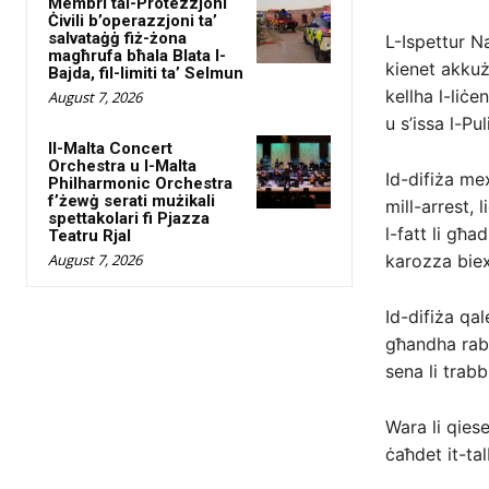
Membri tal-Protezzjoni
Ċivili b’operazzjoni ta’
salvataġġ fiż-żona
L-Ispettur N
magħrufa bħala Blata l-
kienet akkuż
Bajda, fil-limiti ta’ Selmun
kellha l-liċe
August 7, 2026
u s’issa l-Pu
Il-Malta Concert
Orchestra u l-Malta
Id-difiża me
Philharmonic Orchestra
f’żewġ serati mużikali
mill-arrest,
spettakolari fi Pjazza
l-fatt li għa
Teatru Rjal
August 7, 2026
karozza biex
Id-difiża qale
għandha rabti
sena li trab
Wara li qies
ċaħdet it-tal