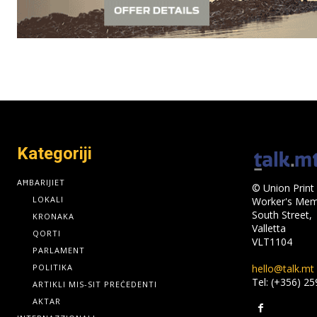
Kategoriji
AĦBARIJIET
© Union Print 
LOKALI
Worker's Memo
South Street,
KRONAKA
Valletta
QORTI
VLT1104
PARLAMENT
hello@talk.mt
POLITIKA
Tel: (+356) 2
ARTIKLI MIS-SIT PREĊEDENTI
AKTAR