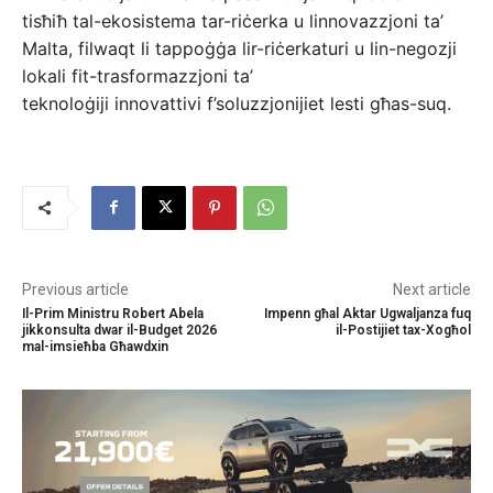
tisħiħ tal-ekosistema tar-riċerka u linnovazzjoni ta’
Malta, filwaqt li tappoġġa lir-riċerkaturi u lin-negozji
lokali fit-trasformazzjoni ta’
teknoloġiji innovattivi f’soluzzjonijiet lesti għas-suq.
Previous article
Next article
Il-Prim Ministru Robert Abela
Impenn għal Aktar Ugwaljanza fuq
jikkonsulta dwar il-Budget 2026
il-Postijiet tax-Xogħol
mal-imsieħba Għawdxin