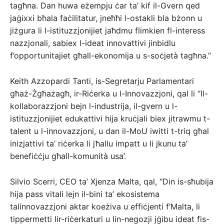
tagħna. Dan huwa eżempju ċar ta’ kif il-Gvern qed
jaġixxi bħala faċilitatur, jneħħi l-ostakli bla bżonn u
jiżgura li l-istituzzjonijiet jaħdmu flimkien fl-interess
nazzjonali, sabiex l-ideat innovattivi jinbidlu
f’opportunitajiet għall-ekonomija u s-soċjetà tagħna.”
Keith Azzopardi Tanti, is-Segretarju Parlamentari
għaż-Żgħażagħ, ir-Riċerka u l-Innovazzjoni, qal li “Il-
kollaborazzjoni bejn l-industrija, il-gvern u l-
istituzzjonijiet edukattivi hija kruċjali biex jitrawmu t-
talent u l-innovazzjoni, u dan il-MoU iwitti t-triq għal
inizjattivi ta’ riċerka li jħallu impatt u li jkunu ta’
benefiċċju għall-komunità usa’.
Silvio Scerri, CEO ta’ Xjenza Malta, qal, “Din is-sħubija
hija pass vitali lejn il-bini ta’ ekosistema
talinnovazzjoni aktar koeżiva u effiċjenti f’Malta, li
tippermetti lir-riċerkaturi u lin-negozji jġibu ideat fis-