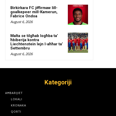
Birkirkara FC jiffirmaw lill-
goalkepeer mill-Kamerun,
Fabrice Ondoa
August 6, 2026
Malta se tilgħab logħba ta’
ħbiberija kontra
Liechtenstein lejn l-aħħar ta’
Settembru
August 6, 2026
Kategoriji
AĦBARIJIET
LOKALI
KRONAKA
QORTI