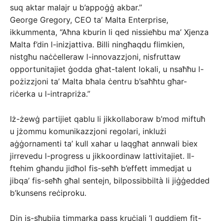
suq aktar malajr u b’appoġġ akbar.”
George Gregory, CEO ta’ Malta Enterprise,
ikkummenta, “Aħna kburin li qed nissieħbu ma’ Xjenza
Malta f’din l-inizjattiva. Billi ningħaqdu flimkien,
nistgħu naċċelleraw l-innovazzjoni, nisfruttaw
opportunitajiet ġodda għat-talent lokali, u nsaħħu l-
pożizzjoni ta’ Malta bħala ċentru b’saħħtu għar-
riċerka u l-intrapriża.”
Iż-żewġ partijiet qablu li jikkollaboraw b’mod miftuħ
u jżommu komunikazzjoni regolari, inklużi
aġġornamenti ta’ kull xahar u laqgħat annwali biex
jirrevedu l-progress u jikkoordinaw lattivitajiet. Il-
ftehim għandu jidħol fis-seħħ b’effett immedjat u
jibqa’ fis-seħħ għal sentejn, bilpossibbiltà li jiġġedded
b’kunsens reċiproku.
Din is-sħubija timmarka pass kruċjali ’l quddiem fit-