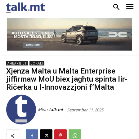
AĦBARIJIET
LOKALI
Xjenza Malta u Malta Enterprise
jiffirmaw MoU biex jagħtu spinta lir-
Riċerka u l-Innovazzjoni f’Malta
Minn
talk.mt
September 11, 2025