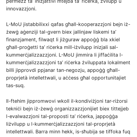
permezz ta’ inizjattivi mtejba ta’ riċerka, żvilupp u
innovazzjoni.
L-MoU jistabbilixxi qafas għall-kooperazzjoni bejn iż-
żewġ aġenziji tal-gvern biex jallinjaw liskemi ta’
finanzjament, filwaqt li jiżguraw appoġġ bla xkiel
għall-proġetti ta’ riċerka mill-iżvilupp inizjali sal-
kummerċjalizzazzjoni. L-MoU jimmira li jiffaċilita l-
kummerċjalizzazzjoni ta’ riċerka żviluppata lokalment
billi jipprovdi ppjanar tan-negozju, appoġġ għall-
proprjetà intellettwali, u aċċess għal opportunitajiet
tas-suq.
Il-ftehim jippromwovi wkoll il-kondiviżjoni tar-riżorsi
tekniċi bejn iż-żewġ organizzazzjonijiet biex tittejjeb
l-evalwazzjoni tal-proposti ta’ riċerka, jappoġġa
liżvilupp u l-kummerċjalizzazzjoni tal-proprjetà
intellettwali. Barra minn hekk, is-sħubija se tiffoka fuq