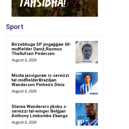
Sport
Birzebbuga SP jingaġġaw lill-
midfielder Daniż,Rasmus
Thellufsen Pedersen
August 6, 2026
Mosta jassiguraw is-servizzi
tal-midfielderBrażiljan
Wanderson Pinheiro Diniz
August 6, 2026
Sliema Wanderers jiksbu s-
servizzi tal-winger Belġjan
Anthony Limbombe Ekango
August 6, 2026