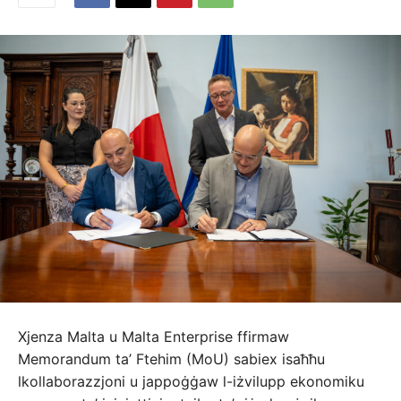
Xjenza Malta u Malta Enterprise ffirmaw
Memorandum ta’ Ftehim (MoU) sabiex isaħħu
lkollaborazzjoni u jappoġġaw l-iżvilupp ekonomiku