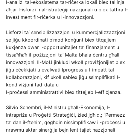
l-analiżi tal-ekosistema tar-riċerka lokali biex tallinja
aħjar l-isforzi mal-istrateġiji nazzjonali u biex tattira l-
investiment fir-riċerka u l-innovazzjoni.
Lisforzi ta’ sensibilizzazzjoni u kummerċjalizzazzjoni
se jiġu kkoordinati b’mod konġunt biex titqajjem
kuxjenza dwar l-opportunitajiet ta’ finanzjament u
tissaħħaħ il-pożizzjoni ta’ Malta bħala ċentru għall-
innovazzjoni. Il-MoU jinkludi wkoll proviżjonijiet biex
jiġu ċċekkjati u evalwati lprogress u l-impatt tal-
kollaborazzjoni, kif ukoll sabiex jiġu ssimplifikati l-
kondiviżjoni tad-data u
l-proċessi amministrattivi biex tittejjeb l-effiċjenza.
Silvio Schembri, il-Ministru għall-Ekonomija, l-
Intrapriża u Proġetti Strateġiċi, żied jgħid,; “Permezz
ta’ dan il-ftehim, qegħdin nissimplifikaw il-proċessi u
nrawmu aktar sinerġija bejn lentitajiet nazzjonali