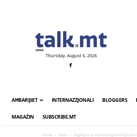
Thursday, August 6, 2026
AĦBARIJIET
INTERNAZZJONALI
BLOGGERS
MAGAŻIN
SUBSCRIBE.MT
Home
Aktar
Xogħlijiet ta’ manutenzjoni fil-Qasam