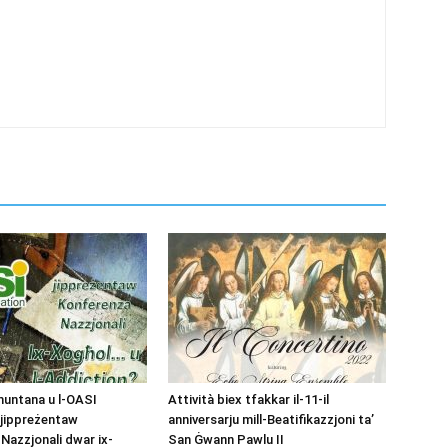
muntana u l-OASI
Attività biex tfakkar il-11-il
 jippreżentaw
anniversarju mill-Beatifikazzjoni ta’
Nazzjonali dwar ix-
San Ġwann Pawlu II