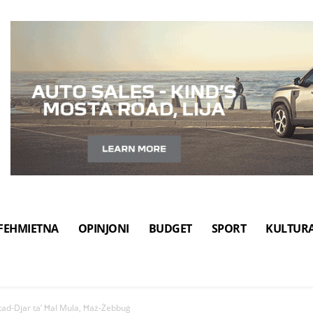
FEHMIETNA
OPINJONI
BUDGET
SPORT
KULTUR
 tad-Djar ta’ Ħal Mula, Ħaż-Żebbuġ