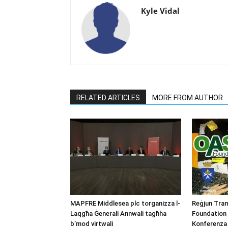
Kyle Vidal
RELATED ARTICLES
MORE FROM AUTHOR
MAPFRE Middlesea plc torganizza l-
Reġjun Tra
Laqgħa Ġenerali Annwali tagħha
Foundation
b’mod virtwali
Konferenza 