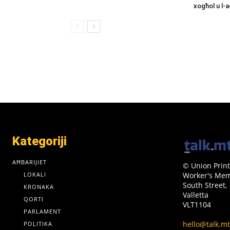
xogħol u l-
Kategoriji
AĦBARIJIET
© Union Print
LOKALI
Worker's Memo
South Street,
KRONAKA
Valletta
QORTI
VLT1104
PARLAMENT
hello@talk.mt
POLITIKA