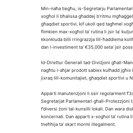
Min-naħa tiegħu, is-Segretarju Parlamentari
xogħol li bħalissa għaddej b’ritmu mgħaġġel. Ż
għaqdiet sportivi, kif ukoll qed tagħmel xogħo
flimkien max-xogħol ta’ rutina li jsir ta’ kul
kkonkluda billi rringrazzja lill-ħaddiema kol
dan l-investiment ta’ €35,000 seta’ jsir poss
Id-Direttur Ġenerali tad-Diviżjoni għall-Ma
nagħtu l-aħjar prodott sabiex kulħadd jgħix ki
jixraq lill-komunitajiet, għaqdiet sportivi u
Apparti manutenzjoni li ssir regolarment f’żo
Segretarjat Parlamentari għall-Protezzjoni t
f’diversi żoni tal-kunsilli lokali. Dan wara di
konċernati. Dan apparti x-xogħol ta’ rutina li j
tneħħija ta’ skart mormi illegalment.