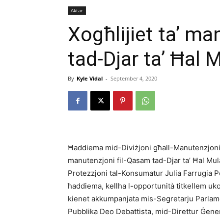
Aktar
Xogħlijiet ta’ ma
tad-Djar ta’ Ħal
By
Kyle Vidal
-
September 4, 2020
Ħaddiema mid-Diviżjoni għall-Manutenzjoni u 
manutenzjoni fil-Qasam tad-Djar ta’ Ħal Mul
Protezzjoni tal-Konsumatur Julia Farrugia Por
ħaddiema, kellha l-opportunità titkellem ukoll
kienet akkumpanjata mis-Segretarju Parlame
Pubblika Deo Debattista, mid-Direttur Ġener