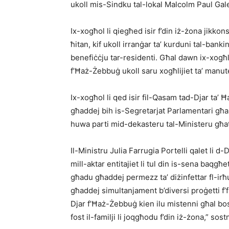
ukoll mis-Sindku tal-lokal Malcolm Paul Gal
Ix-xogħol li qiegħed isir f’din iż-żona jikkonsi
ħitan, kif ukoll irranġar ta’ kurduni tal-bankin
benefiċċju tar-residenti. Għal dawn ix-xogħ
f’Ħaż-Żebbuġ ukoll saru xogħlijiet ta’ manu
Ix-xogħol li qed isir fil-Qasam tad-Djar ta’ Ħ
għaddej bih is-Segretarjat Parlamentari għal
huwa parti mid-dekasteru tal-Ministeru għa
Il-Ministru Julia Farrugia Portelli qalet li 
mill-aktar entitajiet li tul din is-sena baqgħ
għadu għaddej permezz ta’ diżinfettar fl-irħu
għaddej simultanjament b’diversi proġetti f’fi
Djar f’Ħaż-Żebbuġ kien ilu mistenni għal bos
fost il-familji li joqgħodu f’din iż-żona,” sost