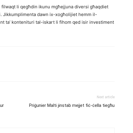
t, filwaqt li qegħdin ikunu mgħejjuna diversi għaqdiet
tivi. Jikkumplimenta dawn ix-xogħolijiet hemm il-
nt ta’ kontenituri tal-iskart li fihom qed isir investiment
Next article
mur
Priġunier Malti jinstab mejjet fiċ-ċella tiegħu