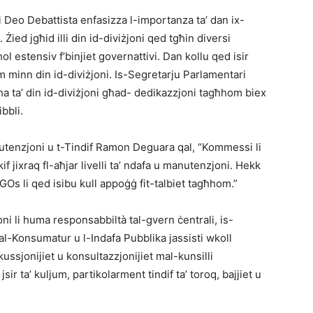
 Deo Debattista enfasizza l-importanza ta’ dan ix-
ied jgħid illi din id-diviżjoni qed tgħin diversi
l estensiv f’binjiet governattivi. Dan kollu qed isir
jum minn din id-diviżjoni. Is-Segretarju Parlamentari
lha ta’ din id-diviżjoni għad- dedikazzjoni tagħhom biex
ibbli.
nutenzjoni u t-Tindif Ramon Deguara qal, “Kommessi li
f jixraq fl-aħjar livelli ta’ ndafa u manutenzjoni. Hekk
 NGOs li qed isibu kull appoġġ fit-talbiet tagħhom.”
ni li huma responsabbiltà tal-gvern ċentrali, is-
al-Konsumatur u l-Indafa Pubblika jassisti wkoll
skussjonijiet u konsultazzjonijiet mal-kunsilli
sir ta’ kuljum, partikolarment tindif ta’ toroq, bajjiet u