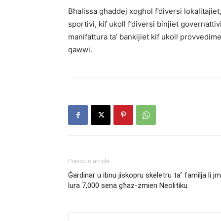
Bħalissa għaddej xogħol f’diversi lokalitajie
sportivi, kif ukoll f’diversi binjiet governat
manifattura ta’ bankijiet kif ukoll provvedime
qawwi.
Previous article
Ġardinar u ibnu jiskopru skeletru ta’ familja li j
lura 7,000 sena għaż-żmien Neolitiku