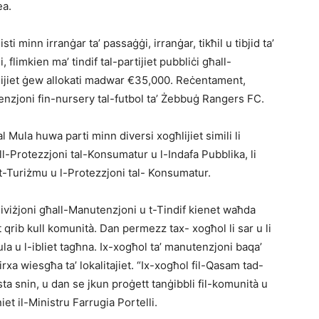
ea.
sti minn irranġar ta’ passaġġi, irranġar, tikħil u tibjid ta’
i, flimkien ma’ tindif tal-partijiet pubbliċi għall-
lijiet ġew allokati madwar €35,000. Reċentament,
tenzjoni fin-nursery tal-futbol ta’ Żebbuġ Rangers FC.
al Mula huwa parti minn diversi xogħlijiet simili li
l-Protezzjoni tal-Konsumatur u l-Indafa Pubblika, li
t-Turiżmu u l-Protezzjoni tal- Konsumatur.
d-Diviżjoni għall-Manutenzjoni u t-Tindif kienet waħda
et qrib kull komunità. Dan permezz tax- xogħol li sar u li
la u l-ibliet tagħna. Ix-xogħol ta’ manutenzjoni baqa’
rxa wiesgħa ta’ lokalitajiet. “Ix-xogħol fil-Qasam tad-
ta snin, u dan se jkun proġett tanġibbli fil-komunità u
niet il-Ministru Farrugia Portelli.