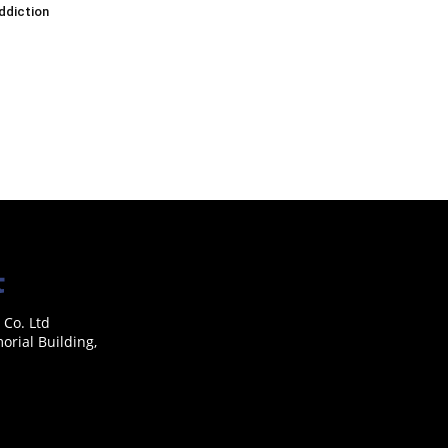
addiction
 Co. Ltd
rial Building,