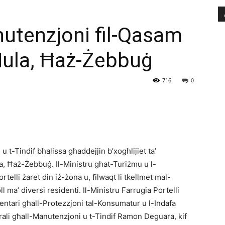
nutenzjoni fil-Qasam
 Mula, Ħaż-Żebbuġ
716
0
t-Tindif bħalissa għaddejjin b’xogħlijiet ta’
a, Ħaż-Żebbuġ. Il-Ministru għat-Turiżmu u l-
telli żaret din iż-żona u, filwaqt li tkellmet mal-
 ma’ diversi residenti. Il-Ministru Farrugia Portelli
ntari għall-Protezzjoni tal-Konsumatur u l-Indafa
ali għall-Manutenzjoni u t-Tindif Ramon Deguara, kif