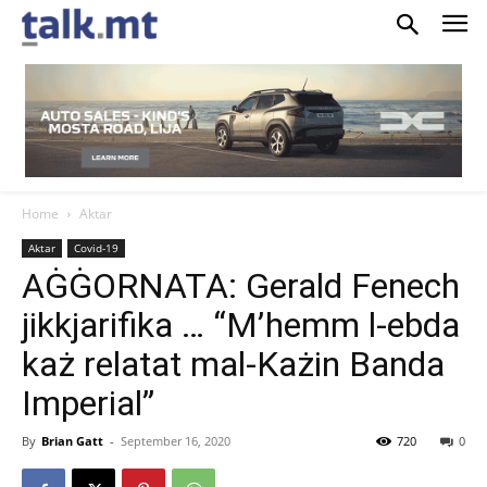
Home
Aktar
Aktar
Covid-19
AĠĠORNATA: Gerald Fenech
jikkjarifika … “M’hemm l-ebda
każ relatat mal-Każin Banda
Imperial”
By
Brian Gatt
-
September 16, 2020
720
0