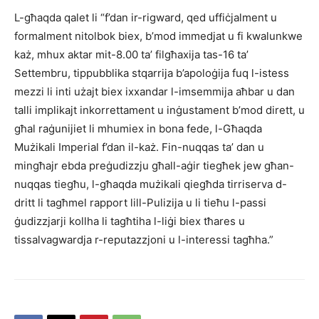
L-għaqda qalet li “f’dan ir-rigward, qed uffiċjalment u
formalment nitolbok biex, b’mod immedjat u fi kwalunkwe
każ, mhux aktar mit-8.00 ta’ filgħaxija tas-16 ta’
Settembru, tippubblika stqarrija b’apoloġija fuq l-istess
mezzi li inti użajt biex ixxandar l-imsemmija aħbar u dan
talli implikajt inkorrettament u inġustament b’mod dirett, u
għal raġunijiet li mhumiex in bona fede, l-Għaqda
Mużikali Imperial f’dan il-każ. Fin-nuqqas ta’ dan u
mingħajr ebda preġudizzju għall-aġir tiegħek jew għan-
nuqqas tiegħu, l-għaqda mużikali qiegħda tirriserva d-
dritt li tagħmel rapport lill-Pulizija u li tieħu l-passi
ġudizzjarji kollha li tagħtiha l-liġi biex tħares u
tissalvagwardja r-reputazzjoni u l-interessi tagħha.”