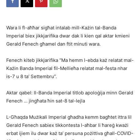
Wara li fl-aħħar sigħat intalab mill-Każin tal-Banda
Imperial biex jikkjarifika dwar dak li kien qal aktar kmieni
Gerald Fenech għamel dan ftit minuti wara.
Fenech kiteb jikkjarifika “Ma hemm l-ebda każ relatat mal-
Każin Banda Imperial fil-Mellieħa relatat mal-festa nhar
is-7 u 8 ta’ Settembru”.
Aktar qabel: Il-Banda Imperial titlob apoloġija minn Gerald
Fenech … jingħata ħin sat-8 tal-lejla
L-Għaqda Mużikali Imperial għadha kemm bagħtet ittra lil
Gerald Fenech sabiex tikkontesta l-aħbar li ħareġ kważi
erbat ijiem ilu dwar każ ta’ persuna pożittiva għall-COVID-