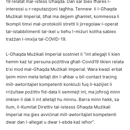
19 relatat mal-istess Għaqda. Dan sar biex tħares l-
interessi u r-reputazzjoni tagħha. Tennew li l-Għaqda
Mużikali Imperial, bħal ma dejjem għamlet, kommessa li
tkompli timxi mal-protokolli stretti li jirregolaw l-operat
tal-istabbilimenti tal-ikel u tieħu l-miżuri kollha sabiex
trażżan l-imxija tal-COVID-19.
L-Għaqda Mużikali Imperial sostniet li “int allegajt li kien
hemm każ ta’ persuna pożittiva għall-Covid19 likien relata
b’xi mod mal-Għaqda Mużikali Imperial. Wara kważi erbat
ijeim minn meta tellajt din l-aħbar u bil-contact tracing
mill-awtoritajiet kompetenti konklużi fuq il-każijiet li
rriżultaw pożittiv fid-data li semmejt int, ma joħroġ minn
imkien li dak li int alletajt hu minnu. Barra minn hekk, sa
llum, il-Kumitat Direttiv tal-istesss Għaqda Mużikali
Imperial ma ġiex avviċinat mill-awtoritajiet kompetenti
dwar dan l-allegat u dwar l-ebda każ ieħor”.