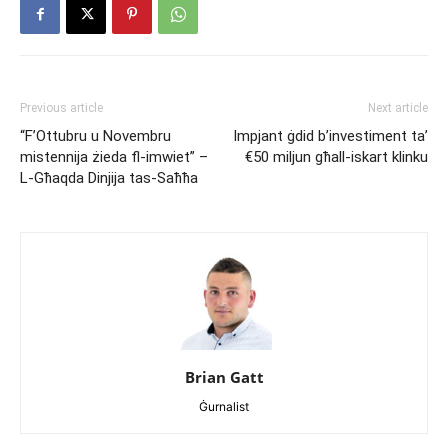
Previous article
Next article
“F’Ottubru u Novembru
Impjant ġdid b’investiment ta’
mistennija żieda fl-imwiet” –
€50 miljun għall-iskart klinku
L-Għaqda Dinjija tas-Saħħa
Brian Gatt
Ġurnalist