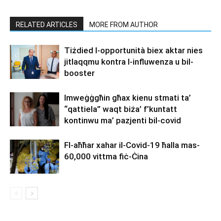
RELATED ARTICLES
MORE FROM AUTHOR
Tiżdied l-opportunità biex aktar nies
jitlaqqmu kontra l-influwenza u bil-
booster
Imweġġgħin għax kienu stmati ta’
“qattiela” waqt biża’ f’kuntatt
kontinwu ma’ pazjenti bil-covid
Fl-aħħar xahar il-Covid-19 ħalla mas-
60,000 vittma fiċ-Ċina