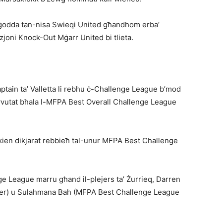
ġodda tan-nisa Swieqi United għandhom erba’
zjoni Knock-Out Mġarr United bi tlieta.
ptain ta’ Valletta li rebħu ċ-Challenge League b’mod
ivvutat bħala l-MFPA Best Overall Challenge League
, kien dikjarat rebbieħ tal-unur MFPA Best Challenge
e League marru għand il-plejers ta’ Żurrieq, Darren
er) u Sulahmana Bah (MFPA Best Challenge League