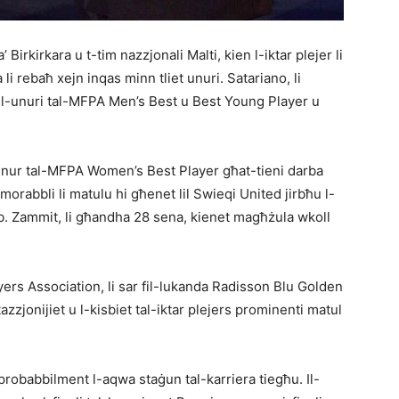
 Birkirkara u t-tim nazzjonali Malti, kien l-iktar plejer li
i rebaħ xejn inqas minn tliet unuri. Satariano, li
 l-unuri tal-MFPA Men’s Best u Best Young Player u
-unur tal-MFPA Women’s Best Player għat-tieni darba
orabbli li matulu hi għenet lil Swieqi United jirbħu l-
bb. Zammit, li għandha 28 sena, kienet magħżula wkoll
ers Association, li sar fil-lukanda Radisson Blu Golden
azzjonijiet u l-kisbiet tal-iktar plejers prominenti matul
probabbilment l-aqwa staġun tal-karriera tiegħu. Il-