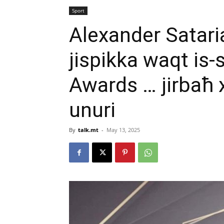
Sport
Alexander Satarian
jispikka waqt is-
Awards … jirbaħ x
unuri
By
talk.mt
-
May 13, 2025