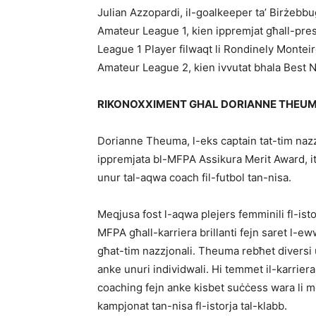
Julian Azzopardi, il-goalkeeper ta’ Birżebbu
Amateur League 1, kien ippremjat għall-pre
League 1 Player filwaqt li Rondinely Monteir
Amateur League 2, kien ivvutat bhala Best 
RIKONOXXIMENT GHAL DORIANNE THEU
Dorianne Theuma, l-eks captain tat-tim nazzjo
ippremjata bl-MFPA Assikura Merit Award, it-
unur tal-aqwa coach fil-futbol tan-nisa.
Meqjusa fost l-aqwa plejers femminili fl-isto
MFPA għall-karriera brillanti fejn saret l-eww
għat-tim nazzjonali. Theuma rebħet diversi un
anke unuri individwali. Hi temmet il-karriera 
coaching fejn anke kisbet suċċess wara li m
kampjonat tan-nisa fl-istorja tal-klabb.