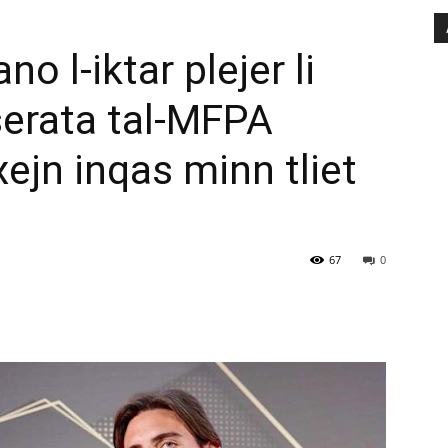
o l-iktar plejer li
serata tal-MFPA
ejn inqas minn tliet
67
0