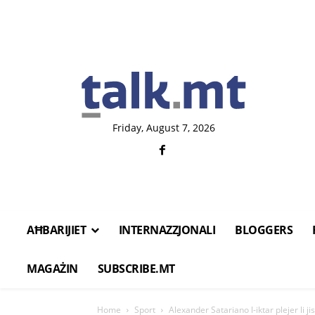
Friday, August 7, 2026
AĦBARIJIET
INTERNAZZJONALI
BLOGGERS
MAGAŻIN
SUBSCRIBE.MT
Home
Sport
Alexander Satariano l-iktar plejer li j