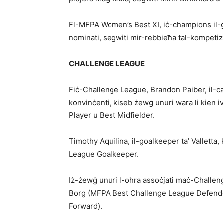
Fl-MFPA Women’s Best XI, iċ-champions il-
nominati, segwiti mir-rebbieħa tal-kompetiz
CHALLENGE LEAGUE
Fiċ-Challenge League, Brandon Paiber, il-ca
konvinċenti, kiseb żewġ unuri wara li kien 
Player u Best Midfielder.
Timothy Aquilina, il-goalkeeper ta’ Valletta
League Goalkeeper.
Iż-żewġ unuri l-oħra assoċjati maċ-Challeng
Borg (MFPA Best Challenge League Defend
Forward).