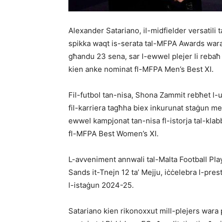
Alexander Satariano, il-midfielder versatili ta’
spikka waqt is-serata tal-MFPA Awards wara l
għandu 23 sena, sar l-ewwel plejer li rebaħ
kien anke nominat fl-MFPA Men’s Best XI.
Fil-futbol tan-nisa, Shona Zammit rebħet l
fil-karriera tagħha biex inkurunat staġun mem
ewwel kampjonat tan-nisa fl-istorja tal-kla
fl-MFPA Best Women’s XI.
L-avveniment annwali tal-Malta Football Play
Sands it-Tnejn 12 ta’ Mejju, iċċelebra l-prest
l-istaġun 2024-25.
Satariano kien rikonoxxut mill-plejers wara 