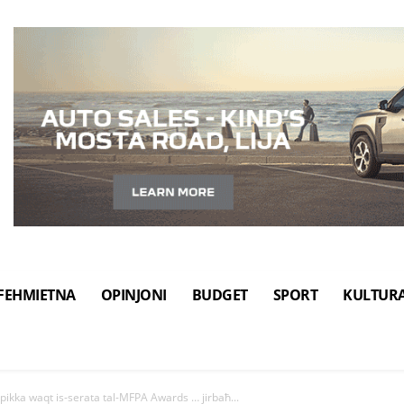
FEHMIETNA
OPINJONI
BUDGET
SPORT
KULTUR
ispikka waqt is-serata tal-MFPA Awards … jirbaħ...