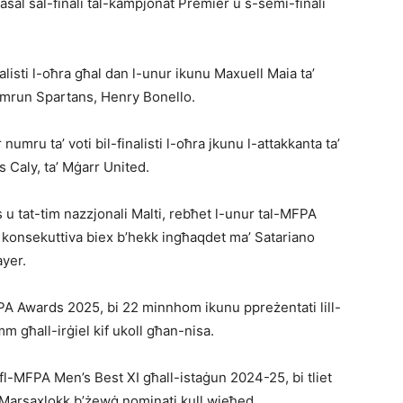
jasal sal-finali tal-kampjonat Premier u s-semi-finali
alisti l-oħra għal dan l-unur ikunu Maxuell Maia ta’
amrun Spartans, Henry Bonello.
numru ta’ voti bil-finalisti l-oħra jkunu l-attakkanta ta’
s Caly, ta’ Mġarr United.
s u tat-tim nazzjonali Malti, rebħet l-unur tal-MFPA
konsekuttiva biex b’hekk ingħaqdet ma’ Satariano
ayer.
PA Awards 2025, bi 22 minnhom ikunu ppreżentati lill-
 għall-irġiel kif ukoll għan-nisa.
fl-MFPA Men’s Best XI għall-istaġun 2024-25, bi tliet
 Marsaxlokk b’żewġ nominati kull wieħed.