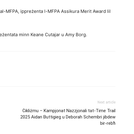
tal-MFPA, ippreżenta l-MFPA Assikura Merit Award lil
reżentata minn Keane Cutajar u Amy Borg.
Next article
Ċikliżmu – Kampjonat Nazzjonali tat-Time Trail
2025 Aidan Buttigieg u Deborah Schembri jibdew
bir-rebħ