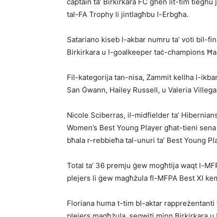
captain ta’ Birkirkara FC għen lit-tim tiegħu 
tal-FA Trophy li jintlagħbu l-Erbgħa.
Satariano kiseb l-akbar numru ta’ voti bil-fin
Birkirkara u l-goalkeeper taċ-champions Ħ
Fil-kategorija tan-nisa, Zammit kellha l-ikbar 
San Ġwann, Hailey Russell, u Valeria Villega
Nicole Sciberras, il-midfielder ta’ Hibernian
Women’s Best Young Player għat-tieni sena 
bħala r-rebbieħa tal-unuri ta’ Best Young Pl
Total ta’ 36 premju ġew mogħtija waqt l-MF
plejers li ġew magħżula fl-MFPA Best XI kemm
Floriana huma t-tim bl-aktar rappreżentanti 
plejers magħżula, segwiti minn Birkirkara u