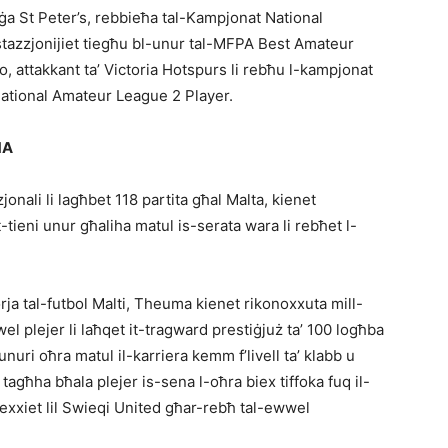
ġa St Peter’s, rebbieħa tal-Kampjonat National
stazzjonijiet tiegħu bl-unur tal-MFPA Best Amateur
o, attakkant ta’ Victoria Hotspurs li rebħu l-kampjonat
National Amateur League 2 Player.
MA
nali li lagħbet 118 partita għal Malta, kienet
tieni unur għaliha matul is-serata wara li rebħet l-
rja tal-futbol Malti, Theuma kienet rikonoxxuta mill-
el plejer li laħqet it-tragward prestiġjuż ta’ 100 logħba
uri oħra matul il-karriera kemm f’livell ta’ klabb u
tagħha bħala plejer is-sena l-oħra biex tiffoka fuq il-
exxiet lil Swieqi United għar-rebħ tal-ewwel