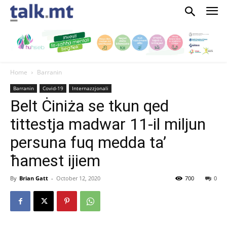
Home
Barranin
Barranin
Covid-19
Internazzjonali
Belt Ċiniża se tkun qed
tittestja madwar 11-il miljun
persuna fuq medda ta’
ħamest ijiem
By
Brian Gatt
-
October 12, 2020
700
0