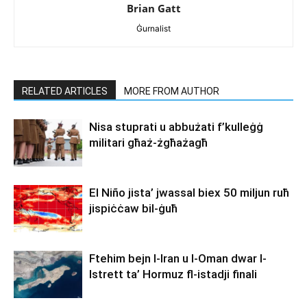
Brian Gatt
Ġurnalist
RELATED ARTICLES
MORE FROM AUTHOR
Nisa stuprati u abbużati f’kulleġġ
militari għaż-żgħażagħ
El Niño jista’ jwassal biex 50 miljun ruħ
jispiċċaw bil-ġuħ
Ftehim bejn l-Iran u l-Oman dwar l-
Istrett ta’ Hormuz fl-istadji finali