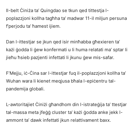
Il-belt Ċiniża ta’ Quingdao se tkun qed tittestja l-
poplazzjoni kollha tagħha ta’ madwar 11-il miljun persuna
f’perjodu ta’ ħamest ijiem.
Dan l-ittestjar se jkun qed isir minħabba għexieren ta’
każi ġodda li ġew konfermati u li huma relatati ma’ sptar li
jieħu ħsieb pazjenti infettati li jkunu ġew mis-safar.
F’Mejju, iċ-Ċina sar l-ittestjar fuq il-poplazzjoni kollha ta’
Wuhan wara li kienet meqjusa bħala l-epiċentru tal-
pandemija globali.
L-awtoritajiet Ċiniżi għandhom din l-istrateġija ta’ ttestjar
tal-massa meta jfeġġ cluster ta’ każi ġodda anke jekk l-
ammont ta’ dawk infettati jkun relattivament baxx.