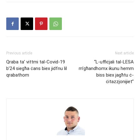
Previous article
Next article
Qraba ta’ vittmi tal-Covid-19
“L-uffiċjali tal-LESA
b’24 siegħa ċans biex jidfnu lil
m’għandhomx ikunu hemm
qrabathom
biss biex jagħtu ċ-
ċitazzjonijiet”