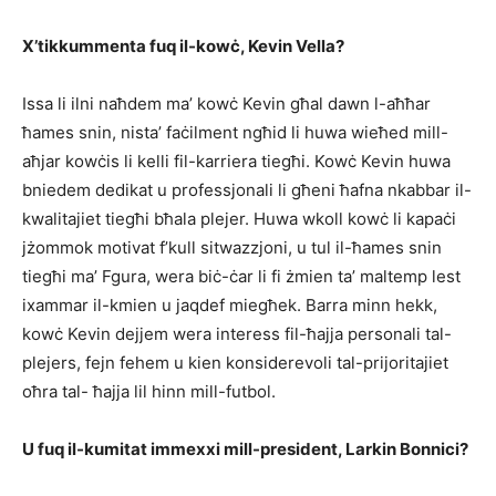
X’tikkummenta fuq il-kowċ, Kevin Vella?
Issa li ilni naħdem ma’ kowċ Kevin għal dawn l-aħħar
ħames snin, nista’ faċilment ngħid li huwa wieħed mill-
aħjar kowċis li kelli fil-karriera tiegħi. Kowċ Kevin huwa
bniedem dedikat u professjonali li għeni ħafna nkabbar il-
kwalitajiet tiegħi bħala plejer. Huwa wkoll kowċ li kapaċi
jżommok motivat f’kull sitwazzjoni, u tul il-ħames snin
tiegħi ma’ Fgura, wera biċ-ċar li fi żmien ta’ maltemp lest
ixammar il-kmien u jaqdef miegħek. Barra minn hekk,
kowċ Kevin dejjem wera interess fil-ħajja personali tal-
plejers, fejn fehem u kien konsiderevoli tal-prijoritajiet
oħra tal- ħajja lil hinn mill-futbol.
U fuq il-kumitat immexxi mill-president, Larkin Bonnici?