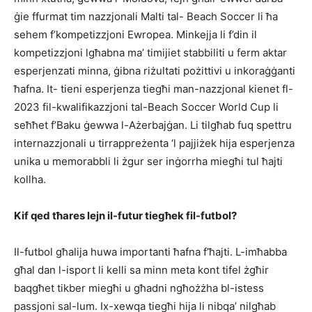
ġie ffurmat tim nazzjonali Malti tal- Beach Soccer li ħa
sehem f’kompetizzjoni Ewropea. Minkejja li f’din il
kompetizzjoni lgħabna ma’ timijiet stabbiliti u ferm aktar
esperjenzati minna, ġibna riżultati pożittivi u inkoraġġanti
ħafna. It- tieni esperjenza tiegħi man-nazzjonal kienet fl-
2023 fil-kwalifikazzjoni tal-Beach Soccer World Cup li
seħħet f’Baku ġewwa l-Ażerbajġan. Li tilgħab fuq spettru
internazzjonali u tirrappreżenta ‘l pajjiżek hija esperjenza
unika u memorabbli li żgur ser inġorrha miegħi tul ħajti
kollha.
Kif qed tħares lejn il-futur tiegħek fil-futbol?
Il-futbol għalija huwa importanti ħafna f’ħajti. L-imħabba
għal dan l-isport li kelli sa minn meta kont tifel żgħir
baqgħet tikber miegħi u għadni ngħożżha bl-istess
passjoni sal-lum. Ix-xewqa tiegħi hija li nibqa’ nilgħab