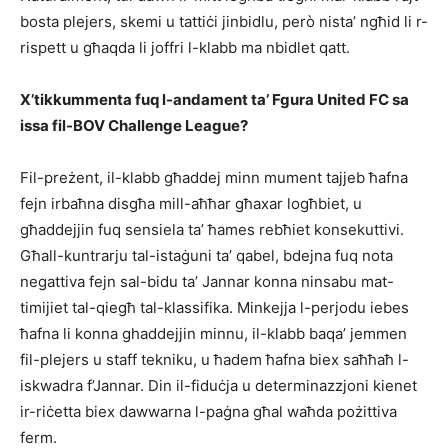
bosta plejers, skemi u tattiċi jinbidlu, però nista’ ngħid li r-
rispett u għaqda li joffri l-klabb ma nbidlet qatt.
X’tikkummenta fuq l-andament ta’ Fgura United FC sa
issa fil-BOV Challenge League?
Fil-preżent, il-klabb għaddej minn mument tajjeb ħafna
fejn irbaħna disgħa mill-aħħar għaxar logħbiet, u
għaddejjin fuq sensiela ta’ ħames rebħiet konsekuttivi.
Għall-kuntrarju tal-istaġuni ta’ qabel, bdejna fuq nota
negattiva fejn sal-bidu ta’ Jannar konna ninsabu mat-
timijiet tal-qiegħ tal-klassifika. Minkejja l-perjodu iebes
ħafna li konna ghaddejjin minnu, il-klabb baqa’ jemmen
fil-plejers u staff tekniku, u ħadem ħafna biex saħħaħ l-
iskwadra f’Jannar. Din il-fiduċja u determinazzjoni kienet
ir-riċetta biex dawwarna l-paġna għal waħda pożittiva
ferm.