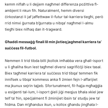
kemm niflaħ u li dejjem nagħmel differenza pożittiva fl-
ambjent li nkun fih. Naturalment, hemm diversi
ċirkostanzi li jaf jaffettwaw il-futur tal-karriera tiegħi, però
rrid nimxi ġurnata b’ġurnata u nibqa’ nagħmel l-almu
tiegħi biex nilħaq dan it-tragward.
Għaddi messaġġ finali lil min jixtieq jaghmel karriera ta’
suċċess fil-futbol.
Nemmen li trid tibda billi jkollok imħabba vera għall-isport
u li għaliha tkun lest tagħmel diversi sagrifiċċji biex tasal.
Biex tagħmel karriera ta’ suċċess trid tibqa’ temmen fik
innifsek u tibqa’ kommess anka fi żmien fejn l-affarijiet
ma jkunux sejrin tajjeb. Sfortunatment, fil-ħajja mgħaġġla
u esiġenti tal-lum, l-isport ġieli jiġi meqjus bħala xkiel jew
telf ta’ ħin, speċjalment fi żminijiet ibsin ta’ studju jew ta’
ħidma. Dan m’għandux ikun, u kollox għandu jingħata l-