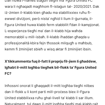
Dan huwa l-ħames staġun tiegħi ma’ Fgura United FC
wara li ngħaqadt magħhom fl-istaġun tal- 2020/2021. Dak
iż-żmien il-klabb kien għadu ma stabillixxiex ruħu fl-
ewwel diviżjoni, però nista’ ngħid li llum il-ġurnata, il-
Fgura United huwa klabb ferm stabbilit f’dan il-kampjonat.
L-esperjenza tiegħi ma’ dan il-klabb hija waħda
memorabbli u mill-isbaħ. Il-klabb iħaddan għaqda u
professjonalità kbira fejn tħossok milqugħ u maħbub,
kemm fi żminijiet sbieħ u wisq aktar fi żminijiet ibsin.
X’tikkummenta fuq il-fatt li proprju fil-jiem li għaddew,
lgħabt il-mitt logħba tiegħek bil-flokk ta’ Fgura United
FC?
Inħossni onorat li għaqqadt il-mitt logħba tiegħi nilbes
dan il-flokk u li kont parti mill-proċess biex il-Fgura
United stabbilixxa ruħu ghal-livell ta’ klabb li sar illum.
Naturalment, tul dawn il-mitt logħba tiegħi mal-klabb rajt