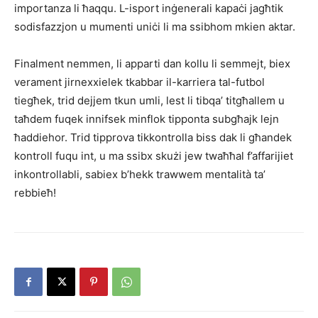
importanza li ħaqqu. L-isport inġenerali kapaċi jagħtik
sodisfazzjon u mumenti uniċi li ma ssibhom mkien aktar.
Finalment nemmen, li apparti dan kollu li semmejt, biex
verament jirnexxielek tkabbar il-karriera tal-futbol
tiegħek, trid dejjem tkun umli, lest li tibqa’ titgħallem u
taħdem fuqek innifsek minflok tipponta subgħajk lejn
ħaddiehor. Trid tipprova tikkontrolla biss dak li għandek
kontroll fuqu int, u ma ssibx skużi jew twaħħal f’affarijiet
inkontrollabli, sabiex b’hekk trawwem mentalità ta’
rebbieħ!