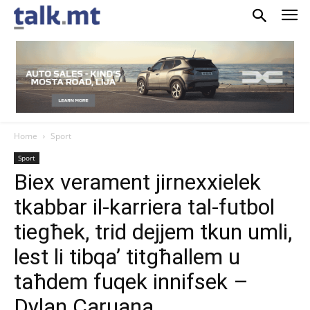
Home
Sport
Sport
Biex verament jirnexxielek
tkabbar il-karriera tal-futbol
tiegħek, trid dejjem tkun umli,
lest li tibqa’ titgħallem u
taħdem fuqek innifsek –
Dylan Caruana