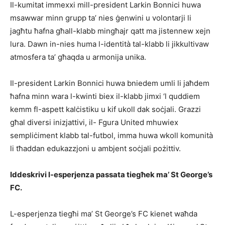
Il-kumitat immexxi mill-president Larkin Bonnici huwa
msawwar minn grupp ta’ nies ġenwini u volontarji li
jagħtu ħafna għall-klabb mingħajr qatt ma jistennew xejn
lura. Dawn in-nies huma l-identità tal-klabb li jikkultivaw
atmosfera ta’ għaqda u armonija unika.
Il-president Larkin Bonnici huwa bniedem umli li jaħdem
ħafna minn wara l-kwinti biex il-klabb jimxi ‘l quddiem
kemm fl-aspett kalċistiku u kif ukoll dak soċjali. Grazzi
għal diversi inizjattivi, il- Fgura United mhuwiex
sempliċiment klabb tal-futbol, imma huwa wkoll komunità
li tħaddan edukazzjoni u ambjent soċjali pożittiv.
Iddeskrivi l-esperjenza passata tiegħek ma’ St George’s
FC.
L-esperjenza tiegħi ma’ St George’s FC kienet waħda