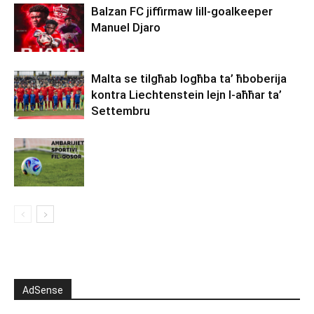
Balzan FC jiffirmaw lill-goalkeeper
Manuel Djaro
Malta se tilgħab logħba ta’ ħboberija
kontra Liechtenstein lejn l-aħħar ta’
Settembru
AdSense