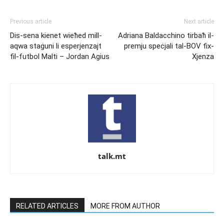
Previous article
Next article
Dis-sena kienet wieħed mill-
Adriana Baldacchino tirbaħ il-
aqwa staġuni li esperjenzajt
premju speċjali tal-BOV fix-
fil-futbol Malti – Jordan Agius
Xjenza
talk.mt
RELATED ARTICLES
MORE FROM AUTHOR