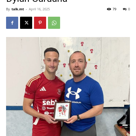
By
talk.mt
-
April 16, 2025
79
0