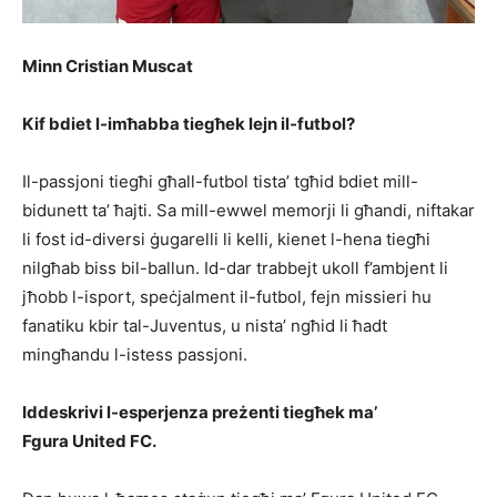
Minn Cristian Muscat
Kif bdiet l-imħabba tiegħek lejn il-futbol?
Il-passjoni tiegħi għall-futbol tista’ tgħid bdiet mill-
bidunett ta’ ħajti. Sa mill-ewwel memorji li għandi, niftakar
li fost id-diversi ġugarelli li kelli, kienet l-hena tiegħi
nilgħab biss bil-ballun. Id-dar trabbejt ukoll f’ambjent li
jħobb l-isport, speċjalment il-futbol, fejn missieri hu
fanatiku kbir tal-Juventus, u nista’ ngħid li ħadt
mingħandu l-istess passjoni.
Iddeskrivi l-esperjenza preżenti tiegħek ma’
Fgura United FC.