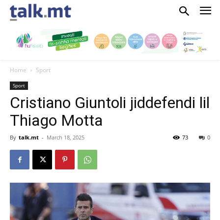
Home
Sport
Sport
Cristiano Giuntoli jiddefendi lil
Thiago Motta
By
talk.mt
-
March 18, 2025
73
0