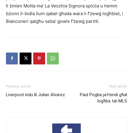
li żmien Motta ma’ La Vecchia Signora spiċċa u hemm
bżonn il-bidla llum qabel għada wara li f’żewġ logħbiet, i
Bianconeri qalgħu seba’ gowls f’żewġ partiti.
Previous article
Next article
Liverpool iridu lil Julian Alvarez
Paul Pogba jattendi għal
logħba tal-MLS