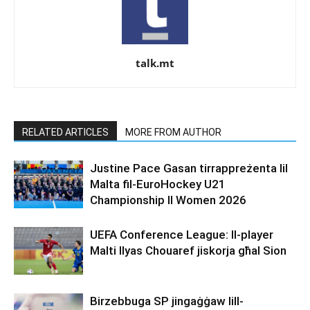
talk.mt
RELATED ARTICLES
MORE FROM AUTHOR
Justine Pace Gasan tirrappreżenta lil
Malta fil-EuroHockey U21
Championship II Women 2026
UEFA Conference League: Il-player
Malti Ilyas Chouaref jiskorja għal Sion
Birzebbuga SP jingaġġaw lill-