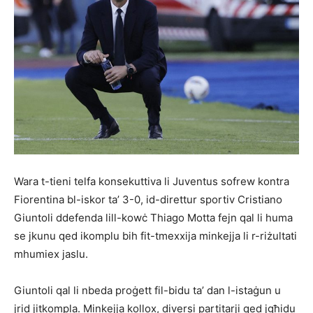
Wara t-tieni telfa konsekuttiva li Juventus sofrew kontra
Fiorentina bl-iskor ta’ 3-0, id-direttur sportiv Cristiano
Giuntoli ddefenda lill-kowċ Thiago Motta fejn qal li huma
se jkunu qed ikomplu bih fit-tmexxija minkejja li r-riżultati
mhumiex jaslu.
Giuntoli qal li nbeda proġett fil-bidu ta’ dan l-istaġun u
jrid jitkompla. Minkejja kollox, diversi partitarji qed jgħidu