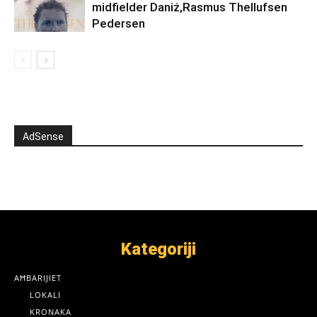
midfielder Daniż,Rasmus Thellufsen
Pedersen
AdSense
Kategoriji
AĦBARIJIET
LOKALI
KRONAKA