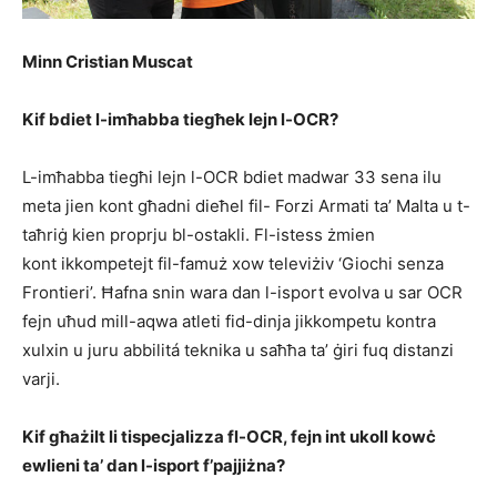
Minn Cristian Muscat
Kif bdiet l-imħabba tiegħek lejn l-OCR?
L-imħabba tiegħi lejn l-OCR bdiet madwar 33 sena ilu
meta jien kont għadni dieħel fil- Forzi Armati ta’ Malta u t-
taħriġ kien proprju bl-ostakli. Fl-istess żmien
kont ikkompetejt fil-famuż xow televiżiv ‘Giochi senza
Frontieri’. Ħafna snin wara dan l-isport evolva u sar OCR
fejn uħud mill-aqwa atleti fid-dinja jikkompetu kontra
xulxin u juru abbilitá teknika u saħħa ta’ ġiri fuq distanzi
varji.
Kif għażilt li tispecjalizza fl-OCR, fejn int ukoll kowċ
ewlieni ta’ dan l-isport f’pajjiżna?