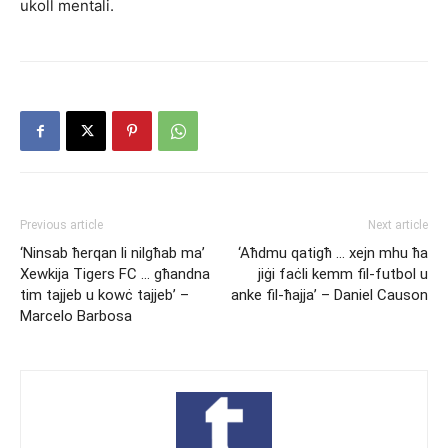
ukoll mentali.
Previous article
Next article
‘Ninsab ħerqan li nilgħab ma’
‘Aħdmu qatigħ … xejn mhu ħa
Xewkija Tigers FC … għandna
jiġi faċli kemm fil-futbol u
tim tajjeb u kowċ tajjeb’ –
anke fil-ħajja’ – Daniel Causon
Marcelo Barbosa