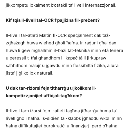
jikkompetu lokalment b’ostakli ta’ livell internazzjonali.
Kif tqis il-livell tal-OCR f’pajjiżna fil-preżent?
Il-livell tal-atleti Maltin fl-OCR speċjalment dak taż-
żgħażagħ huwa wieħed għoli ħafna. Ir-raġuni għal dan
huwa li ġew mgħallmin il-bażi tat-teknika minn etá tenera
u peressli t-tfal għandhom il-kapaċitá li jirkupraw
saħħithom malajr u jgawdu minn flessibiltá fiżika, allura
jista’ jiġi kollox naturali.
U dak tar-riżorsi fejn titħarrġu u jkollkom il-
kompetizzjonijiet uffiċjali tagħkom?
Il-livell tar-riżorsi fejn l-atleti tagħna jitħarrġu huma ta’
livell għoli ħafna. Is-sidien tal-klabbs jgħaddu wkoll minn
ħafna diffikultajiet burokratiċi u finanzjarji peró b’ħafna