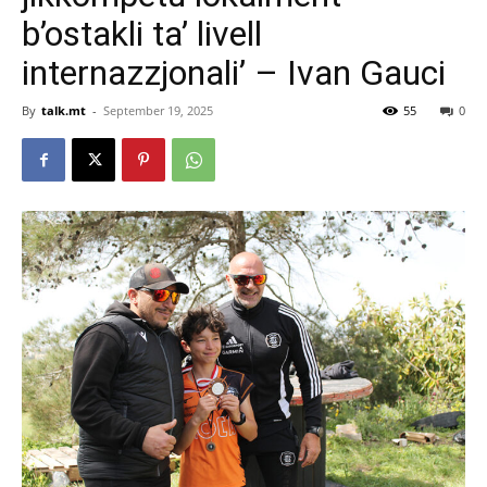
b’ostakli ta’ livell
internazzjonali’ – Ivan Gauci
By
talk.mt
-
September 19, 2025
55
0