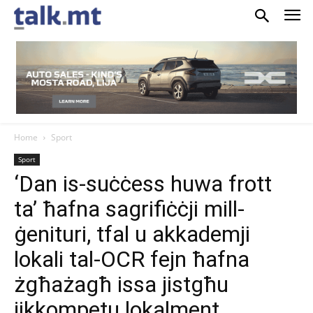
Home
Sport
Sport
‘Dan is-suċċess huwa frott
ta’ ħafna sagrifiċċji mill-
ġenituri, tfal u akkademji
lokali tal-OCR fejn ħafna
żgħażagħ issa jistgħu
jikkompetu lokalment