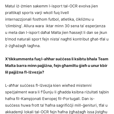
Matul iż-żmien sakemm l-isport tal-OCR evolva jien
prattikajt sports varji wkoll fuq livell
internazzjonali fosthom futbol, atletika, ċikliżmu u
‘climbing’. Allura wara iktar minn 30 sena ta’ esperjenza
u meta dan l-isport daħal Malta jien ħassejt li dan se jkun
b’mod naturali sport fejn nista’ nagħti kontribut għat-tfal u
ż-żgħażagħ tagħna.
X’tikkummenta fuq l-aħħar suċċess li ksibtu bħala Team
Malta barra minn pajjiżna, fejn għamiltu ġieħ u unur kbir
lil pajjiżna fl-Iżvezja?
L-aħħar suċċess fl-Iżvezja kien wieħed mistenni
speċjalment wara li f’Ġunju li għadda ksibna riżultati tajbin
hafna fil-Kampjonati Ewropej fil-Portugall. Dan is-
suċċess huwa frott ta’ ħafna sagrifiċċji mill-ġenituri, tfal u
akkademji lokali tal-OCR fejn ħafna żgħażagħ issa jistgħu