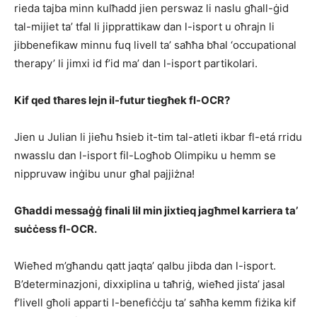
rieda tajba minn kulħadd jien perswaz li naslu għall-ġid
tal-mijiet ta’ tfal li jipprattikaw dan l-isport u oħrajn li
jibbenefikaw minnu fuq livell ta’ saħħa bħal ‘occupational
therapy’ li jimxi id f’id ma’ dan l-isport partikolari.
Kif qed tħares lejn il-futur tiegħek fl-OCR?
Jien u Julian li jieħu ħsieb it-tim tal-atleti ikbar fl-etá rridu
nwasslu dan l-isport fil-Logħob Olimpiku u hemm se
nippruvaw inġibu unur għal pajjiżna!
Għaddi messaġġ finali lil min jixtieq jagħmel karriera ta’
suċċess fl-OCR.
Wieħed m’għandu qatt jaqta’ qalbu jibda dan l-isport.
B’determinazjoni, dixxiplina u taħriġ, wieħed jista’ jasal
f’livell għoli apparti l-benefiċċju ta’ saħħa kemm fiżika kif