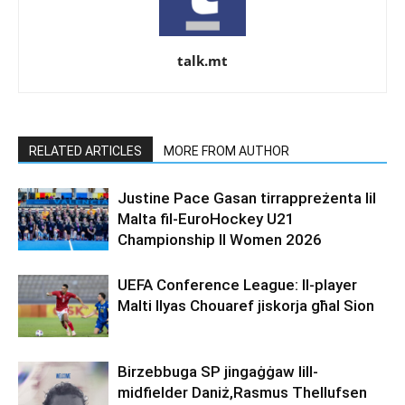
talk.mt
RELATED ARTICLES
MORE FROM AUTHOR
Justine Pace Gasan tirrappreżenta lil
Malta fil-EuroHockey U21
Championship II Women 2026
UEFA Conference League: Il-player
Malti Ilyas Chouaref jiskorja għal Sion
Birzebbuga SP jingaġġaw lill-
midfielder Daniż,Rasmus Thellufsen