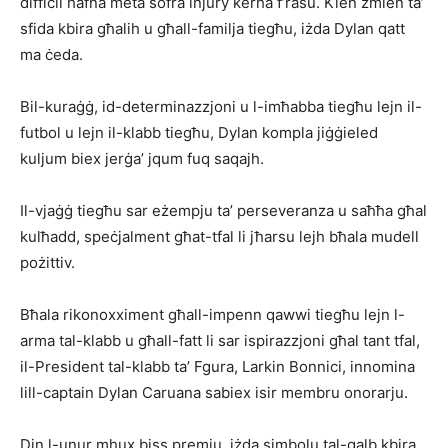
diffiċli ħafna meta sofra injury kerha f’rasu. Kien żmien ta’
sfida kbira għalih u għall-familja tiegħu, iżda Dylan qatt
ma ċeda.
Bil-kuraġġ, id-determinazzjoni u l-imħabba tiegħu lejn il-
futbol u lejn il-klabb tiegħu, Dylan kompla jiġġieled
kuljum biex jerġa’ jqum fuq saqajh.
Il-vjaġġ tiegħu sar eżempju ta’ perseveranza u saħħa għal
kulħadd, speċjalment għat-tfal li jħarsu lejh bħala mudell
pożittiv.
Bħala rikonoxximent għall-impenn qawwi tiegħu lejn l-
arma tal-klabb u għall-fatt li sar ispirazzjoni għal tant tfal,
il-President tal-klabb ta’ Fgura, Larkin Bonnici, innomina
lill-captain Dylan Caruana sabiex isir membru onorarju.
Din l-unur mhux biss premju, iżda simbolu tal-qalb kbira,