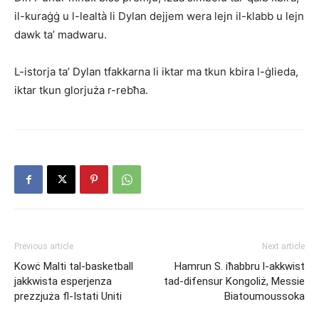
il-kuraġġ u l-lealtà li Dylan dejjem wera lejn il-klabb u lejn
dawk ta’ madwaru.
L-istorja ta’ Dylan tfakkarna li iktar ma tkun kbira l-ġlieda,
iktar tkun glorjuża r-rebħa.
Previous article
Next article
Kowċ Malti tal-basketball
Hamrun S. iħabbru l-akkwist
jakkwista esperjenza
tad-difensur Kongoliż, Messie
prezzjuża fl-Istati Uniti
Biatoumoussoka