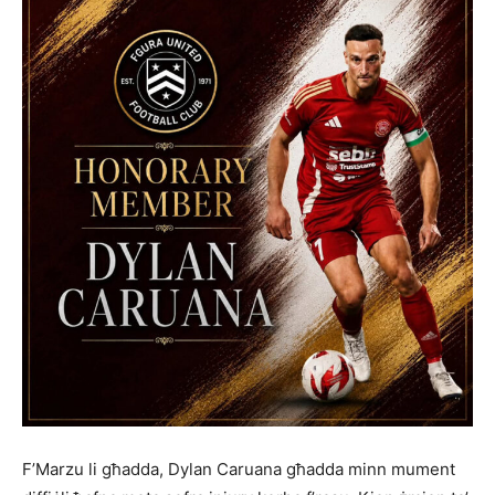
F’Marzu li għadda, Dylan Caruana għadda minn mument