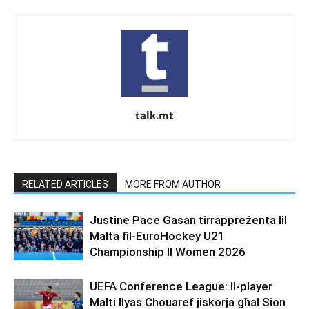
talk.mt
RELATED ARTICLES
MORE FROM AUTHOR
Justine Pace Gasan tirrappreżenta lil
Malta fil-EuroHockey U21
Championship II Women 2026
UEFA Conference League: Il-player
Malti Ilyas Chouaref jiskorja għal Sion