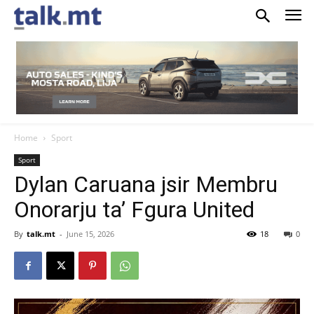
Home
Sport
Sport
Dylan Caruana jsir Membru
Onorarju ta’ Fgura United
By
talk.mt
-
June 15, 2026
18
0