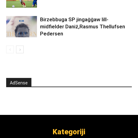
Birzebbuga SP jingaġġaw lill-
midfielder Daniż,Rasmus Thellufsen
Pedersen
AdSense
Kategoriji