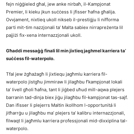
fejn niġġieled għal, jew anke nirbaħ, il-Kampjonat
Premier, li kieku jkun suċċess li jfisser ħafna għalija.
Ovvjament, nixtieq ukoll nikseb il-prestiġju li nifforma
parti mit-tim nazzjonali ta’ Malta sabiex nirrapreżenta lil
pajjiżi fix-xena internazzjonali ukoll.
Għaddi messaġġ finali lil min jixtieq jaghmel karriera ta’
suċċess fil-waterpolo.
Tfal jew żgħażagħ li jixtiequ jagħmlu karriera fil-
waterpolo jistgħu jimmiraw li jilagħbu f’kampjonat lokali
ta’ livell għoli ħafna, tant li jiġbed uħud mill-aqwa plejers
barranin tad-dinja biex jiġu jilagħbu fil-kampjonat tas-sajf.
Dan ifisser li plejerrs Maltin ikollhom l-opportunitá li
jitħarrġu u jilagħbu ma’ plejers ta’ kalibru internazzjonali,
filwaqt li jagħmlu karriera professjonali mid-dixxiplina tal-
waterpolo.