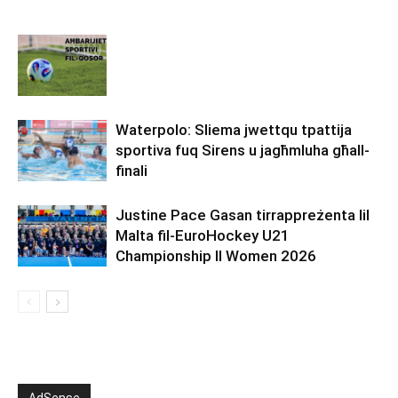
Waterpolo: Sliema jwettqu tpattija
sportiva fuq Sirens u jagħmluha għall-
finali
Justine Pace Gasan tirrappreżenta lil
Malta fil-EuroHockey U21
Championship II Women 2026
AdSense