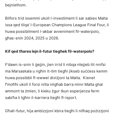
bejniethom.
Bilfors trid issemmi ukoll l-investiment li sar sabiex Malta
issa qed tilqa’ l-European Champions League Final Four, li
huwa possibilment l-akbar avveniment fil-waterpolo,
għas-snin 2024, 2025 u 2026.
Kif qed tħares lejn il-futur tiegħek fil-waterpolo?
F’dawn is-snin li ġejjin, jien irrid li nibqa ntejjeb lili nnifsi
ma Marsaskala u ngħin it-tim tiegħi jikseb suċċess kemm
huwa possibbli fl-ewwel diviżjoni ta Malta. Kienet
f’moħħi ukoll li forsi nitla nilgħab barra minn Malta ghal
ammont ta żmien, li kieku żgur tkun esperjenza ferm
sabiħa li tgħin il-karriera tiegħi fl-isport.
Għall-futur, hija ambizzjoni kbira tiegħi li nilħaq pożizzjoni