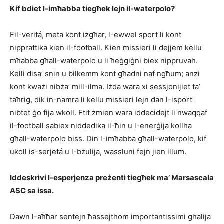
Kif bdiet l-imħabba tiegħek lejn il-waterpolo?
Fil-veritá, meta kont iżgħar, l-ewwel sport li kont
nipprattika kien il-football. Kien missieri li dejjem kellu
mħabba għall-waterpolo u li ħeġġiġni biex nippruvah.
Kelli disa’ snin u bilkemm kont għadni naf ngħum; anzi
kont kważi nibża’ mill-ilma. Iżda wara xi sessjonijiet ta’
taħriġ, dik in-namra li kellu missieri lejn dan l-isport
nibtet ġo fija wkoll. Ftit żmien wara iddeċidejt li nwaqqaf
il-football sabiex niddedika il-ħin u l-enerġija kollha
għall-waterpolo biss. Din l-imħabba għall-waterpolo, kif
ukoll is-serjetá u l-bżulija, wassluni fejn jien illum.
Iddeskrivi l-esperjenza preżenti tiegħek ma’ Marsascala
ASC sa issa.
Dawn l-aħħar sentejn ħassejthom importantissimi ghalija