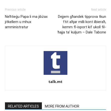
Previous article
Next article
Neħtieġu Papa li ma jibżax
Dejjem għandek tipprova tkun
jitkellem u mhux
ftit aħjar milli kont ilbieraħ,
amministratur
kemm fl-isport kif ukoll fil-
ħajja ta’ kuljum – Dale Tabone
talk.mt
RELATED ARTICLES
MORE FROM AUTHOR