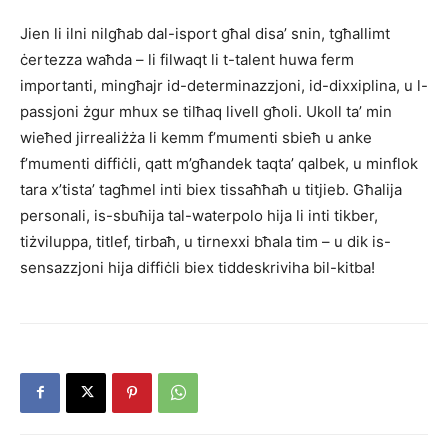
Jien li ilni nilgħab dal-isport għal disa’ snin, tgħallimt
ċertezza waħda – li filwaqt li t-talent huwa ferm
importanti, mingħajr id-determinazzjoni, id-dixxiplina, u l-
passjoni żgur mhux se tilħaq livell għoli. Ukoll ta’ min
wieħed jirrealiżża li kemm f’mumenti sbieħ u anke
f’mumenti diffiċli, qatt m’għandek taqta’ qalbek, u minflok
tara x’tista’ tagħmel inti biex tissaħħaħ u titjieb. Għalija
personali, is-sbuħija tal-waterpolo hija li inti tikber,
tiżviluppa, titlef, tirbaħ, u tirnexxi bħala tim – u dik is-
sensazzjoni hija diffiċli biex tiddeskriviha bil-kitba!