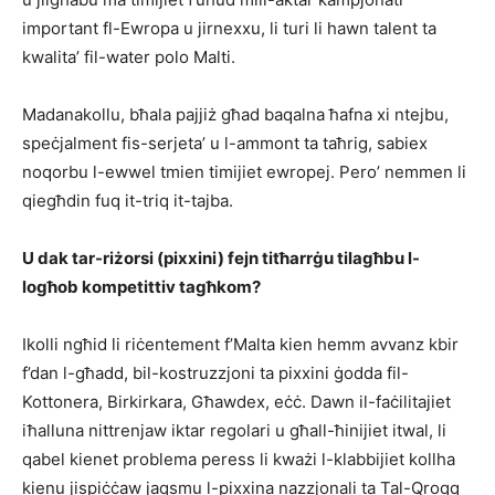
important fl-Ewropa u jirnexxu, li turi li hawn talent ta
kwalita’ fil-water polo Malti.
Madanakollu, bħala pajjiż għad baqalna ħafna xi ntejbu,
speċjalment fis-serjeta’ u l-ammont ta taħrig, sabiex
noqorbu l-ewwel tmien timijiet ewropej. Pero’ nemmen li
qiegħdin fuq it-triq it-tajba.
U dak tar-riżorsi (pixxini) fejn titħarrġu tilagħbu l-
logħob kompetittiv tagħkom?
Ikolli ngħid li riċentement f’Malta kien hemm avvanz kbir
f’dan l-għadd, bil-kostruzzjoni ta pixxini ġodda fil-
Kottonera, Birkirkara, Għawdex, eċċ. Dawn il-faċilitajiet
iħalluna nittrenjaw iktar regolari u għall-ħinijiet itwal, li
qabel kienet problema peress li kważi l-klabbijiet kollha
kienu jispiċċaw jaqsmu l-pixxina nazzjonali ta Tal-Qroqq