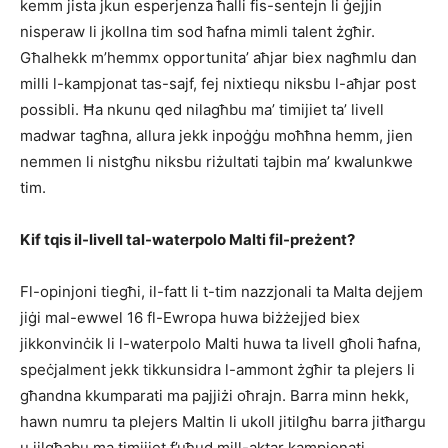
kemm jista jkun esperjenza ħalli fis-sentejn li ġejjin
nisperaw li jkollna tim sod ħafna mimli talent żgħir.
Għalhekk m’hemmx opportunita’ aħjar biex nagħmlu dan
milli l-kampjonat tas-sajf, fej nixtiequ niksbu l-aħjar post
possibli. Ħa nkunu qed nilagħbu ma’ timijiet ta’ livell
madwar tagħna, allura jekk inpoġġu moħħna hemm, jien
nemmen li nistgħu niksbu riżultati tajbin ma’ kwalunkwe
tim.
Kif tqis il-livell tal-waterpolo Malti fil-preżent?
Fl-opinjoni tiegħi, il-fatt li t-tim nazzjonali ta Malta dejjem
jiġi mal-ewwel 16 fl-Ewropa huwa biżżejjed biex
jikkonvinċik li l-waterpolo Malti huwa ta livell għoli ħafna,
speċjalment jekk tikkunsidra l-ammont żgħir ta plejers li
għandna kkumparati ma pajjiżi oħrajn. Barra minn hekk,
hawn numru ta plejers Maltin li ukoll jitilgħu barra jitħargu
u jilgħabu ma timijiet f’uħud mill-aktar kampjonati