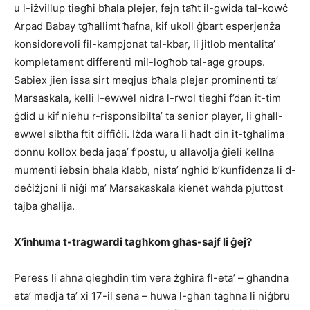
u l-iżvillup tiegħi bħala plejer, fejn taħt il-gwida tal-kowċ
Arpad Babay tgħallimt ħafna, kif ukoll ġbart esperjenża
konsidorevoli fil-kampjonat tal-kbar, li jitlob mentalita’
kompletament differenti mil-logħob tal-age groups.
Sabiex jien issa sirt meqjus bħala plejer prominenti ta’
Marsaskala, kelli l-ewwel nidra l-rwol tiegħi f’dan it-tim
ġdid u kif nieħu r-risponsibilta’ ta senior player, li għall-
ewwel sibtha ftit diffiċli. Iżda wara li ħadt din it-tgħalima
donnu kollox beda jaqa’ f’postu, u allavolja ġieli kellna
mumenti iebsin bħala klabb, nista’ ngħid b’kunfidenza li d-
deċiżjoni li niġi ma’ Marsakaskala kienet waħda pjuttost
tajba għalija.
X’inhuma t-tragwardi tagħkom għas-sajf li ġej?
Peress li aħna qiegħdin tim vera żgħira fl-eta’ – għandna
eta’ medja ta’ xi 17-il sena – huwa l-għan tagħna li niġbru