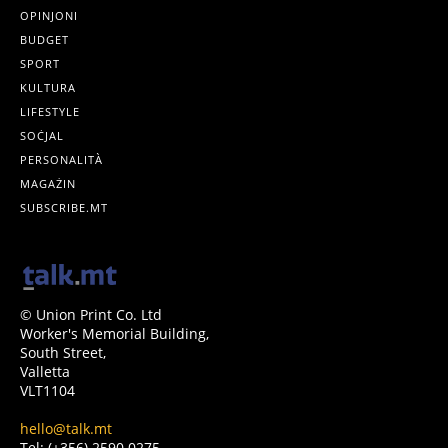
OPINJONI
BUDGET
SPORT
KULTURA
LIFESTYLE
SOĊJAL
PERSONALITÀ
MAGAŻIN
SUBSCRIBE.MT
© Union Print Co. Ltd
Worker's Memorial Building,
South Street,
Valletta
VLT1104
hello@talk.mt
Tel: (+356) 2590 0275