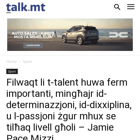
Home
Sport
Sport
Filwaqt li t-talent huwa ferm
importanti, mingħajr id-
determinazzjoni, id-dixxiplina,
u l-passjoni żgur mhux se
tilħaq livell għoli – Jamie
Pace Mizzi