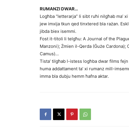
RUMANZI DWAR…
Logħba “letterarja” li sibt ruħi nilgħab ma’ 
jew imxija tkun qed tinxtered bla rażan. Es
jibda biex isemmi.
Fost it-titoli li telgħu: A Journal of the Pl
Manzoni); Żmien il-Qerda (Ġuże Cardona); Ol
Camus)…
Tista’ tilgħab l-istess logħba dwar films fejn i
huma addattament ta’ xi rumanz mill-imsemmi
imma bla dubju hemm ħafna aktar.