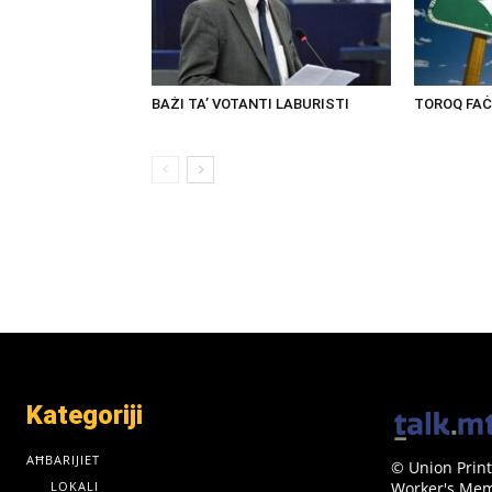
BAŻI TA’ VOTANTI LABURISTI
TOROQ FAĊ
Kategoriji
AĦBARIJIET
© Union Print
LOKALI
Worker's Memo