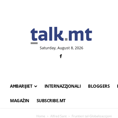
Saturday, August 8, 2026
AĦBARIJIET
INTERNAZZJONALI
BLOGGERS
MAGAŻIN
SUBSCRIBE.MT
Home
Alfred Sant
Fruntieri tal-Globalizazzjoni