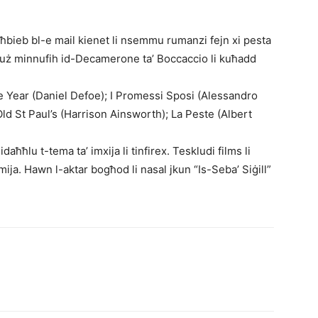
xi ħbieb bl-e mail kienet li nsemmu rumanzi fejn xi pesta
kluż minnufih id-Decamerone ta’ Boccaccio li kuħadd
ague Year (Daniel Defoe); I Promessi Sposi (Alessandro
d St Paul’s (Harrison Ainsworth); La Peste (Albert
daħħlu t-tema ta’ imxija li tinfirex. Teskludi films li
ja. Hawn l-aktar bogħod li nasal jkun “Is-Seba’ Siġill”