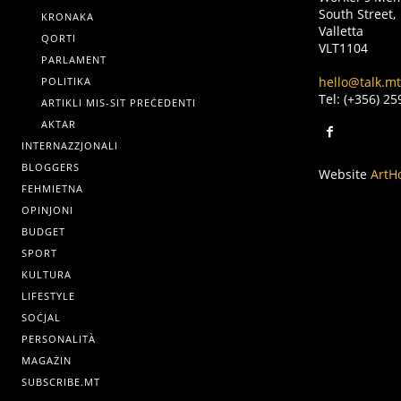
South Street,
KRONAKA
Valletta
QORTI
VLT1104
PARLAMENT
hello@talk.mt
POLITIKA
Tel: (+356) 2
ARTIKLI MIS-SIT PREĊEDENTI
AKTAR
INTERNAZZJONALI
BLOGGERS
Website
ArtH
FEHMIETNA
OPINJONI
BUDGET
SPORT
KULTURA
LIFESTYLE
SOĊJAL
PERSONALITÀ
MAGAŻIN
SUBSCRIBE.MT