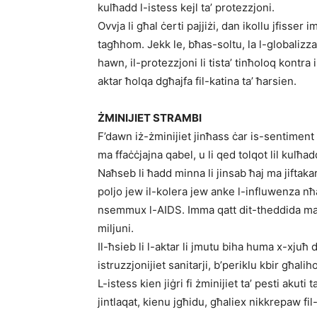
kulħadd l-istess kejl ta’ protezzjoni.
Ovvja li għal ċerti pajjiżi, dan ikollu jfisser
tagħhom. Jekk le, bħas-soltu, la l-globaliz
hawn, il-protezzjoni li tista’ tinħoloq kontra
aktar ħolqa dgħajfa fil-katina ta’ ħarsien.
ŻMINIJIET STRAMBI
F’dawn iż-żminijiet jinħass ċar is-sentiment 
ma ffaċċjajna qabel, u li qed tolqot lil kulħad
Naħseb li ħadd minna li jinsab ħaj ma jiftakar
poljo jew il-kolera jew anke l-influwenza n
nsemmux l-AIDS. Imma qatt dit-theddida ma k
miljuni.
Il-ħsieb li l-aktar li jmutu biha huma x-xjuħ do
istruzzjonijiet sanitarji, b’periklu kbir għal
L-istess kien jiġri fi żminijiet ta’ pesti aku
jintlaqat, kienu jgħidu, għaliex nikkrepaw fi