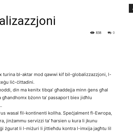
alizazzjoni
838
0
 turina bl-aktar mod qawwi kif bil-globalizzazzjoni, l-
eġu liċ-ċittadini.
oddi, din ma kenitx tibqa’ għaddejja minn ġens għal
ma għandhomx bżonn ta’ passaport biex jidħlu
…
irus wasal fil-kontinenti kollha. Speċjalment fl-Ewropa,
ra, jinżammu servizzi ta’ ħarsien u kura li jkunu
i żgurat li l-miżuri li jittieħdu kontra l-imxija jagħtu lil