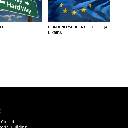
LI
L-UNJONI EWROPEA U T-TELLIEQA
L-KBIRA
 Co. Ltd
rial Building,