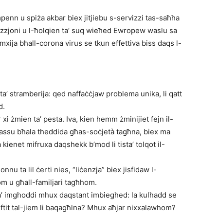
 impenn u spiża akbar biex jitjiebu s-servizzi tas-saħħa
zazzjoni u l-ħolqien ta’ suq wieħed Ewropew waslu sa
 imxija bħall-corona virus se tkun effettiva biss daqs l-
ta’ stramberija: qed naffaċċjaw problema unika, li qatt
d.
 xi żmien ta’ pesta. Iva, kien hemm żminijiet fejn il-
ħassu bħala theddida għas-soċjetà tagħna, biex ma
ienet mifruxa daqshekk b’mod li tista’ tolqot il-
nnu ta lil ċerti nies, “liċenzja” biex jisfidaw l-
ihom u għall-familjari tagħhom.
ti ta’ imgħoddi mhux daqstant imbiegħed: la kulħadd se
l-ftit tal-jiem li baqagħlna? Mhux aħjar nixxalawhom?