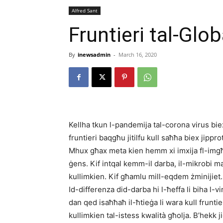
Alfred Sant
Fruntieri tal-Glob
By
inewsadmin
-
March 16, 2020
Kellha tkun l-pandemija tal-corona virus biex
fruntieri baqgħu jitilfu kull saħħa biex jipprot
Mhux għax meta kien hemm xi imxija fl-imgħ
ġens. Kif intqal kemm-il darba, il-mikrobi 
kullimkien. Kif għamlu mill-eqdem żminijiet
Id-differenza did-darba hi l-ħeffa li biha l-v
dan qed isaħħaħ il-ħtieġa li wara kull fruntie
kullimkien tal-istess kwalità għolja. B’hekk jiġ