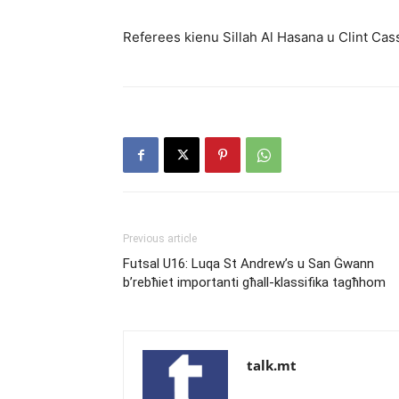
Referees kienu Sillah Al Hasana u Clint Cass
Previous article
Futsal U16: Luqa St Andrew’s u San Ġwann
b’rebħiet importanti għall-klassifika tagħhom
talk.mt