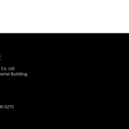
 Co. Ltd
rial Building,
590 0275