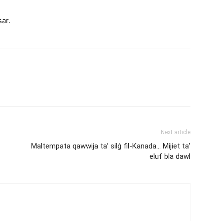
ar.
Next article
Maltempata qawwija ta’ silġ fil-Kanada… Mijiet ta’
eluf bla dawl