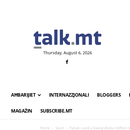
Thursday, August 6, 2026
AĦBARIJIET
INTERNAZZJONALI
BLOGGERS
MAGAŻIN
SUBSCRIBE.MT
Home
Sport
Futsal: Luxol u Swieqi jiksbu rebħiet i