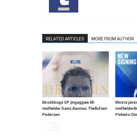
RELATED ARTICLES
MORE FROM AUTHOR
Birzebbuga SP jingaġġaw lill-
Mosta jassig
midfielder Daniż,Rasmus Thellufsen
midfielderB
Pedersen
Pinheiro Din