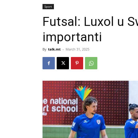
Sport
Futsal: Luxol u S
importanti
By
talk.mt
-
March 31, 2025