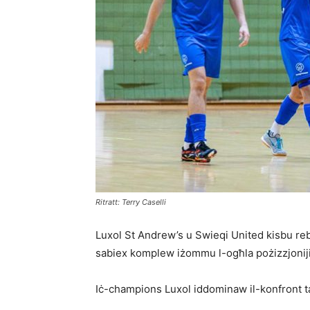
Ritratt: Terry Caselli
Luxol St Andrew’s u Swieqi United kisbu re
sabiex komplew iżommu l-ogħla pożizzjonijiet
Iċ-champions Luxol iddominaw il-konfront ta