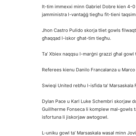
It-tim immexxi minn Gabriel Dobre kien 4-
jamministra l-vantaġġ tiegħu fit-tieni taqsim
Jhon Castro Pulido skorja tliet gowls filwaq
għaqqad l-iskor għat-tim tiegħu.
Ta’ Xbiex naqqsu l-marġni grazzi għal gowl 
Referees kienu Danilo Francalanza u Marco
Swieqi United rebħu l-isfida ta’ Marsaskala
Dylan Pace u Karl Luke Schembri skorjaw d
Guillherme Fonseca li komplew mal-gowls ta
isfortuna li jiskorjaw awtogowl.
L-uniku gowl ta’ Marsaskala wasal minn Jovic