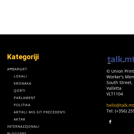
Kategoriji
AĦBARIJIET
© Union Print
LOKALI
Worker's Memo
South Street,
KRONAKA
Valletta
QORTI
VLT1104
PARLAMENT
hello@talk.mt
POLITIKA
Tel: (+356) 2
ARTIKLI MIS-SIT PREĊEDENTI
AKTAR
INTERNAZZJONALI
BLOGGERS