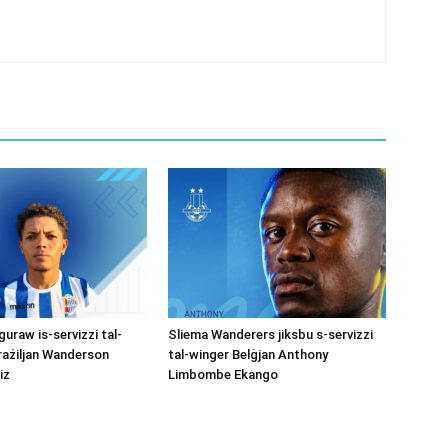
uraw is-servizzi tal-
Sliema Wanderers jiksbu s-servizzi
rażiljan Wanderson
tal-winger Belġjan Anthony
iz
Limbombe Ekango