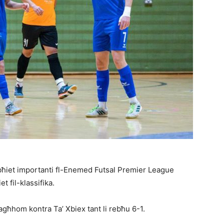
bħiet importanti fl-Enemed Futsal Premier League
 fil-klassifika.
għhom kontra Ta’ Xbiex tant li rebħu 6-1.