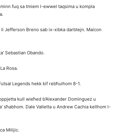
0 minn fuq sa tmiem l-ewwel taqsima u kompla
a.
t li Jefferson Breno sab ix-xibka darbtejn. Maicon
ta’ Sebastian Obando.
 La Rosa.
 Futsal Legends hekk kif rebħulhom 8-1.
oppjetta kull wieħed b’Alexander Dominguez u
’ sħabhom. Dale Valletta u Andrew Cachia kellhom l-
a Milijic.