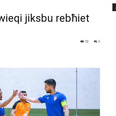
wieqi jiksbu rebħiet
72
0