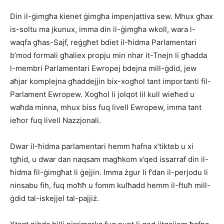
Din il-ġimgħa kienet ġimgħa impenjattiva sew. Mhux għax
is-soltu ma jkunux, imma din il-ġimgħa wkoll, wara l-
waqfa għas-Sajf, reġgħet bdiet il-ħidma Parlamentari
b’mod formali għaliex propju min nhar it-Tnejn li għadda
l-membri Parlamentari Ewropej bdejna mill-ġdid, jew
aħjar komplejna għaddejjin bix-xogħol tant importanti fil-
Parlament Ewropew. Xogħol li jolqot lil kull wieħed u
waħda minna, mhux biss fuq livell Ewropew, imma tant
ieħor fuq livell Nazzjonali.
Dwar il-ħidma parlamentari hemm ħafna x’tikteb u xi
tgħid, u dwar dan naqsam magħkom x’qed issarraf din il-
ħidma fil-ġimgħat li ġejjin. Imma żgur li f’dan il-perjodu li
ninsabu fih, fuq moħħ u fomm kulħadd hemm il-ftuħ mill-
ġdid tal-iskejjel tal-pajjiż.