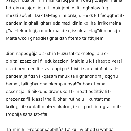
Xtaqt nibda billi nirrimarka fuq punt li qed jitqajjem ħafna
fid-diskussjonijiet u fl-opinjonijiet li jingħataw fuq il-
mezzi soċjali. Dak tat-tagħlim onlajn. Hekk kif faqqgħet il-
pandemija għall-għarrieda mad-dinja kollha, irrikorrejna
għat-teknoloġija moderna biex jissokta t-tagħlim onlajn.
Malta wkoll għaddiet għal dan f’temp ta’ ftit jiem.
Jien nappoġġja bis-sħiħ l-użu tat-teknoloġija u d-
diġitalizzazzjoni fl-edukazzjoni Maltija u kif sħaqt diversi
drabi nemmen li l-iżviluppi pożittivi li saru minħabba l-
pandemija f’dan il-qasam mhux talli għandhom jibqgħu
hemm, talli għandna nkomplu nsaħħuhom. Imma
essenzjali li nikkunsidraw ukoll l-impatt pożittiv li l-
preżenza fil-klassi tħalli, bħar-rutina u l-kuntatt mall-
kollegi, il-kuntatt mal-edukaturi; ilkoll parti integrali mit-
trobbija sana tat-tfal.
Ta’ min hi r-responsabbiltà? Ta’ kull wieħed u waħda