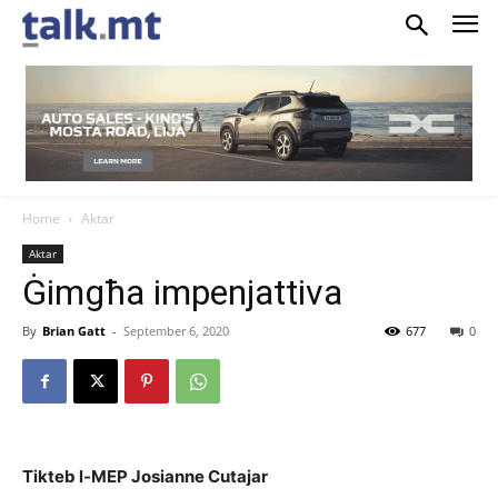
Home
Aktar
Aktar
Ġimgħa impenjattiva
By
Brian Gatt
-
September 6, 2020
677
0
Tikteb l-MEP Josianne Cutajar