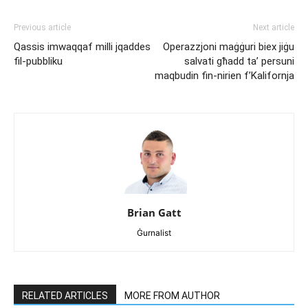
Previous article
Next article
Qassis imwaqqaf milli jqaddes
Operazzjoni maġġuri biex jiġu
fil-pubbliku
salvati għadd ta’ persuni
maqbudin fin-nirien f’Kalifornja
Brian Gatt
Ġurnalist
RELATED ARTICLES
MORE FROM AUTHOR