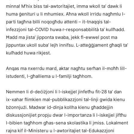
minna! M’hix biss tal-awtoritajiet, imma wkoll ta’ dawk li
huma ġenituri u li mhumiex. Aħna wkoll irridu nagħmlu l-
parti tagħna billi noqogħdu attenti – it-tnaqqis tal-
infezzjoni tal-COVID huwa r-responsabbilità ta’ kullħadd.
Ħadd ma jista’ jipponta swaba, jekk fl-ewwel post ma
jippuntax ukoll suba’ lejh innifsu. L-atteġġjament għaqli ta’
kulħadd huwa rikjest.
Anqas ma nxerrdu mard, aktar nagħtu serħan il-moħħ lill-
istudenti, l-għalliema u l-familji tagħhom.
Nemmen li d-deċiżjoni li l-iskejjel jinfetħu fit-28 ta’ dan
ix-xahar flimkien mal-pubblikazzjoni tal-linji gwida kienu
bżonnjużi. Madwar id-dinja kollha kienu għaddejjin
diskussjonijiet propju dwar l-importanza li l-iskejjel jiftħu
l-bibien tagħhom għas-sena skolastika li jmiss. Lokalment
rajna kif il-Ministeru u l-awtoritajiet tal-Edukazzjoni