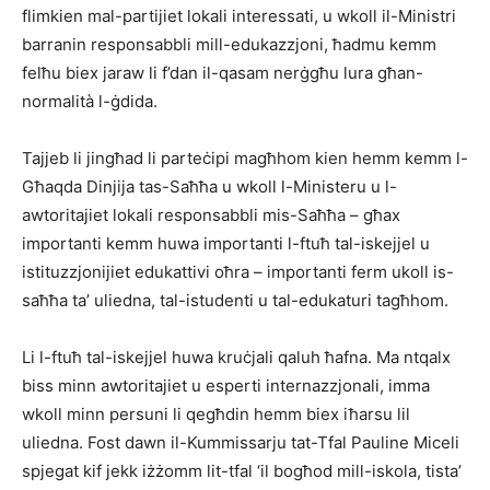
flimkien mal-partijiet lokali interessati, u wkoll il-Ministri
barranin responsabbli mill-edukazzjoni, ħadmu kemm
felħu biex jaraw li f’dan il-qasam nerġgħu lura għan-
normalità l-ġdida.
Tajjeb li jingħad li parteċipi magħhom kien hemm kemm l-
Għaqda Dinjija tas-Saħħa u wkoll l-Ministeru u l-
awtoritajiet lokali responsabbli mis-Saħħa – għax
importanti kemm huwa importanti l-ftuħ tal-iskejjel u
istituzzjonijiet edukattivi oħra – importanti ferm ukoll is-
saħħa ta’ uliedna, tal-istudenti u tal-edukaturi tagħhom.
Li l-ftuħ tal-iskejjel huwa kruċjali qaluh ħafna. Ma ntqalx
biss minn awtoritajiet u esperti internazzjonali, imma
wkoll minn persuni li qegħdin hemm biex iħarsu lil
uliedna. Fost dawn il-Kummissarju tat-Tfal Pauline Miceli
spjegat kif jekk iżżomm lit-tfal ‘il bogħod mill-iskola, tista’