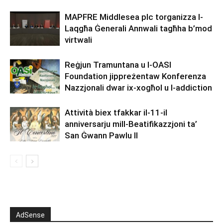
MAPFRE Middlesea plc torganizza l-
Laqgħa Ġenerali Annwali tagħha b’mod
virtwali
Reġjun Tramuntana u l-OASI
Foundation jippreżentaw Konferenza
Nazzjonali dwar ix-xogħol u l-addiction
Attività biex tfakkar il-11-il
anniversarju mill-Beatifikazzjoni ta’
San Ġwann Pawlu II
AdSense