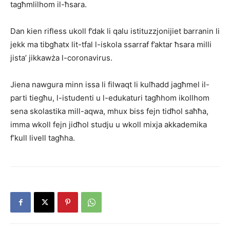
tagħmlilhom il-ħsara.
Dan kien rifless ukoll f’dak li qalu istituzzjonijiet barranin li
jekk ma tibgħatx lit-tfal l-iskola ssarraf f’aktar ħsara milli
jista’ jikkawża l-coronavirus.
Jiena nawgura minn issa li filwaqt li kulħadd jagħmel il-
parti tiegħu, l-istudenti u l-edukaturi tagħhom ikollhom
sena skolastika mill-aqwa, mhux biss fejn tidħol saħħa,
imma wkoll fejn jidħol studju u wkoll mixja akkademika
f’kull livell tagħha.