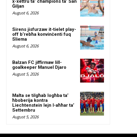
x-xettru ta’ champions ta’ San
Ġiljan
August 6, 2026
Sirens jisfurzaw it-tielet play-
off b’rebħa konvinċenti fuq
Sliema
August 6, 2026
Balzan FC jiffirmaw lill-
goalkeeper Manuel Djaro
August 5, 2026
Malta se tilgħab logħba ta’
ħboberija kontra
Liechtenstein lejn l-aħħar ta’
Settembru
August 5, 2026