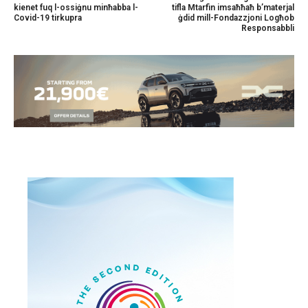
kienet fuq l-ossiġnu minħabba l-
tifla Mtarfin imsaħħaħ b’materjal
Covid-19 tirkupra
ġdid mill-Fondazzjoni Logħob
Responsabbli