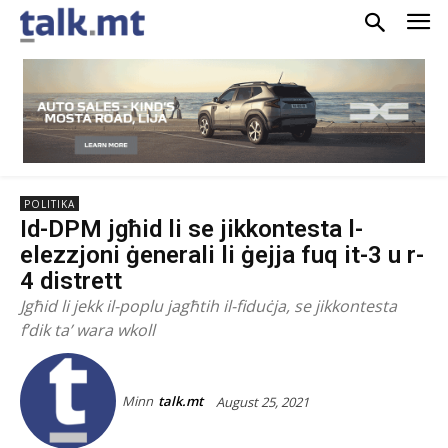
POLITIKA
Id-DPM jgħid li se jikkontesta l-
elezzjoni ġenerali li ġejja fuq it-3 u r-
4 distrett
Jgħid li jekk il-poplu jagħtih il-fiduċja, se jikkontesta
f’dik ta’ wara wkoll
Minn
talk.mt
August 25, 2021