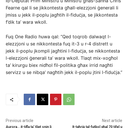
Id-Deputat Prim Ministru u Ministru għas-Saħħa Chris
Fearne qal li se jikkontesta għall-elezzjoni ġenerali li
jmiss u jekk il-poplu jagħtih il-fiduċja, se jikkontesta
f’dik ta’ wara wkoll.
Fuq One Radio huwa qal: “Qed toqrob dalwaqt l-
elezzjoni u se nikkontesta fuq it-3 u r-4 distrett u
jekk il-poplu jkompli jagħtini l-fiduċja, se nikkontesta
l-elezzjoni ġenerali ta’ wara wkoll. Tlaqt mix-xogħol
ta’ kirurgu biex nidħol fil-politika għax irrid nagħti
servizz u se nibqa’ nagħtih jekk il-poplu jtini l-fiduċja.”
Previous article
Next article
Aurora… it-tifla ta’ tliet snin li
It-taħriġ tal-futbol għal 70 tifel u