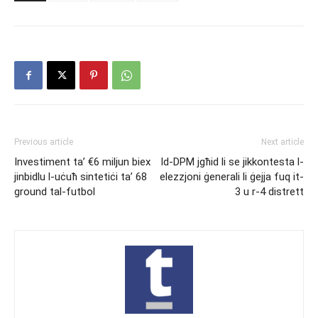
Previous article
Next article
Investiment ta’ €6 miljun biex
Id-DPM jgħid li se jikkontesta l-
jinbidlu l-uċuħ sintetiċi ta’ 68
elezzjoni ġenerali li ġejja fuq it-
ground tal-futbol
3 u r-4 distrett