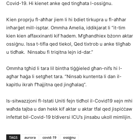
Covid-19. Hi kienet anke qed tingħata l-ossiġnu.
Kien proprju fl-aħħar jiem li hi bdiet tirkupra u fl-aħħar
inħarġet mill-isptar. Ommha Amelia, iddikjarat li “it-tim
kien kien affaxxinanti kif ħadem. M’għandhiex bżonn aktar
ossiġnu. Issa t-tifla qed tiekol, Qed tixtrob u anke tilgħab
u tidħak. Ninsabu fi triqitna lejn id-dar.”
Ommha tgħid li tara lil bintha tiġġieled għan-nifs hi l-
agħar ħaġa li setgħet tara. “Ninsab kuntenta li dan il-
kapitlu ikrah f’ħajjitna qed jingħalaq”.
Is-sitwazzjoni fl-Istati Uniti fejn tidħol il-Covid19 xejn mhi
waħda tajba u dan hekk kif aktar u aktar tfal qed jispiċċaw
infettat bil-Covid-19 b’diversi ICU’s jinsabu ukoll mimlijin.
TAGS
aurora
covid-19
ossiġnu