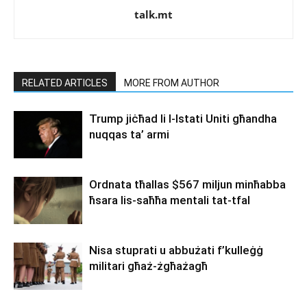
talk.mt
RELATED ARTICLES
MORE FROM AUTHOR
Trump jiċħad li l-Istati Uniti għandha
nuqqas ta’ armi
Ordnata tħallas $567 miljun minħabba
ħsara lis-saħħa mentali tat-tfal
Nisa stuprati u abbużati f’kulleġġ
militari għaż-żgħażagħ