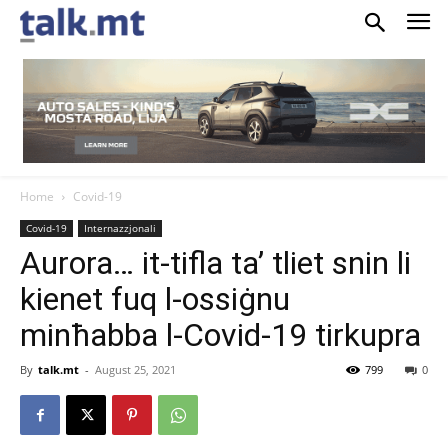
Home
Covid-19
Covid-19
Internazzjonali
Aurora… it-tifla ta’ tliet snin li
kienet fuq l-ossiġnu
minħabba l-Covid-19 tirkupra
By
talk.mt
-
August 25, 2021
799
0