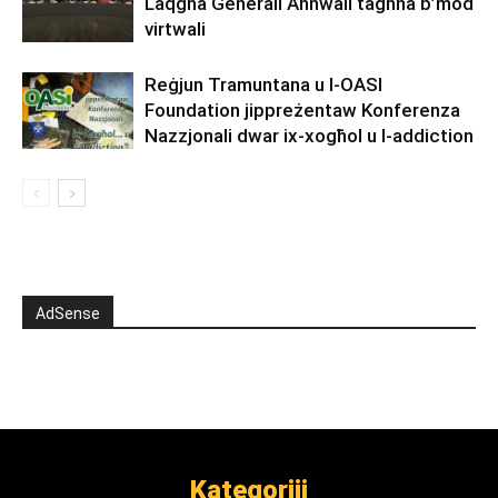
Laqgħa Ġenerali Annwali tagħha b’mod
virtwali
Reġjun Tramuntana u l-OASI
Foundation jippreżentaw Konferenza
Nazzjonali dwar ix-xogħol u l-addiction
AdSense
Kategoriji