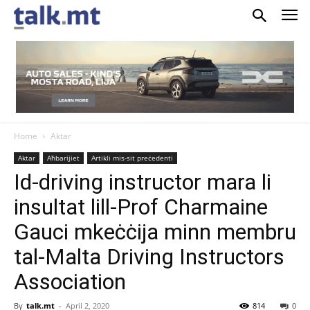
Home
Aktar
Aktar
Aħbarijiet
Artikli mis-sit preċedenti
Id-driving instructor mara li
insultat lill-Prof Charmaine
Gauci mkeċċija minn membru
tal-Malta Driving Instructors
Association
By
talk.mt
-
April 2, 2020
814
0