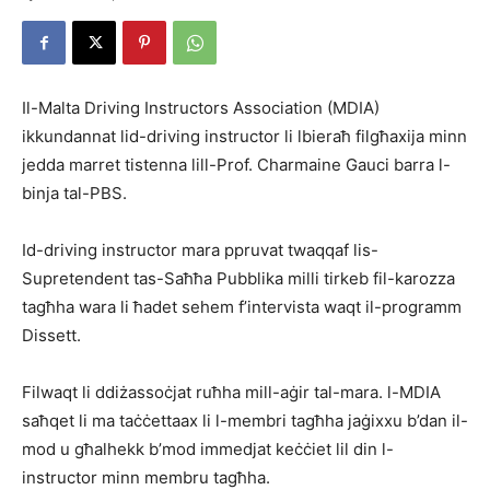
Il-Malta Driving Instructors Association (MDIA)
ikkundannat lid-driving instructor li lbieraħ filgħaxija minn
jedda marret tistenna lill-Prof. Charmaine Gauci barra l-
binja tal-PBS.
Id-driving instructor mara ppruvat twaqqaf lis-
Supretendent tas-Saħħa Pubblika milli tirkeb fil-karozza
tagħha wara li ħadet sehem f’intervista waqt il-programm
Dissett.
Filwaqt li ddiżassoċjat ruħha mill-aġir tal-mara. l-MDIA
saħqet li ma taċċettaax li l-membri tagħha jaġixxu b’dan il-
mod u għalhekk b’mod immedjat keċċiet lil din l-
instructor minn membru tagħha.