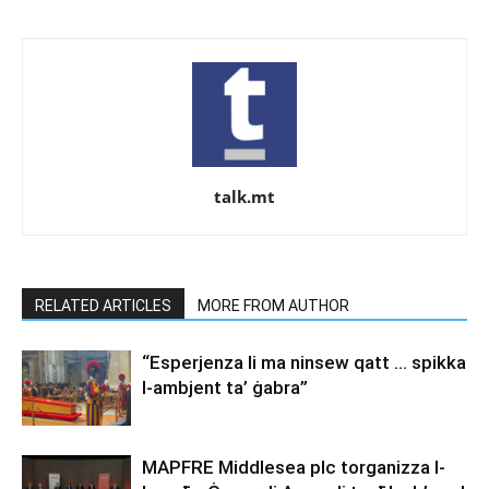
talk.mt
RELATED ARTICLES
MORE FROM AUTHOR
“Esperjenza li ma ninsew qatt … spikka
l-ambjent ta’ ġabra”
MAPFRE Middlesea plc torganizza l-