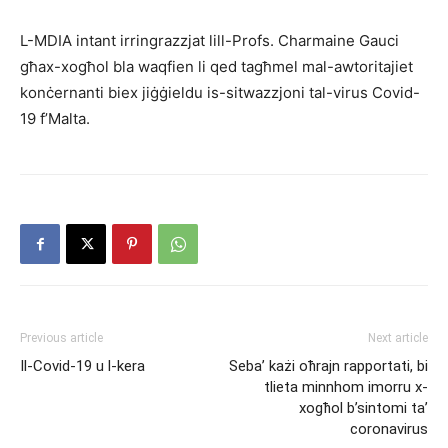
L-MDIA intant irringrazzjat lill-Profs. Charmaine Gauci
għax-xogħol bla waqfien li qed tagħmel mal-awtoritajiet
konċernanti biex jiġġieldu is-sitwazzjoni tal-virus Covid-
19 f’Malta.
Previous article
Next article
Il-Covid-19 u l-kera
Seba’ każi oħrajn rapportati, bi
tlieta minnhom imorru x-
xogħol b’sintomi ta’
coronavirus