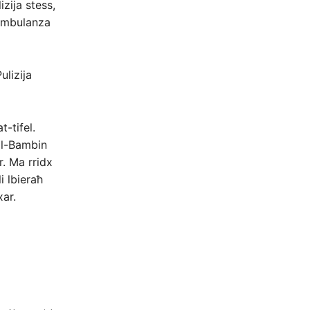
zija stess,
t’ambulanza
ulizija
t-tifel.
Il-Bambin
r. Ma rridx
i lbieraħ
xar.