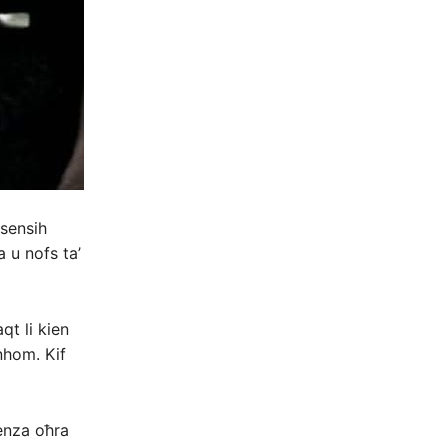
 sensih
a u nofs ta’
aqt li kien
nhom. Kif
denza oħra