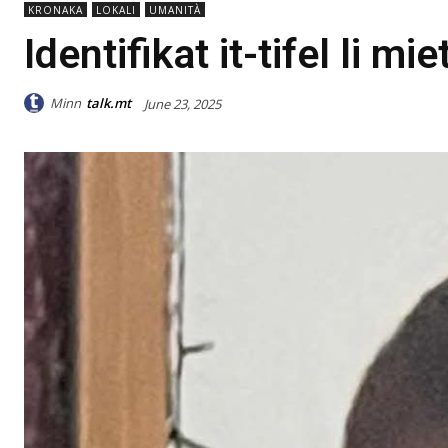
KRONAKA
LOKALI
UMANITÀ
Identifikat it-tifel li mi
Minn
talk.mt
June 23, 2025