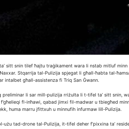
 ta’ sitt snin tilef ħajtu traġikament wara li nstab mitluf minn
-Naxxar. Stqarrija tal-Pulizija spjegat li għall-ħabta tal-ħams
r intalbet għall-assistenza fi Triq San Ġwann.
preliminar li sar mill-pulizija rriżulta li t-tifel ta’ sitt snin, w
 f’għelieqi fl-inħawi, qabad jimxi fil-madwar u tbiegħed min
kk, huma marru jfittxuh u minnufih infurmaw lill-Pulizija.
l-użu tad-drone tal-Pulizija, it-tifel deher f’pixxina ta’ resi