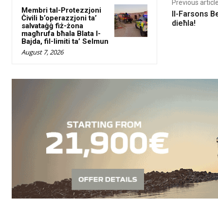
Previous articl
Membri tal-Protezzjoni
Il-Farsons Be
Ċivili b’operazzjoni ta’
dieħla!
salvataġġ fiż-żona
magħrufa bħala Blata l-
Bajda, fil-limiti ta’ Selmun
August 7, 2026