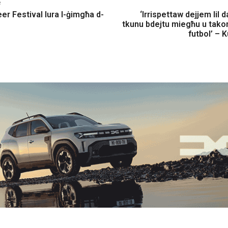
e
er Festival lura l-ġimgħa d-
‘Irrispettaw dejjem lil da
tkunu bdejtu miegħu u takom 
futbol’ – 