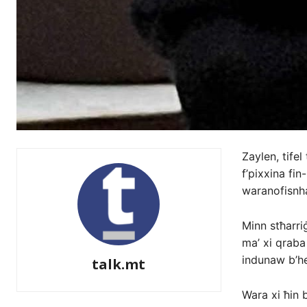
Zaylen, tifel
f’pixxina fin
waranofisnha
Minn stħarriġ 
ma’ xi qraba
indunaw b’he
talk.mt
Wara xi ħin b