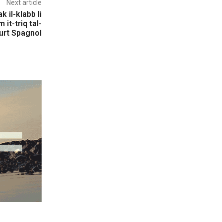
Next article
k il-klabb li
it-triq tal-
Kurt Spagnol