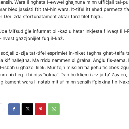
ensih. Wara li ngħata l-ewwel għajnuna minn uffiċjali tal-puli
r biex jassisti ftit tal-ħin wara. It-tifel ittieħed permezz 
r Dei iżda sfortunatament aktar tard tilef ħajtu.
Joe Mifsud ġie infurmat bil-każ u ħatar inkjesta filwaqt li l-P
investigazzjonijiet fuq il-każ.
soċjali z-zija tat-tifel esprimiet in-niket tagħha għat-telfa ta
a kif ħallejtna. Ma rridx nemmen xi ġralna. Anġlu fis-sema. 
ll-isbaħ u għażel lilek. Mur fejn missieri ħa jieħu ħsiebek żgu
nixtieq li hi biss ħolma”. Dan hu kliem iz-zija ta’ Zaylen, l
raġikament wara li nstab mitluf minn sensih f’pixxina fin-Nax