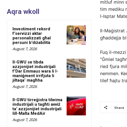
mitluf minn s
tim mediku ma
Aqra wkoll
l-Isptar Mate
Investiment rekord
Il-Maġistrat 
f’servizzi aktar
għaddejja bl-
personalizzati għal
persuni b’diżabilità
August 7, 2026
Fuq il-mezzi 
“Ġmiel tagħn
Il-GWU se tibda
ried fjura mi
azzjonijiet industrijali
f’Dar Emmaus wara li l-
nemmen. Kemm 
maniġment irrifjuta li
jiltaqa’ magħha
tilef ħajtu t
August 7, 2026
Il-GWU tirreġistra tilwima
industrijali u tagħti avviż
Share
ta’ azzjonijiet industrijali
lill-Malta MedAir
August 7, 2026