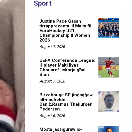
Sport
Justine Pace Gasan
tirrappreżenta lil Malta fil-
EuroHockey U21
Championship II Women
2026
August 7, 2026
UEFA Conference League:
Il-player Malti Ilyas
Chouaref jiskorja għal
Sion
August 7, 2026
Birzebbuga SP jingaġġaw
lill-midfielder
Daniż,Rasmus Thellufsen
Pedersen
August 6, 2026
Mosta jassiguraw is-