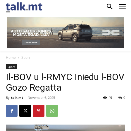
Home
Sport
Sport
Il-BOV u l-RMYC Iniedu l-BOV
Gozo Regatta
By
talk.mt
-
November 6, 2025
49
0