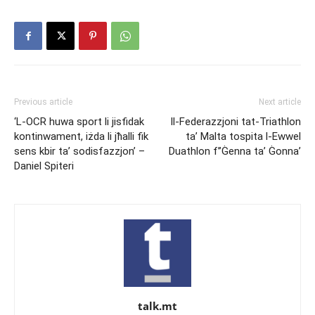
Previous article
Next article
‘L-OCR huwa sport li jisfidak
Il-Federazzjoni tat-Triathlon
kontinwament, iżda li jħalli fik
ta’ Malta tospita l-Ewwel
sens kbir ta’ sodisfazzjon’ –
Duathlon f’’Ġenna ta’ Ġonna’
Daniel Spiteri
talk.mt