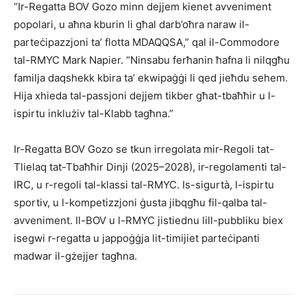
“Ir-Regatta BOV Gozo minn dejjem kienet avveniment
popolari, u aħna kburin li għal darb’oħra naraw il-
parteċipazzjoni ta’ flotta MDAQQSA,” qal il-Commodore
tal-RMYC Mark Napier. “Ninsabu ferħanin ħafna li nilqgħu
familja daqshekk kbira ta’ ekwipaġġi li qed jieħdu sehem.
Hija xhieda tal-passjoni dejjem tikber għat-tbaħħir u l-
ispirtu inklużiv tal-Klabb tagħna.”
Ir-Regatta BOV Gozo se tkun irregolata mir-Regoli tat-
Tlielaq tat-Tbaħħir Dinji (2025–2028), ir-regolamenti tal-
IRC, u r-regoli tal-klassi tal-RMYC. Is-sigurtà, l-ispirtu
sportiv, u l-kompetizzjoni ġusta jibqgħu fil-qalba tal-
avveniment. Il-BOV u l-RMYC jistiednu lill-pubbliku biex
isegwi r-regatta u jappoġġja lit-timijiet parteċipanti
madwar il-gżejjer tagħna.