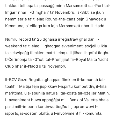
tinkludi tellieqa ta’ passaġġ minn Marsamxett sal-Port tal-
Imġarr nhar il-Ġimgħa 7 ta’ Novembru. Is-Sibt, se jkun
hemm serje ta’ tlielaq Round-the-cans bejn Ġħawdex u
Kemmuna, b’tellieqa lura lejn Marsamxett nhar il-Ħadd.
Numru record ta’ 25 dgħajsa irreġistraw għal dan il-
weekend ta’ tlielaq li jgħaqqad avvenimenti soċjali u ikla
tal-ekwipaġġ flimkien mat-tlielaq u li jilħaq il-qofol tiegħu
b’Ċerimonja tal-Għoti tal-Premjijiet fir-Royal Malta Yacht
Club nhar il-Ħadd 9 ta’ Novembru.
Il-BOV Gozo Regatta tgħaqqad flimkien il-komunità tat-
tbaħħir Maltija fejn jispikkaw l-ispirtu kompetittiv, il-ħila
marittima, u s-sbuħija naturali tal-kosta tal-gżejjer Maltin.
L-avveniment huwa appoġġjat mill-Bank of Valletta bħala
parti mill-impenn kontinwu tiegħu li jippromwovi l-
isports, is-sostenibbiltà, u l-involviment fil-komunità.