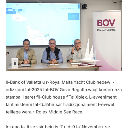
Il-Bank of Valletta u r-Royal Malta Yacht Club nedew l-
edizzjoni tal-2025 tal-BOV Gozo Regatta waqt konferenza
stampa li saret fil-Club house f’Ta’ Xbiex. L-avveniment
tant mistenni tat-tbaħħir sar tradizzjonalment l-ewwel
tellieqa wara r-Rolex Middle Sea Race.
Ir-regatta, li se ssir bejn is-7 u d-9 ta’ Novembru, se