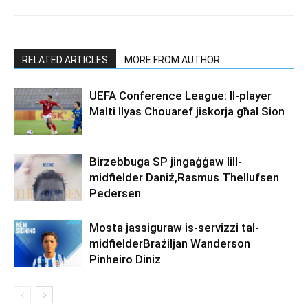
RELATED ARTICLES
MORE FROM AUTHOR
UEFA Conference League: Il-player
Malti Ilyas Chouaref jiskorja għal Sion
Birzebbuga SP jingaġġaw lill-
midfielder Daniż,Rasmus Thellufsen
Pedersen
Mosta jassiguraw is-servizzi tal-
midfielderBrażiljan Wanderson
Pinheiro Diniz