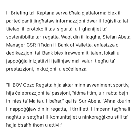
Il-Briefing tal-Kaptana serva bħala pjattaforma biex il-
parteċipanti jingħataw informazzjoni dwar il-loġistika tat-
tlielaq, il-protokolli tas-sigurtà, u l-għanijiet ta’
sostenibbiltà tar-regatta. Waqt din il-laqgħa, Stefan Abe,a,
Manager CSR fi ħdan il-Bank of Valletta, enfasizza d-
dedikazzjoni tal-Bank biex irawwem it-talent lokali u
jappoġġja inizjattivi li jallinjaw mal-valuri tiegħu ta’
prestazzjoni, inklużjoni, u eċċellenza.
“Il-BOV Gozo Regatta hija aktar minn avveniment sportiv,
hija ċelebrazzjoni ta’ passjoni, ħidma f’tim, u r-rabta bejn
in-nies ta’ Malta u l-baħar,” qal is-Sur Abela. “Aħna kburin
li nappoġġjaw din ir-regatta, li tirrifletti l-impenn tagħna li
nagħtu s-setgħa lill-komunitajiet u ninkoraġġixxu stili ta’
ħajja b’saħħithom u attivi.”