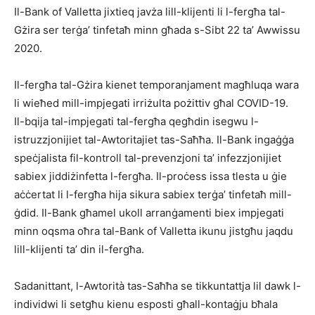
Il-Bank of Valletta jixtieq javża lill-klijenti li l-fergħa tal-
Gżira ser terġa’ tinfetaħ minn għada s-Sibt 22 ta’ Awwissu
2020.
Il-fergħa tal-Gżira kienet temporanjament magħluqa wara
li wieħed mill-impjegati irriżulta pożittiv għal COVID-19.
Il-bqija tal-impjegati tal-fergħa qegħdin isegwu l-
istruzzjonijiet tal-Awtoritajiet tas-Saħħa. Il-Bank ingaġġa
speċjalista fil-kontroll tal-prevenzjoni ta’ infezzjonijiet
sabiex jiddiżinfetta l-fergħa. Il-proċess issa tlesta u ġie
aċċertat li l-fergħa hija sikura sabiex terġa’ tinfetaħ mill-
ġdid. Il-Bank għamel ukoll arranġamenti biex impjegati
minn oqsma oħra tal-Bank of Valletta ikunu jistgħu jaqdu
lill-klijenti ta’ din il-fergħa.
Sadanittant, l-Awtorità tas-Saħħa se tikkuntattja lil dawk l-
individwi li setgħu kienu esposti għall-kontaġju bħala