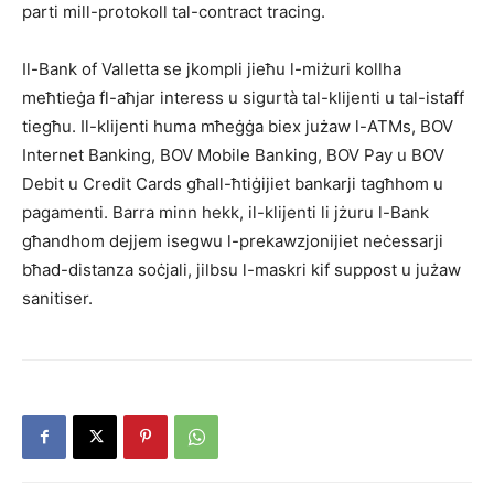
parti mill-protokoll tal-contract tracing.
Il-Bank of Valletta se jkompli jieħu l-miżuri kollha
meħtieġa fl-aħjar interess u sigurtà tal-klijenti u tal-istaff
tiegħu. Il-klijenti huma mħeġġa biex jużaw l-ATMs, BOV
Internet Banking, BOV Mobile Banking, BOV Pay u BOV
Debit u Credit Cards għall-ħtiġijiet bankarji tagħhom u
pagamenti. Barra minn hekk, il-klijenti li jżuru l-Bank
għandhom dejjem isegwu l-prekawzjonijiet neċessarji
bħad-distanza soċjali, jilbsu l-maskri kif suppost u jużaw
sanitiser.