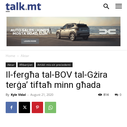
Home
Aktar
Aktar
Aħbarijiet
Artikli mis-sit preċedenti
Il-fergħa tal-BOV tal-Gżira
terġa’ tiftaħ minn għada
By
Kyle Vidal
-
August 21, 2020
814
0