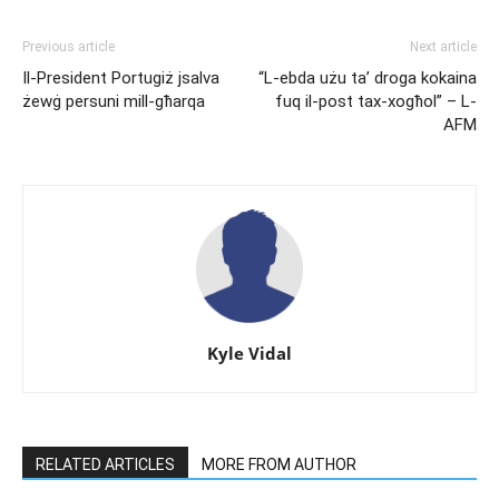
Previous article
Next article
Il-President Portugiż jsalva
“L-ebda użu ta’ droga kokaina
żewġ persuni mill-għarqa
fuq il-post tax-xogħol” – L-
AFM
Kyle Vidal
RELATED ARTICLES
MORE FROM AUTHOR