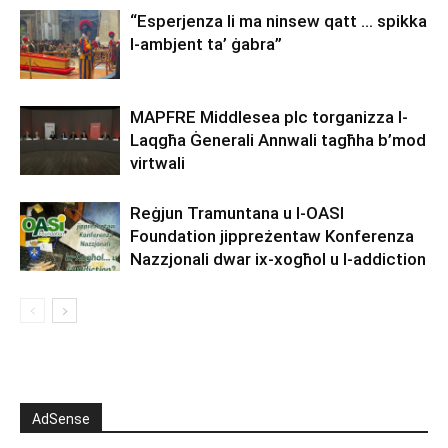
“Esperjenza li ma ninsew qatt … spikka
l-ambjent ta’ ġabra”
MAPFRE Middlesea plc torganizza l-
Laqgħa Ġenerali Annwali tagħha b’mod
virtwali
Reġjun Tramuntana u l-OASI
Foundation jippreżentaw Konferenza
Nazzjonali dwar ix-xogħol u l-addiction
AdSense