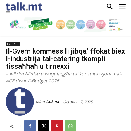
LOKALI
Il-Gvern kommess li jibqa’ ffokat biex
l-industrija tal-catering tkompli
tissaħħaħ u tirnexxi
– Il-Prim Ministru waqt laqgħa ta’ konsultazzjoni mal-
ACE dwar il-Budget 2026
Minn
talk.mt
October 17, 2025