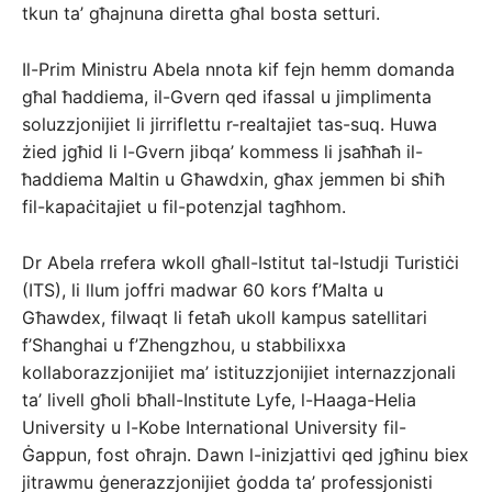
tkun ta’ għajnuna diretta għal bosta setturi.
Il-Prim Ministru Abela nnota kif fejn hemm domanda
għal ħaddiema, il-Gvern qed ifassal u jimplimenta
soluzzjonijiet li jirriflettu r-realtajiet tas-suq. Huwa
żied jgħid li l-Gvern jibqa’ kommess li jsaħħaħ il-
ħaddiema Maltin u Għawdxin, għax jemmen bi sħiħ
fil-kapaċitajiet u fil-potenzjal tagħhom.
Dr Abela rrefera wkoll għall-Istitut tal-Istudji Turistiċi
(ITS), li llum joffri madwar 60 kors f’Malta u
Għawdex, filwaqt li fetaħ ukoll kampus satellitari
f’Shanghai u f’Zhengzhou, u stabbilixxa
kollaborazzjonijiet ma’ istituzzjonijiet internazzjonali
ta’ livell għoli bħall-Institute Lyfe, l-Haaga-Helia
University u l-Kobe International University fil-
Ġappun, fost oħrajn. Dawn l-inizjattivi qed jgħinu biex
jitrawmu ġenerazzjonijiet ġodda ta’ professjonisti