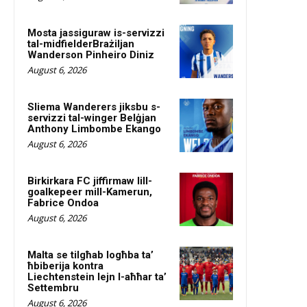
Mosta jassiguraw is-servizzi
tal-midfielderBrażiljan
Wanderson Pinheiro Diniz
August 6, 2026
Sliema Wanderers jiksbu s-
servizzi tal-winger Belġjan
Anthony Limbombe Ekango
August 6, 2026
Birkirkara FC jiffirmaw lill-
goalkepeer mill-Kamerun,
Fabrice Ondoa
August 6, 2026
Malta se tilgħab logħba ta’
ħbiberija kontra
Liechtenstein lejn l-aħħar ta’
Settembru
August 6, 2026