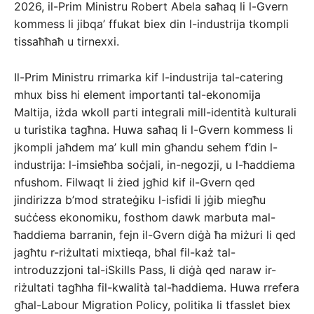
2026, il-Prim Ministru Robert Abela saħaq li l-Gvern
kommess li jibqa’ ffukat biex din l-industrija tkompli
tissaħħaħ u tirnexxi.
Il-Prim Ministru rrimarka kif l-industrija tal-catering
mhux biss hi element importanti tal-ekonomija
Maltija, iżda wkoll parti integrali mill-identità kulturali
u turistika tagħna. Huwa saħaq li l-Gvern kommess li
jkompli jaħdem ma’ kull min għandu sehem f’din l-
industrija: l-imsieħba soċjali, in-negozji, u l-ħaddiema
nfushom. Filwaqt li żied jgħid kif il-Gvern qed
jindirizza b’mod strateġiku l-isfidi li jġib miegħu
suċċess ekonomiku, fosthom dawk marbuta mal-
ħaddiema barranin, fejn il-Gvern diġà ħa miżuri li qed
jagħtu r-riżultati mixtieqa, bħal fil-każ tal-
introduzzjoni tal-iSkills Pass, li diġà qed naraw ir-
riżultati tagħha fil-kwalità tal-ħaddiema. Huwa rrefera
għal-Labour Migration Policy, politika li tfasslet biex