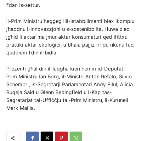
f’dan is-settur.
Il-Prim Ministru ħeġġeġ lill-istabbilimenti biex ikomplu
jħaddnu l-innovazzjoni u s-sostenibbiltà. Huwa żied
jgħid li aktar ma jmur aktar konsumaturi qed ifittxu
prattiki aktar ekoloġiċi, u bħala pajjiż irridu nkunu fuq
quddiem f’din il-bidla.
Preżenti għal din il-laqgħa kien hemm id-Deputat
Prim Ministru Ian Borg, il-Ministri Anton Refalo, Silvio
Schembri, is-Segretarji Parlamentari Andy Ellul, Alicia
Bugeja Said u Glenn Bedingfield u l-Kap tas-
Segretarjat tal-Uffiċċju tal-Prim Ministru, il-Kurunell
Mark Mallia.