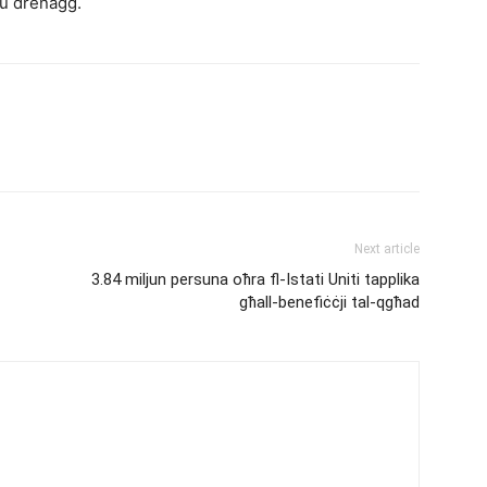
 u drenaġġ.
Next article
3.84 miljun persuna oħra fl-Istati Uniti tapplika
għall-benefiċċji tal-qgħad