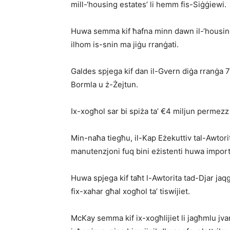
mill-‘housing estates’ li hemm fis-Siġġiewi.
Huwa semma kif ħafna minn dawn il-‘housin
ilhom is-snin ma jiġu rranġati.
Galdes spjega kif dan il-Gvern diġa rranġa 7
Bormla u ż-Żejtun.
Ix-xogħol sar bi spiża ta’ €4 miljun permezz
Min-naħa tiegħu, il-Kap Eżekuttiv tal-Awtori
manutenzjoni fuq bini eżistenti huwa import
Huwa spjega kif taħt l-Awtorita tad-Djar ja
fix-xahar għal xogħol ta’ tiswijiet.
McKay semma kif ix-xogħlijiet li jagħmlu j