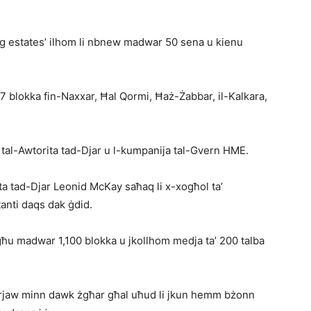
g estates’ ilhom li nbnew madwar 50 sena u kienu
7 blokka fin-Naxxar, Ħal Qormi, Ħaż-Żabbar, il-Kalkara,
 tal-Awtorita tad-Djar u l-kumpanija tal-Gvern HME.
ta tad-Djar Leonid McKay saħaq li x-xogħol ta’
anti daqs dak ġdid.
qgħu madwar 1,100 blokka u jkollhom medja ta’ 200 talba
varjaw minn dawk żgħar għal uħud li jkun hemm bżonn