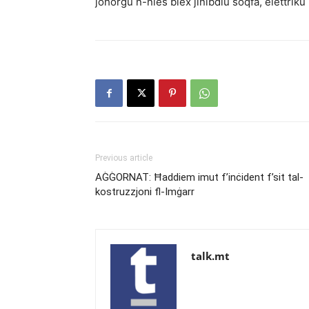
joħorġu n-nies biex jinibdlu soqfa, elettriku
Previous article
AĠĠORNAT: Ħaddiem imut f’inċident f’sit tal-
kostruzzjoni fl-Imġarr
talk.mt