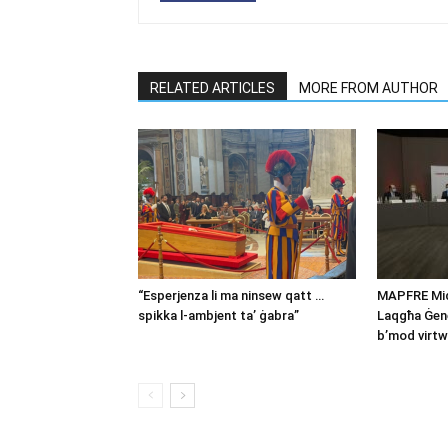
RELATED ARTICLES
MORE FROM AUTHOR
“Esperjenza li ma ninsew qatt …
MAPFRE Midd
spikka l-ambjent ta’ ġabra”
Laqgħa Ġene
b’mod virtw