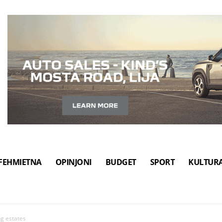
FEHMIETNA
OPINJONI
BUDGET
SPORT
KULTUR
ng estates