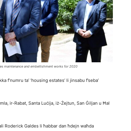
hes maintenance and embellishment works for 2020
ka f’numru ta’ ‘housing estates’ li jinsabu f’seba’
mla, ir-Rabat, Santa Luċija, iż-Żejtun, San Ġiljan u Ħal
ali Roderick Galdes li ħabbar dan ħdejn waħda