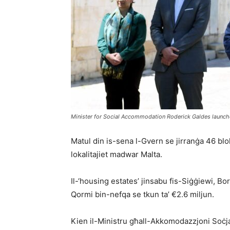
Minister for Social Accommodation Roderick Galdes launc
Matul din is-sena l-Gvern se jirranġa 46 blok
lokalitajiet madwar Malta.
Il-‘housing estates’ jinsabu fis-Siġġiewi, Bor
Qormi bin-nefqa se tkun ta’ €2.6 miljun.
Kien il-Ministru għall-Akkomodazzjoni Soċj