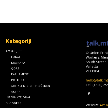
Kategoriji
AĦBARIJIET
© Union Print
LOKALI
Worker's Memo
South Street,
KRONAKA
Valletta
QORTI
VLT1104
PARLAMENT
hello@talk.mt
POLITIKA
Tel: (+356) 2
ARTIKLI MIS-SIT PREĊEDENTI
AKTAR
INTERNAZZJONALI
BLOGGERS
Website
ArtH