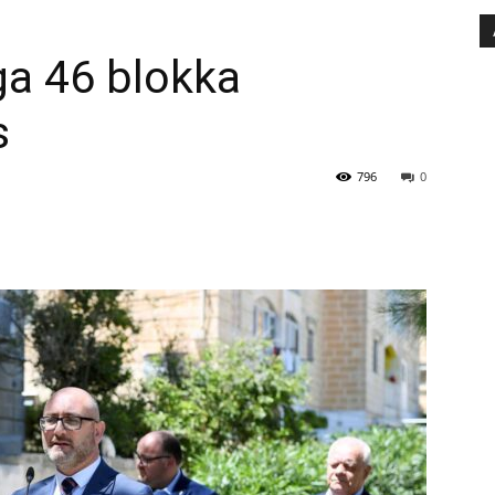
nġa 46 blokka
s
796
0