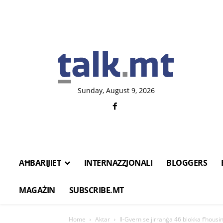
Sunday, August 9, 2026
AĦBARIJIET
INTERNAZZJONALI
BLOGGERS
MAGAŻIN
SUBSCRIBE.MT
Home
Aktar
Il-Gvern se jirranġa 46 blokka f’housi