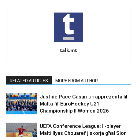
talk.mt
RELATED ARTICLES
MORE FROM AUTHOR
Justine Pace Gasan tirrappreżenta lil
Malta fil-EuroHockey U21
Championship II Women 2026
UEFA Conference League: Il-player
Malti Ilyas Chouaref jiskorja għal Sion