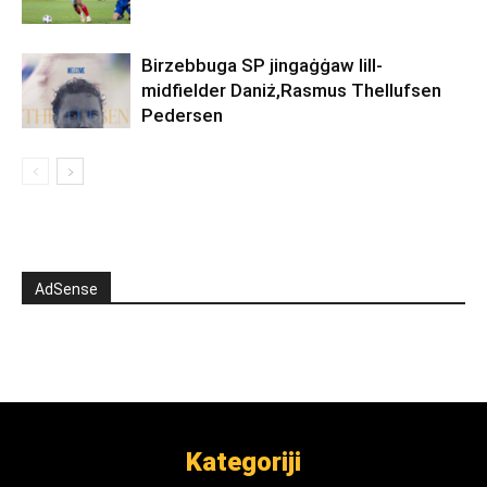
Birzebbuga SP jingaġġaw lill-
midfielder Daniż,Rasmus Thellufsen
Pedersen
AdSense
Kategoriji