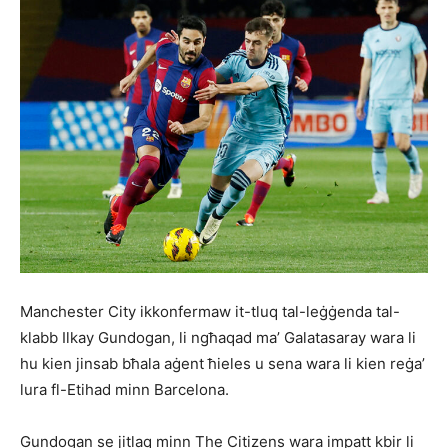
Manchester City ikkonfermaw it-tluq tal-leġġenda tal-
klabb Ilkay Gundogan, li ngħaqad ma’ Galatasaray wara li
hu kien jinsab bħala aġent ħieles u sena wara li kien reġa’
lura fl-Etihad minn Barcelona.
Gundogan se jitlaq minn The Citizens wara impatt kbir li