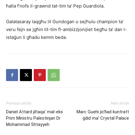
ħalla f’nofs il-grawnd tat-tim ta’ Pep Guardiola.
Galatasaray laqgħu lil Gundogan u sejħulu champion ta’
veru fejn se jgħin lit-tim fl-ambizzjonijiet tiegħu ta’ dan l-
istaġun li għadu kemm beda.
Previous article
Next article
Daniel Attard jiltaqa’ mal-eks
Marc Guehi jiċħad kuntratt
Prim Ministru Palestinjan Dr
ġdid ma’ Crystal Palace
Mohammad Shtayyeh