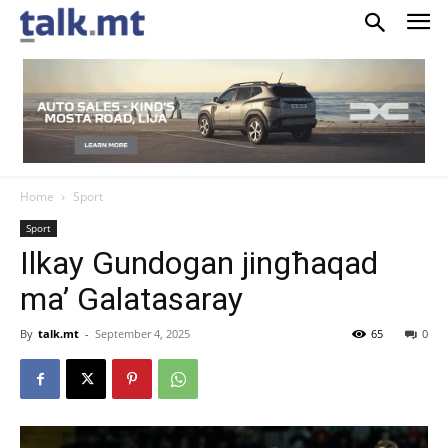
Home
Sport
Sport
Ilkay Gundogan jingħaqad
ma’ Galatasaray
By
talk.mt
-
September 4, 2025
65
0