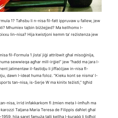
rmula 1? Taħsbu li n-nisa fil-fatt ippruvaw u fallew, jew
ti? Mhumiex tajbin biżżejjed? Ma kellhomx l-
ixxu lin-nisa? Hija kwistjoni kemm ta’ reżistenza jew
a fil-Formula 1 jista’ jiġi attribwit għal misoġinija,
sa huma sewwieqa agħar mill-irġiel” jew “ħadd ma jara l-
t jalimentaw il-fastidju li jiffaċċjaw in-nisa fl-
zju, dawn l-ideat huma foloz. “Kieku kont se nisma’ l-
orts tan-nisa, is-Serje W ma kinitx teżisti,” tgħid
iet tan-nisa, irrid infakkarkom fi żmien meta l-imħuħ ma
arozzi Taljana Maria Teresa de Filippis daħlet għal
-1959, hija saret famuża talli kellha l-kuraġġ li tidħol