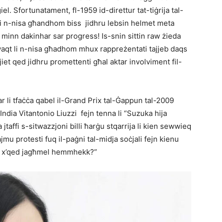
iel. Sfortunatament, fl-1959 id-direttur tat-tiġrija tal-
 li n-nisa għandhom biss jidhru lebsin helmet meta
minn dakinhar sar progress! Is-snin sittin raw żieda
lwaqt li n-nisa għadhom mhux rappreżentati tajjeb daqs
farijiet qed jidhru promettenti għal aktar involviment fil-
r li tfaċċa qabel il-Grand Prix tal-Ġappun tal-2009
ndia Vitantonio Liuzzi fejn tenna li “Suzuka hija
a jtaffi s-sitwazzjoni billi ħarġu stqarrija li kien sewwieq
ajmu protesti fuq il-paġni tal-midja soċjali fejn kienu
el, x’qed jagħmel hemmhekk?”