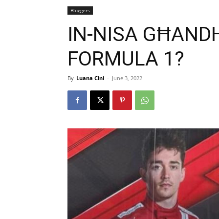
Bloggers
IN-NISA GĦAND
FORMULA 1?
By
Luana Cini
-
June 3, 2022