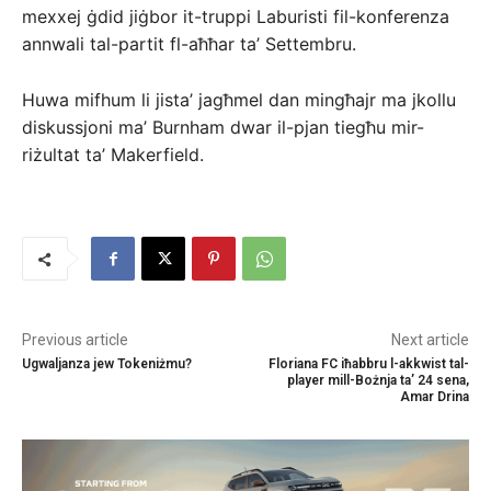
mexxej ġdid jiġbor it-truppi Laburisti fil-konferenza
annwali tal-partit fl-aħħar ta’ Settembru.
Huwa mifhum li jista’ jagħmel dan mingħajr ma jkollu
diskussjoni ma’ Burnham dwar il-pjan tiegħu mir-
riżultat ta’ Makerfield.
Previous article
Next article
Ugwaljanza jew Tokeniżmu?
Floriana FC iħabbru l-akkwist tal-
player mill-Bożnja ta’ 24 sena,
Amar Drina