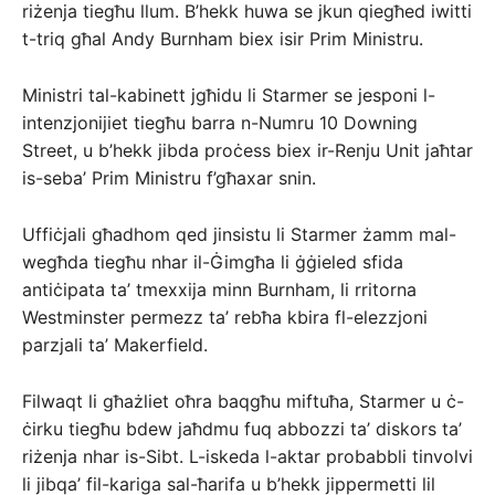
riżenja tiegħu llum. B’hekk huwa se jkun qiegħed iwitti
t-triq għal Andy Burnham biex isir Prim Ministru.
Ministri tal-kabinett jgħidu li Starmer se jesponi l-
intenzjonijiet tiegħu barra n-Numru 10 Downing
Street, u b’hekk jibda proċess biex ir-Renju Unit jaħtar
is-seba’ Prim Ministru f’għaxar snin.
Uffiċjali għadhom qed jinsistu li Starmer żamm mal-
wegħda tiegħu nhar il-Ġimgħa li ġġieled sfida
antiċipata ta’ tmexxija minn Burnham, li rritorna
Westminster permezz ta’ rebħa kbira fl-elezzjoni
parzjali ta’ Makerfield.
Filwaqt li għażliet oħra baqgħu miftuħa, Starmer u ċ-
ċirku tiegħu bdew jaħdmu fuq abbozzi ta’ diskors ta’
riżenja nhar is-Sibt. L-iskeda l-aktar probabbli tinvolvi
li jibqa’ fil-kariga sal-ħarifa u b’hekk jippermetti lil