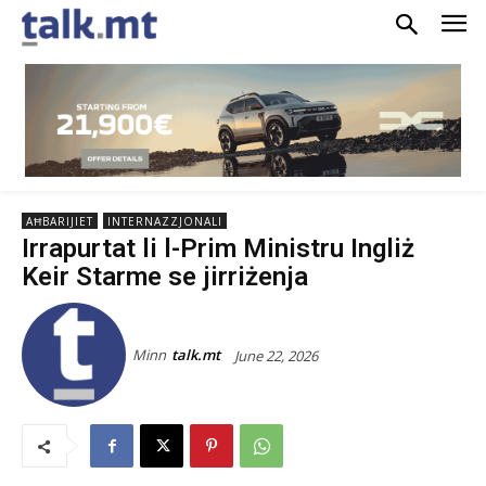
AĦBARIJIET
INTERNAZZJONALI
Irrapurtat li l-Prim Ministru Ingliż
Keir Starme se jirriżenja
Minn
talk.mt
June 22, 2026