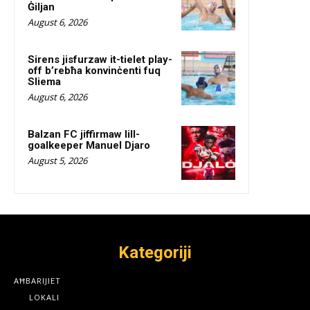
Ġiljan
August 6, 2026
Sirens jisfurzaw it-tielet play-
off b’rebħa konvinċenti fuq
Sliema
August 6, 2026
Balzan FC jiffirmaw lill-
goalkeeper Manuel Djaro
August 5, 2026
Kategoriji
AĦBARIJIET
LOKALI