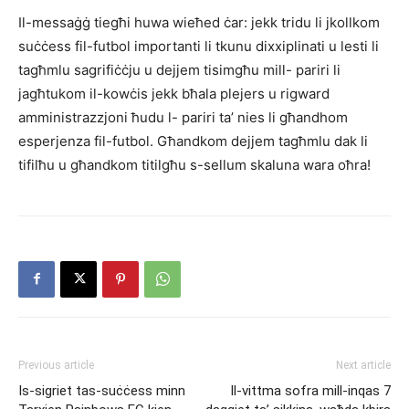
Il-messaġġ tiegħi huwa wieħed ċar: jekk tridu li jkollkom
suċċess fil-futbol importanti li tkunu dixxiplinati u lesti li
tagħmlu sagrifiċċju u dejjem tisimgħu mill- pariri li
jagħtukom il-kowċis jekk bħala plejers u rigward
amministrazzjoni ħudu l- pariri ta’ nies li għandhom
esperjenza fil-futbol. Għandkom dejjem tagħmlu dak li
tifilħu u għandkom titilgħu s-sellum skaluna wara oħra!
Previous article
Next article
Is-sigriet tas-suċċess minn
Il-vittma sofra mill-inqas 7