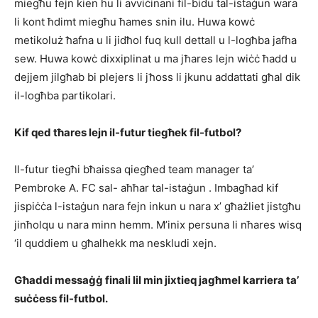
miegħu fejn kien hu li avviċinani fil-bidu tal-istaġun wara
li kont ħdimt miegħu ħames snin ilu. Huwa kowċ
metikoluż ħafna u li jidħol fuq kull dettall u l-logħba jafha
sew. Huwa kowċ dixxiplinat u ma jħares lejn wiċċ ħadd u
dejjem jilgħab bi plejers li jħoss li jkunu addattati għal dik
il-logħba partikolari.
Kif qed tħares lejn il-futur tiegħek fil-futbol?
Il-futur tiegħi bħaissa qiegħed team manager ta’
Pembroke A. FC sal- aħħar tal-istaġun . Imbagħad kif
jispiċċa l-istaġun nara fejn inkun u nara x’ għażliet jistgħu
jinħolqu u nara minn hemm. M’inix persuna li nħares wisq
‘il quddiem u għalhekk ma neskludi xejn.
Għaddi messaġġ finali lil min jixtieq jagħmel karriera ta’
suċċess fil-futbol.