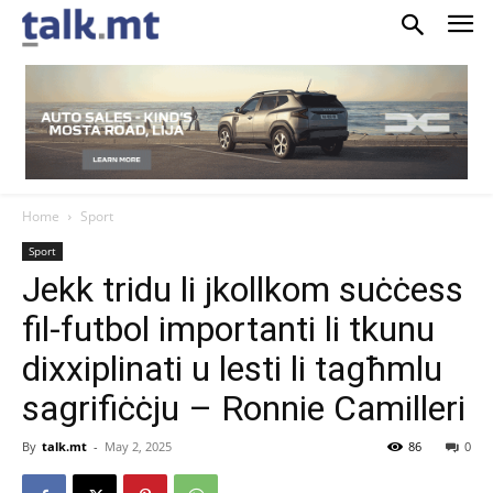
Home
Sport
Sport
Jekk tridu li jkollkom suċċess
fil-futbol importanti li tkunu
dixxiplinati u lesti li tagħmlu
sagrifiċċju – Ronnie Camilleri
By
talk.mt
-
May 2, 2025
86
0