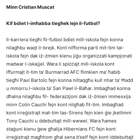
Minn Cristian Muscat
Kif bdiet l-imħabba tiegħek lejn il-futbol?
Il-karriera tiegħi fil-futbol bdiet mill-iskola fejn konna
nilagħbu waqt il-brejk. Kont nifforma parti mit-tim tal-
iskola fejn dak iż-żmien kienu jiġu organizzati kampjonati
madwar l-iskejjel. Wara li spiċċajt mill-iskola kont
iffurmajt it-tim ta’ Burmarrad AFC flimkien ma’ ħabib
tiegħi Paul Bartolo fejn konna niltaqgħu kull nhar ta’ Ħadd
u mmorru l-iskola ta’ San Pawl il-Baħar. Imbagħad konna
dħalna nilagħbu fil- federazzjoni dak iż-żmien immexxija
minn Colin Cauchi fejn kont nilgħab fit-tim. Imbagħad
kont irreġistrajt mat-tim tas-Sirens fejn kien ġie jkellimni
Tony Cauchi u ddebuttajt mill-ewwel. Wara ħames
staġuni kienu ġew għalija Hibernians FC fejn kont
irreġistrajt magħhom għal sena b’self fejn kont iddebuttajt