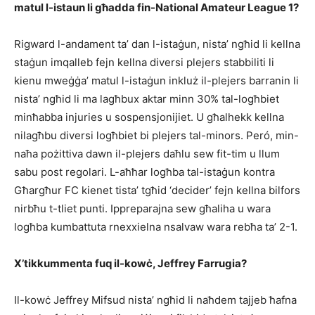
matul l-istaun li għadda fin-National Amateur League 1?
Rigward l-andament ta’ dan l-istaġun, nista’ ngħid li kellna
staġun imqalleb fejn kellna diversi plejers stabbiliti li
kienu mweġġa’ matul l-istaġun inkluż il-plejers barranin li
nista’ ngħid li ma lagħbux aktar minn 30% tal-logħbiet
minħabba injuries u sospensjonijiet. U għalhekk kellna
nilagħbu diversi logħbiet bi plejers tal-minors. Peró, min-
naħa pożittiva dawn il-plejers daħlu sew fit-tim u llum
sabu post regolari. L-aħħar logħba tal-istaġun kontra
Għargħur FC kienet tista’ tgħid ‘decider’ fejn kellna bilfors
nirbħu t-tliet punti. Ippreparajna sew għaliha u wara
logħba kumbattuta rnexxielna nsalvaw wara rebħa ta’ 2-1.
X’tikkummenta fuq il-kowċ, Jeffrey Farrugia?
Il-kowċ Jeffrey Mifsud nista’ ngħid li naħdem tajjeb ħafna