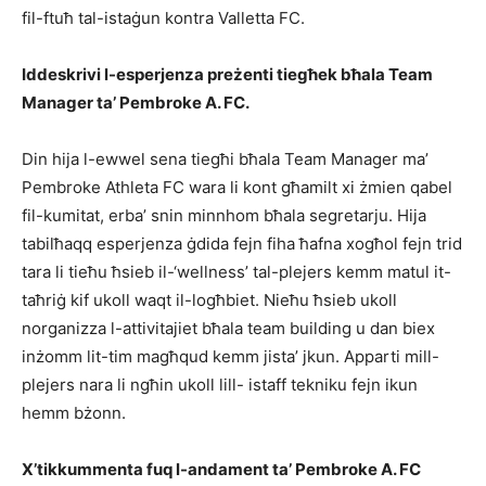
fil-ftuħ tal-istaġun kontra Valletta FC.
Iddeskrivi l-esperjenza preżenti tiegħek bħala Team
Manager ta’ Pembroke A. FC.
Din hija l-ewwel sena tiegħi bħala Team Manager ma’
Pembroke Athleta FC wara li kont għamilt xi żmien qabel
fil-kumitat, erba’ snin minnhom bħala segretarju. Hija
tabilħaqq esperjenza ġdida fejn fiha ħafna xogħol fejn trid
tara li tieħu ħsieb il-‘wellness’ tal-plejers kemm matul it-
taħriġ kif ukoll waqt il-logħbiet. Nieħu ħsieb ukoll
norganizza l-attivitajiet bħala team building u dan biex
inżomm lit-tim magħqud kemm jista’ jkun. Apparti mill-
plejers nara li ngħin ukoll lill- istaff tekniku fejn ikun
hemm bżonn.
X’tikkummenta fuq l-andament ta’ Pembroke A. FC