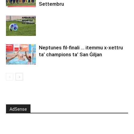
Settembru
Neptunes fil-finali … itemmu x-xettru
ta’ champions ta’ San Ġiljan
AdSense