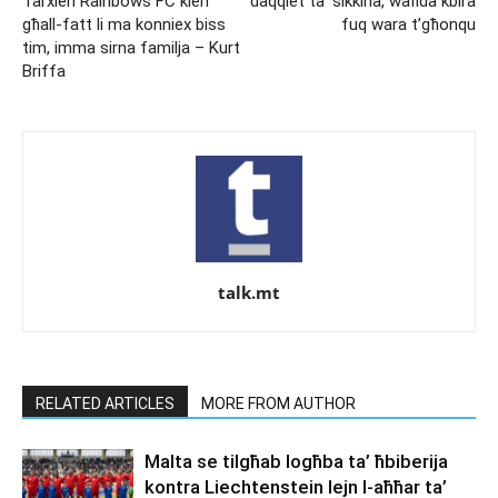
Tarxien Rainbows FC kien
daqqiet ta’ sikkina, waħda kbira
għall-fatt li ma konniex biss
fuq wara t’għonqu
tim, imma sirna familja – Kurt
Briffa
talk.mt
RELATED ARTICLES
MORE FROM AUTHOR
Malta se tilgħab logħba ta’ ħbiberija
kontra Liechtenstein lejn l-aħħar ta’