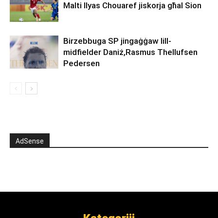
Malti Ilyas Chouaref jiskorja għal Sion
Birzebbuga SP jingaġġaw lill-
midfielder Daniż,Rasmus Thellufsen
Pedersen
AdSense