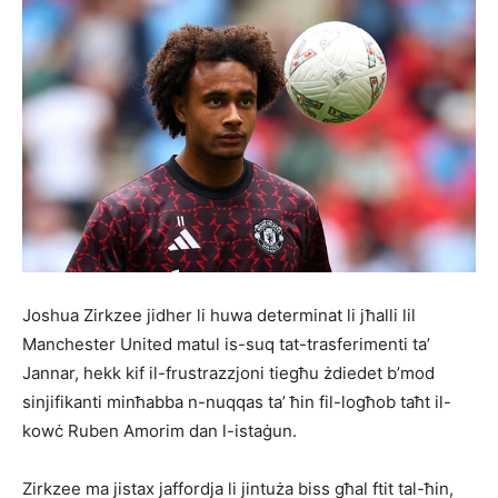
Joshua Zirkzee jidher li huwa determinat li jħalli lil
Manchester United matul is-suq tat-trasferimenti ta’
Jannar, hekk kif il-frustrazzjoni tiegħu żdiedet b’mod
sinjifikanti minħabba n-nuqqas ta’ ħin fil-logħob taħt il-
kowċ Ruben Amorim dan l-istaġun.
Zirkzee ma jistax jaffordja li jintuża biss għal ftit tal-ħin,