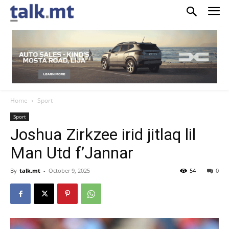
Home
Sport
Sport
Joshua Zirkzee irid jitlaq lil
Man Utd f’Jannar
By
talk.mt
-
October 9, 2025
54
0