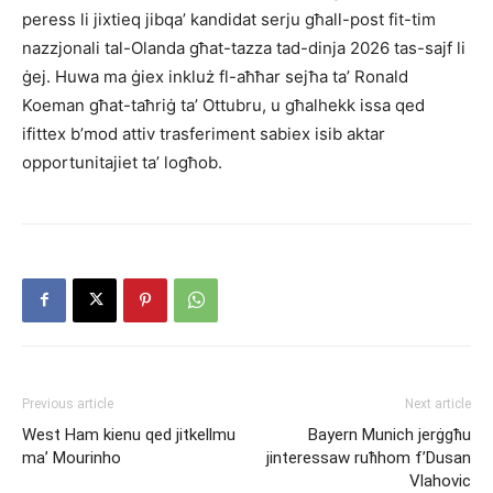
peress li jixtieq jibqa’ kandidat serju għall-post fit-tim
nazzjonali tal-Olanda għat-tazza tad-dinja 2026 tas-sajf li
ġej. Huwa ma ġiex inkluż fl-aħħar sejħa ta’ Ronald
Koeman għat-taħriġ ta’ Ottubru, u għalhekk issa qed
ifittex b’mod attiv trasferiment sabiex isib aktar
opportunitajiet ta’ logħob.
Previous article
Next article
West Ham kienu qed jitkellmu
Bayern Munich jerġgħu
ma’ Mourinho
jinteressaw ruħhom f’Dusan
Vlahovic