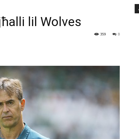
ħalli lil Wolves
359
0