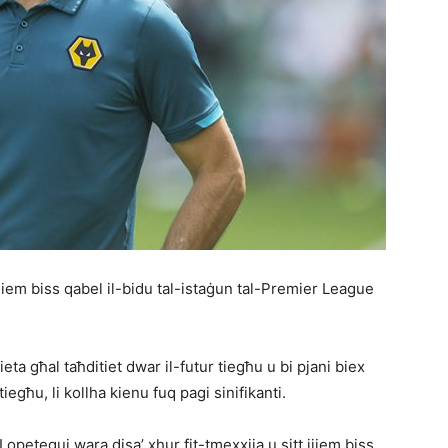
 jiem biss qabel il-bidu tal-istaġun tal-Premier League
eta għal taħditiet dwar il-futur tiegħu u bi pjani biex
tiegħu, li kollha kienu fuq pagi sinifikanti.
 Lopetegui wara disa’ xhur fit-tmexxija u sitt ijiem biss