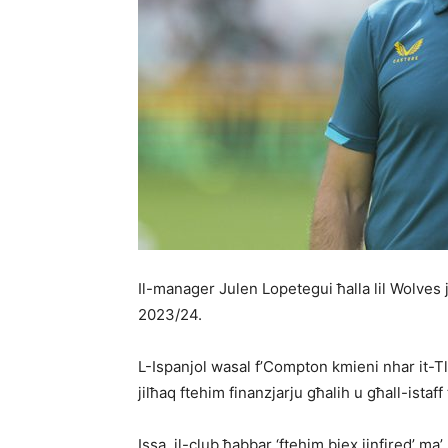
Il-manager Julen Lope­tegui ħalla lil Wolves
2023/24.
L-Ispanjol wasal f’Compton kmieni nhar it-Tli
jilħaq ftehim finanzjarju għalih u għall-istaff 
Issa, il-club ħabbar ‘ftehim biex jinfired’ ma’