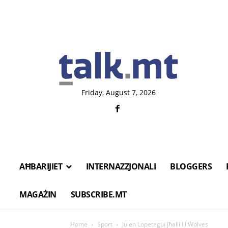
Friday, August 7, 2026
AĦBARIJIET
INTERNAZZJONALI
BLOGGERS
MAGAŻIN
SUBSCRIBE.MT
Home
Sport
Julen Lopetegui jħalli lil Wolves