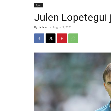
Sport
Julen Lopetegui j
By
talk.mt
-
August 9, 2023