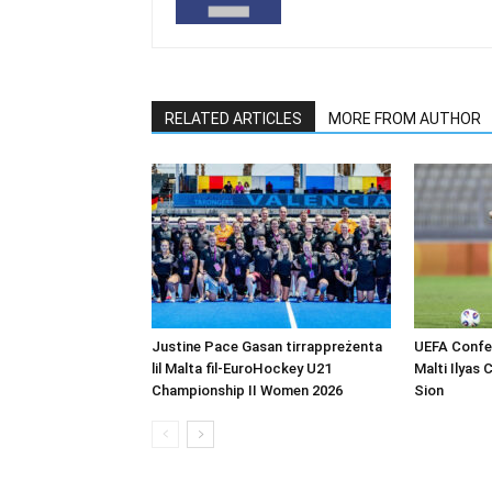
RELATED ARTICLES
MORE FROM AUTHOR
Justine Pace Gasan tirrappreżenta
UEFA Confer
lil Malta fil-EuroHockey U21
Malti Ilyas 
Championship II Women 2026
Sion