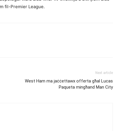
m fil-Premier League.
Next article
West Ham ma jaċċettawx offerta għal Lucas
Paqueta mingħand Man City