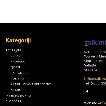
Kategoriji
AĦBARIJIET
© Union Print
LOKALI
Worker's Memo
South Street,
KRONAKA
Valletta
QORTI
VLT1104
PARLAMENT
hello@talk.mt
POLITIKA
Tel: (+356) 2
ARTIKLI MIS-SIT PREĊEDENTI
AKTAR
INTERNAZZJONALI
BLOGGERS
Website
ArtH