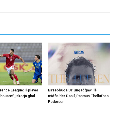
ence League: Il-player
Birzebbuga SP jingaġġaw lill-
Chouaref jiskorja għal
midfielder Daniż,Rasmus Thellufsen
Pedersen