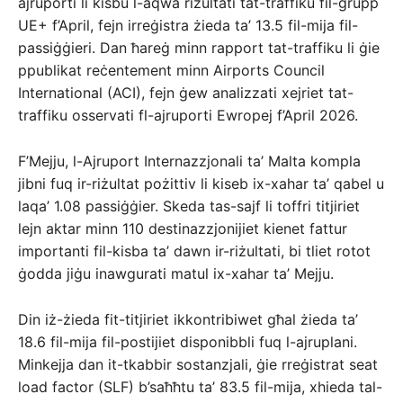
ajruporti li kisbu l-aqwa riżultati tat-traffiku fil-grupp
UE+ f’April, fejn irreġistra żieda ta’ 13.5 fil-mija fil-
passiġġieri. Dan ħareġ minn rapport tat-traffiku li ġie
ppublikat reċentement minn Airports Council
International (ACI), fejn ġew analizzati xejriet tat-
traffiku osservati fl-ajruporti Ewropej f’April 2026.
F’Mejju, l-Ajruport Internazzjonali ta’ Malta kompla
jibni fuq ir-riżultat pożittiv li kiseb ix-xahar ta’ qabel u
laqa’ 1.08 passiġġier. Skeda tas-sajf li toffri titjiriet
lejn aktar minn 110 destinazzjonijiet kienet fattur
importanti fil-kisba ta’ dawn ir-riżultati, bi tliet rotot
ġodda jiġu inawgurati matul ix-xahar ta’ Mejju.
Din iż-żieda fit-titjiriet ikkontribiwet għal żieda ta’
18.6 fil-mija fil-postijiet disponibbli fuq l-ajruplani.
Minkejja dan it-tkabbir sostanzjali, ġie rreġistrat seat
load factor (SLF) b’saħħtu ta’ 83.5 fil-mija, xhieda tal-