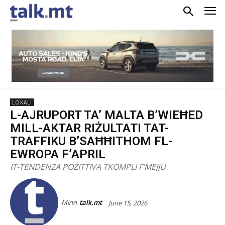
LOKALI
L-AJRUPORT TA’ MALTA B’WIEĦED
MILL-AKTAR RIŻULTATI TAT-
TRAFFIKU B’SAĦĦITHOM FL-
EWROPA F’APRIL
IT-TENDENZA POŻITTIVA TKOMPLI F’MEJJU
Minn
talk.mt
June 15, 2026