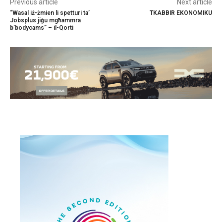
Previous article
Next article
“Wasal iż-żmien li spetturi ta’
TKABBIR EKONOMIKU
Jobsplus jiġu mgħammra
b’bodycams” – il-Qorti