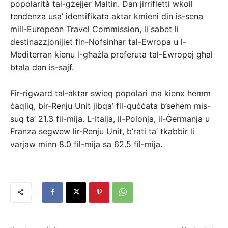
popolarità tal-gżejjer Maltin. Dan jirrifletti wkoll
tendenza usa’ identifikata aktar kmieni din is-sena
mill-European Travel Commission, li sabet li
destinazzjonijiet fin-Nofsinhar tal-Ewropa u l-
Mediterran kienu l-għażla preferuta tal-Ewropej għal
btala dan is-sajf.
Fir-rigward tal-aktar swieq popolari ma kienx hemm
ċaqliq, bir-Renju Unit jibqa’ fil-quċċata b’sehem mis-
suq ta’ 21.3 fil-mija. L-Italja, il-Polonja, il-Ġermanja u
Franza segwew lir-Renju Unit, b’rati ta’ tkabbir li
varjaw minn 8.0 fil-mija sa 62.5 fil-mija.