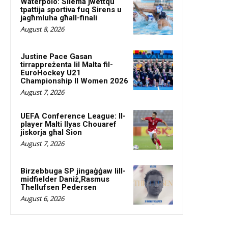
Waterpolo: Sliema jwettqu
tpattija sportiva fuq Sirens u
jagħmluha għall-finali
August 8, 2026
Justine Pace Gasan
tirrappreżenta lil Malta fil-
EuroHockey U21
Championship II Women 2026
August 7, 2026
UEFA Conference League: Il-
player Malti Ilyas Chouaref
jiskorja għal Sion
August 7, 2026
Birzebbuga SP jingaġġaw lill-
midfielder Daniż,Rasmus
Thellufsen Pedersen
August 6, 2026